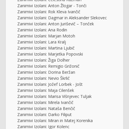
Zanimivi Izolani: Anton Žlogar - Tonči
Zanimivi Izolani: Rok Kleva Ivančič
Zanimivi Izolani: Dagmar in Aleksander Slekovec
Zanimivi Izolani: Anton Juriševič – Tonček
Zanimivi Izolani: Ana Rodin
Zanimivi Izolani: Marjan Motoh
Zanimivi Izolani: Lara Kralj
Zanimivi Izolani: Martina Ljubič
Zanimivi Izolani: Marjetka Popovski
Zanimivi Izolani: Žiga Dolher
Zanimivi Izolani: Remigio Grižonič
Zanimivi Izolani: Dorina Beržan
Zanimivi Izolani: Nevio Škrlič
Zanimivi Izolani: Jožef Lorbek - Jošt
Zanimivi Izolani: Maja Cilenšek
Zanimivi Izolani: Marisa Višnjevec Tuljak
Zanimivi Izolani: Mirela Ivančič
Zanimivi Izolani: Nataša Benčič
Zanimivi Izolani: Darko Filiput
Zanimivi Izolani: Miran in Matej Korenika
Zanimivi Izolani: Igor Kolenc