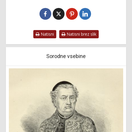
Natisni
Natisni brez slik
Sorodne vsebine