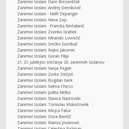
Zanimivi Izolani: Dare Brezavšček
Zanimivi Izolani: Andrej Dernikovič
Zanimivi Izolani - Nelfi Depanger
Zanimivi Izolani: Neva Zajc
Zanimivi Izolani - Francka Bertalanič
Zanimivi Izolani: Zvonko Grahek
Zanimivi Izolani: Mirando Lovrečič
Zanimivi Izolani: Srečko Gombač
Zanimivi Izolani: Rajko Jakomin
Zanimivi Izolani: Goran Filipi
21. ZI: jubilejno srečanje 20. zanimivih Izolanov
Zanimivi Izolani: Vanja Pegan
Zanimivi Izolani: Zorko Dežjot
Zanimivi Izolani: Bogdan Gerk
Zanimivi Izolani: Selma Chicco
Zanimivi Izolani: Judita Miško
Zanimivi Izolani: Slavica Nastovski
Zanimivi Izolani: Tomislav Klokočovnik
Zanimivi Izolani: Mojca Fatur
Zanimivi Izolani: Dora Benčič
Zanimivi Izolani: Klarisa Jovanović
Zanimivi Izolani: Celestina Ražman