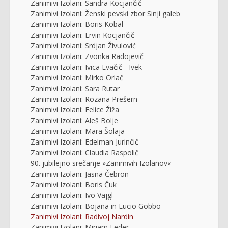
Zanimivi Izolani: Sandra Kocjančič
Zanimivi Izolani: Ženski pevski zbor Sinji galeb
Zanimivi Izolani: Boris Kobal
Zanimivi Izolani: Ervin Kocjančič
Zanimivi Izolani: Srdjan Živulović
Zanimivi Izolani: Zvonka Radojevič
Zanimivi Izolani: Ivica Evačič - Ivek
Zanimivi Izolani: Mirko Orlač
Zanimivi Izolani: Sara Rutar
Zanimivi Izolani: Rozana Prešern
Zanimivi Izolani: Felice Žiža
Zanimivi Izolani: Aleš Bolje
Zanimivi Izolani: Mara Šolaja
Zanimivi Izolani: Edelman Jurinčič
Zanimivi Izolani: Claudia Raspolič
90. jubilejno srečanje »Zanimivih Izolanov«
Zanimivi Izolani: Jasna Čebron
Zanimivi Izolani: Boris Čuk
Zanimivi Izolani: Ivo Vajgl
Zanimivi Izolani: Bojana in Lucio Gobbo
Zanimivi Izolani: Radivoj Nardin
Zanimivi Izolani: Miriam Feder