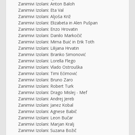
Zanimivi Izolani: Anton Baloh
Zanimivi Izolani: Eta Val
Zanimivi Izolani: Aljoša Križ
Zanimivi Izolani: Elizabeta in Alen Pušpan
Zanimivi Izolani: Enzo Hrovatin
Zanimivi Izolani: Danilo Markočič
Zanimivi Izolani: Mirna Buić in Erik Toth
Zanimivi Izolani: Lilijana Hrvatin
Zanimivi Izolani: Branko Simonović
Zanimivi Izolani: Lorella Flego
Zanimivi Izolani: Vlado Ostrouška
Zanimivi Izolani: Timi Ećimović
Zanimivi Izolani: Bruno Zaro
Zanimivi Izolani: Robert Turk
Zanimivi Izolani: Drago Mislej - Mef
Zanimivi Izolani: Andrej Jereb
Zanimivi Izolani: Janez Kobal
Zanimivi Izolani: Agnese Babič
Zanimivi Izolani: Leon Bučar
Zanimivi Izolani: Marjan Kralj
Zanimivi Izolani: Suzana Božič