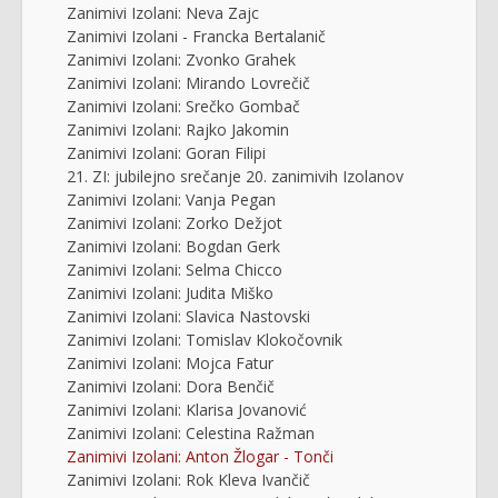
Zanimivi Izolani: Neva Zajc
Zanimivi Izolani - Francka Bertalanič
Zanimivi Izolani: Zvonko Grahek
Zanimivi Izolani: Mirando Lovrečič
Zanimivi Izolani: Srečko Gombač
Zanimivi Izolani: Rajko Jakomin
Zanimivi Izolani: Goran Filipi
21. ZI: jubilejno srečanje 20. zanimivih Izolanov
Zanimivi Izolani: Vanja Pegan
Zanimivi Izolani: Zorko Dežjot
Zanimivi Izolani: Bogdan Gerk
Zanimivi Izolani: Selma Chicco
Zanimivi Izolani: Judita Miško
Zanimivi Izolani: Slavica Nastovski
Zanimivi Izolani: Tomislav Klokočovnik
Zanimivi Izolani: Mojca Fatur
Zanimivi Izolani: Dora Benčič
Zanimivi Izolani: Klarisa Jovanović
Zanimivi Izolani: Celestina Ražman
Zanimivi Izolani: Anton Žlogar - Tonči
Zanimivi Izolani: Rok Kleva Ivančič