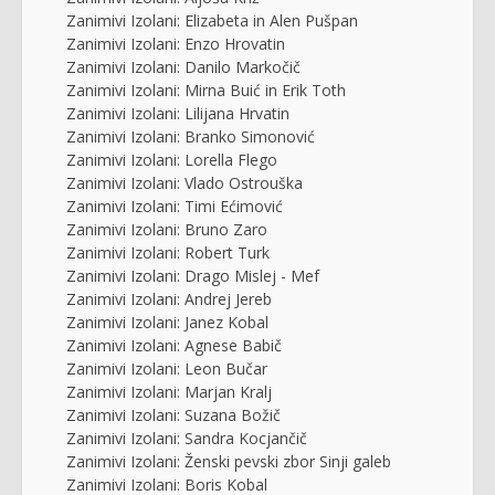
Zanimivi Izolani: Elizabeta in Alen Pušpan
Zanimivi Izolani: Enzo Hrovatin
Zanimivi Izolani: Danilo Markočič
Zanimivi Izolani: Mirna Buić in Erik Toth
Zanimivi Izolani: Lilijana Hrvatin
Zanimivi Izolani: Branko Simonović
Zanimivi Izolani: Lorella Flego
Zanimivi Izolani: Vlado Ostrouška
Zanimivi Izolani: Timi Ećimović
Zanimivi Izolani: Bruno Zaro
Zanimivi Izolani: Robert Turk
Zanimivi Izolani: Drago Mislej - Mef
Zanimivi Izolani: Andrej Jereb
Zanimivi Izolani: Janez Kobal
Zanimivi Izolani: Agnese Babič
Zanimivi Izolani: Leon Bučar
Zanimivi Izolani: Marjan Kralj
Zanimivi Izolani: Suzana Božič
Zanimivi Izolani: Sandra Kocjančič
Zanimivi Izolani: Ženski pevski zbor Sinji galeb
Zanimivi Izolani: Boris Kobal