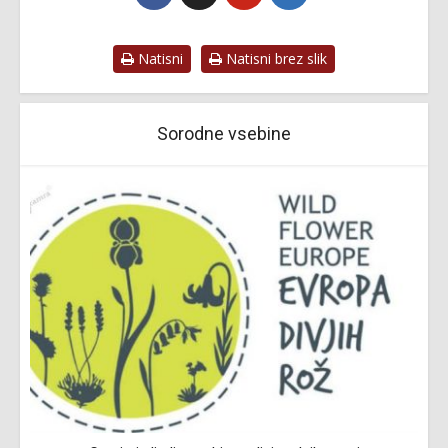
Natisni
Natisni brez slik
Sorodne vsebine