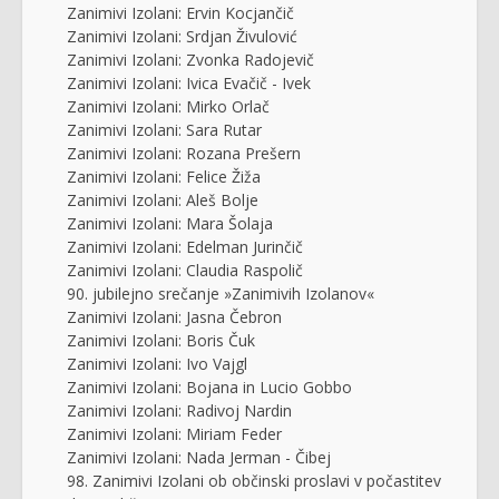
Zanimivi Izolani: Ervin Kocjančič
Zanimivi Izolani: Srdjan Živulović
Zanimivi Izolani: Zvonka Radojevič
Zanimivi Izolani: Ivica Evačič - Ivek
Zanimivi Izolani: Mirko Orlač
Zanimivi Izolani: Sara Rutar
Zanimivi Izolani: Rozana Prešern
Zanimivi Izolani: Felice Žiža
Zanimivi Izolani: Aleš Bolje
Zanimivi Izolani: Mara Šolaja
Zanimivi Izolani: Edelman Jurinčič
Zanimivi Izolani: Claudia Raspolič
90. jubilejno srečanje »Zanimivih Izolanov«
Zanimivi Izolani: Jasna Čebron
Zanimivi Izolani: Boris Čuk
Zanimivi Izolani: Ivo Vajgl
Zanimivi Izolani: Bojana in Lucio Gobbo
Zanimivi Izolani: Radivoj Nardin
Zanimivi Izolani: Miriam Feder
Zanimivi Izolani: Nada Jerman - Čibej
98. Zanimivi Izolani ob občinski proslavi v počastitev