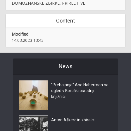
DOMOZNANSKE ZBIRKE, PRIREDITVE
Content
Modified
14.03.2023 13:43
News
"Prehajanja" Ane Haberman na
ogled v Koroški osrednji
knjižnici
Anton Aškerc in zbiralci