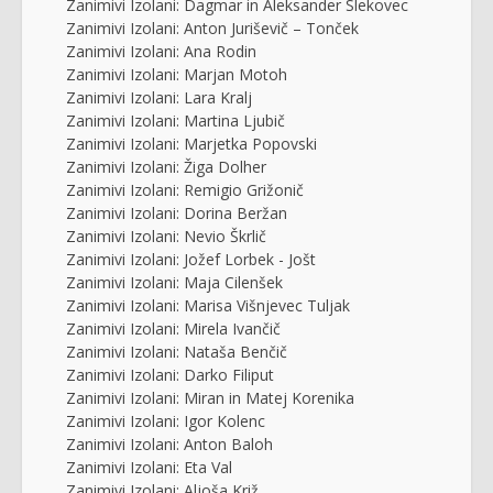
Zanimivi Izolani: Dagmar in Aleksander Slekovec
Zanimivi Izolani: Anton Juriševič – Tonček
Zanimivi Izolani: Ana Rodin
Zanimivi Izolani: Marjan Motoh
Zanimivi Izolani: Lara Kralj
Zanimivi Izolani: Martina Ljubič
Zanimivi Izolani: Marjetka Popovski
Zanimivi Izolani: Žiga Dolher
Zanimivi Izolani: Remigio Grižonič
Zanimivi Izolani: Dorina Beržan
Zanimivi Izolani: Nevio Škrlič
Zanimivi Izolani: Jožef Lorbek - Jošt
Zanimivi Izolani: Maja Cilenšek
Zanimivi Izolani: Marisa Višnjevec Tuljak
Zanimivi Izolani: Mirela Ivančič
Zanimivi Izolani: Nataša Benčič
Zanimivi Izolani: Darko Filiput
Zanimivi Izolani: Miran in Matej Korenika
Zanimivi Izolani: Igor Kolenc
Zanimivi Izolani: Anton Baloh
Zanimivi Izolani: Eta Val
Zanimivi Izolani: Aljoša Križ