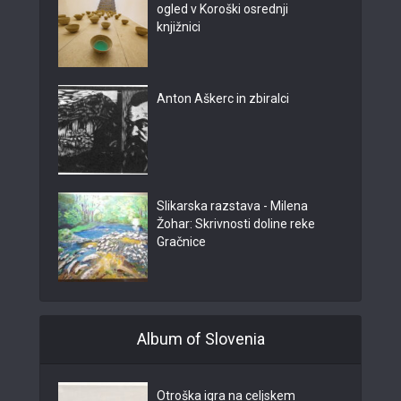
ogled v Koroški osrednji
knjižnici
Anton Aškerc in zbiralci
Slikarska razstava - Milena
Žohar: Skrivnosti doline reke
Gračnice
Album of Slovenia
Otroška igra na celjskem