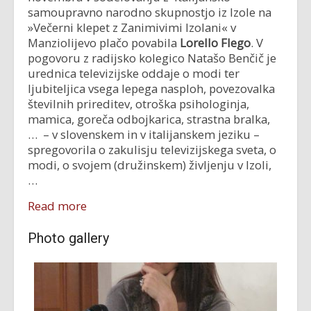
samoupravno narodno skupnostjo iz Izole na
»Večerni klepet z Zanimivimi Izolani« v
Manziolijevo plačo povabila
Lorello Flego
. V
pogovoru z radijsko kolegico Natašo Benčič je
urednica televizijske oddaje o modi ter
ljubiteljica vsega lepega nasploh, povezovalka
številnih pri­reditev, otroška psihologinja,
mamica, goreča odbojkarica, strastna bralka,
… – v slovenskem in v italijanskem jeziku –
spregovorila o zakulisju televizijskega sveta, o
modi, o svojem (družinskem) življenju v Izoli,
…
Read more
Photo gallery