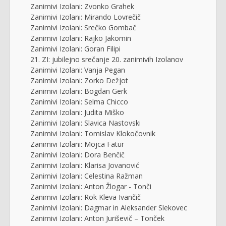
Zanimivi Izolani: Zvonko Grahek
Zanimivi Izolani: Mirando Lovrečič
Zanimivi Izolani: Srečko Gombač
Zanimivi Izolani: Rajko Jakomin
Zanimivi Izolani: Goran Filipi
21. ZI: jubilejno srečanje 20. zanimivih Izolanov
Zanimivi Izolani: Vanja Pegan
Zanimivi Izolani: Zorko Dežjot
Zanimivi Izolani: Bogdan Gerk
Zanimivi Izolani: Selma Chicco
Zanimivi Izolani: Judita Miško
Zanimivi Izolani: Slavica Nastovski
Zanimivi Izolani: Tomislav Klokočovnik
Zanimivi Izolani: Mojca Fatur
Zanimivi Izolani: Dora Benčič
Zanimivi Izolani: Klarisa Jovanović
Zanimivi Izolani: Celestina Ražman
Zanimivi Izolani: Anton Žlogar - Tonči
Zanimivi Izolani: Rok Kleva Ivančič
Zanimivi Izolani: Dagmar in Aleksander Slekovec
Zanimivi Izolani: Anton Juriševič – Tonček