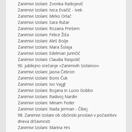
Zanimivi Izolani: Zvonka Radojevič
Zanimivi Izolani: Ivica Evačič - Ivek
Zanimivi Izolani: Mirko Orlač
Zanimivi Izolani: Sara Rutar
Zanimivi Izolani: Rozana Prešern
Zanimivi Izolani: Felice Žiža
Zanimivi Izolani: Aleš Bolje
Zanimivi Izolani: Mara Šolaja
Zanimivi Izolani: Edelman Jurinčič
Zanimivi Izolani: Claudia Raspolič
90. jubilejno srečanje »Zanimivih Izolanov«
Zanimivi Izolani: Jasna Čebron
Zanimivi Izolani: Boris Čuk
Zanimivi Izolani: Ivo Vajgl
Zanimivi Izolani: Bojana in Lucio Gobbo
Zanimivi Izolani: Radivoj Nardin
Zanimivi Izolani: Miriam Feder
Zanimivi Izolani: Nada Jerman - Čibej
98. Zanimivi Izolani ob občinski proslavi v počastitev
dneva državnosti
Zanimivi Izolani: Marina Hrs