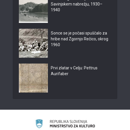
Savinjskem nabrežju, 1930–
1940
Sonce se je počasi spuščalo za
hribe nad Zgornjo Rečico, okrog
1960
Prvi zlatar v Celju: Pettrus
Aurifaber