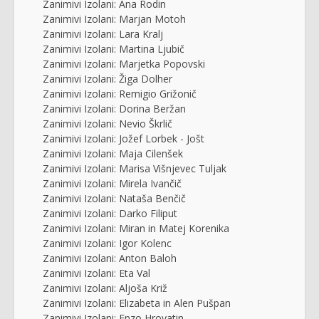
Zanimivi Izolani: Ana Rodin
Zanimivi Izolani: Marjan Motoh
Zanimivi Izolani: Lara Kralj
Zanimivi Izolani: Martina Ljubič
Zanimivi Izolani: Marjetka Popovski
Zanimivi Izolani: Žiga Dolher
Zanimivi Izolani: Remigio Grižonič
Zanimivi Izolani: Dorina Beržan
Zanimivi Izolani: Nevio Škrlič
Zanimivi Izolani: Jožef Lorbek - Jošt
Zanimivi Izolani: Maja Cilenšek
Zanimivi Izolani: Marisa Višnjevec Tuljak
Zanimivi Izolani: Mirela Ivančič
Zanimivi Izolani: Nataša Benčič
Zanimivi Izolani: Darko Filiput
Zanimivi Izolani: Miran in Matej Korenika
Zanimivi Izolani: Igor Kolenc
Zanimivi Izolani: Anton Baloh
Zanimivi Izolani: Eta Val
Zanimivi Izolani: Aljoša Križ
Zanimivi Izolani: Elizabeta in Alen Pušpan
Zanimivi Izolani: Enzo Hrovatin