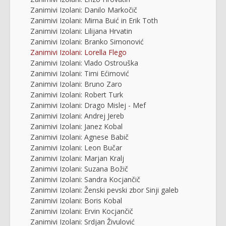
Zanimivi Izolani: Danilo Markočič
Zanimivi Izolani: Mirna Buić in Erik Toth
Zanimivi Izolani: Lilijana Hrvatin
Zanimivi Izolani: Branko Simonović
Zanimivi Izolani: Lorella Flego
Zanimivi Izolani: Vlado Ostrouška
Zanimivi Izolani: Timi Ećimović
Zanimivi Izolani: Bruno Zaro
Zanimivi Izolani: Robert Turk
Zanimivi Izolani: Drago Mislej - Mef
Zanimivi Izolani: Andrej Jereb
Zanimivi Izolani: Janez Kobal
Zanimivi Izolani: Agnese Babič
Zanimivi Izolani: Leon Bučar
Zanimivi Izolani: Marjan Kralj
Zanimivi Izolani: Suzana Božič
Zanimivi Izolani: Sandra Kocjančič
Zanimivi Izolani: Ženski pevski zbor Sinji galeb
Zanimivi Izolani: Boris Kobal
Zanimivi Izolani: Ervin Kocjančič
Zanimivi Izolani: Srdjan Živulović