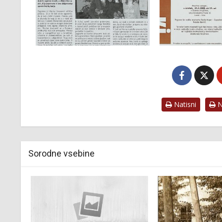
Natisni
Na
Sorodne vsebine