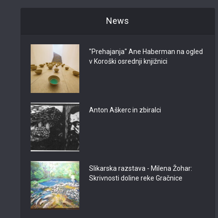
News
"Prehajanja" Ane Haberman na ogled
v Koroški osrednji knjižnici
Anton Aškerc in zbiralci
Slikarska razstava - Milena Žohar:
Skrivnosti doline reke Gračnice