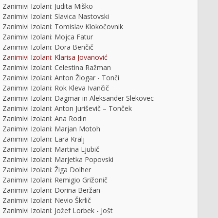
Zanimivi Izolani: Judita Miško
Zanimivi Izolani: Slavica Nastovski
Zanimivi Izolani: Tomislav Klokočovnik
Zanimivi Izolani: Mojca Fatur
Zanimivi Izolani: Dora Benčič
Zanimivi Izolani: Klarisa Jovanović
Zanimivi Izolani: Celestina Ražman
Zanimivi Izolani: Anton Žlogar - Tonči
Zanimivi Izolani: Rok Kleva Ivančič
Zanimivi Izolani: Dagmar in Aleksander Slekovec
Zanimivi Izolani: Anton Juriševič – Tonček
Zanimivi Izolani: Ana Rodin
Zanimivi Izolani: Marjan Motoh
Zanimivi Izolani: Lara Kralj
Zanimivi Izolani: Martina Ljubič
Zanimivi Izolani: Marjetka Popovski
Zanimivi Izolani: Žiga Dolher
Zanimivi Izolani: Remigio Grižonič
Zanimivi Izolani: Dorina Beržan
Zanimivi Izolani: Nevio Škrlič
Zanimivi Izolani: Jožef Lorbek - Jošt