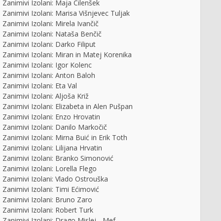
Zanimivi Izolani: Maja Cilenšek
Zanimivi Izolani: Marisa Višnjevec Tuljak
Zanimivi Izolani: Mirela Ivančič
Zanimivi Izolani: Nataša Benčič
: Nekovsko posebno in
Dominkova domačija v Gorišnici
Zanimivi Izolani: Darko Filiput
obredno vino
Zanimivi Izolani: Miran in Matej Korenika
Zanimivi Izolani: Igor Kolenc
Zanimivi Izolani: Anton Baloh
Zanimivi Izolani: Eta Val
Zanimivi Izolani: Aljoša Križ
Zanimivi Izolani: Elizabeta in Alen Pušpan
Zanimivi Izolani: Enzo Hrovatin
Zanimivi Izolani: Danilo Markočič
Zanimivi Izolani: Mirna Buić in Erik Toth
Zanimivi Izolani: Lilijana Hrvatin
Zanimivi Izolani: Branko Simonović
Zanimivi Izolani: Lorella Flego
Zanimivi Izolani: Vlado Ostrouška
Zanimivi Izolani: Timi Ećimović
Zanimivi Izolani: Bruno Zaro
Zanimivi Izolani: Robert Turk
Zanimivi Izolani: Drago Mislej - Mef