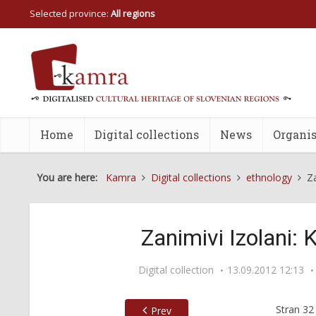
Selected province:
All regions
Home
Digital collections
News
Organis
You are here:
Kamra
Digital collections
ethnology
Za
Zanimivi Izolani: 
Digital collection
13.09.2012 12:13
Stran
32
Prev