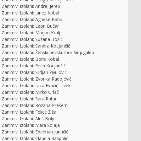
Zanimivi Izolani: Andrej Jereb
Zanimivi Izolani: Janez Kobal
Zanimivi Izolani: Agnese Babič
Zanimivi Izolani: Leon Bučar
Zanimivi Izolani: Marjan Kralj
Zanimivi Izolani: Suzana Božič
Zanimivi Izolani: Sandra Kocjančič
Zanimivi Izolani: Ženski pevski zbor Sinji galeb
Zanimivi Izolani: Boris Kobal
Zanimivi Izolani: Ervin Kocjančič
Zanimivi Izolani: Srdjan Živulović
Zanimivi Izolani: Zvonka Radojevič
Zanimivi Izolani: Ivica Evačič - Ivek
Zanimivi Izolani: Mirko Orlač
Zanimivi Izolani: Sara Rutar
Zanimivi Izolani: Rozana Prešern
Zanimivi Izolani: Felice Žiža
Zanimivi Izolani: Aleš Bolje
Zanimivi Izolani: Mara Šolaja
Zanimivi Izolani: Edelman Jurinčič
Zanimivi Izolani: Claudia Raspolič