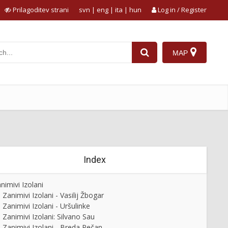
Prilagoditev strani
svn
|
eng
|
ita
|
hun
Log in / Register
MAP
Index
nimivi Izolani
Zanimivi Izolani - Vasilij Žbogar
Zanimivi Izolani - Uršulinke
Zanimivi Izolani: Silvano Sau
Zanimivi Izolani - Breda Pečan