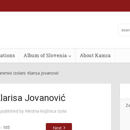
ations
Album of Slovenia
About Kamra
nimivi Izolani: Klarisa Jovanović
Klarisa Jovanović
Za
published by
Mestna knjižnica Izola
-
105
Next