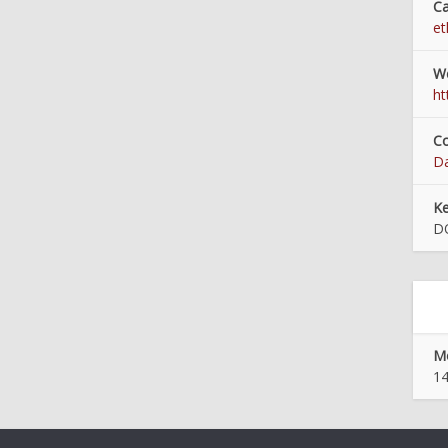
Ca
et
We
ht
Co
Da
K
D
Mo
14