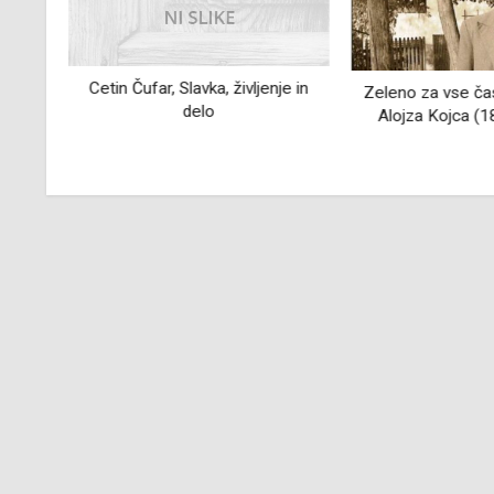
Cetin Čufar, Slavka, življenje in
m:
Zeleno za vse ča
delo
u
Alojza Kojca (