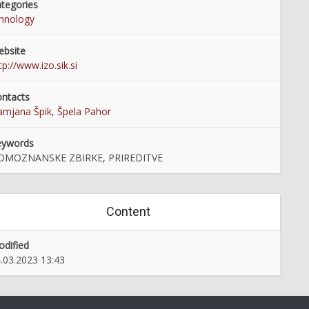
tegories
hnology
bsite
tp://www.izo.sik.si
ntacts
mjana Špik
,
Špela Pahor
eywords
OMOZNANSKE ZBIRKE, PRIREDITVE
Content
dified
.03.2023 13:43