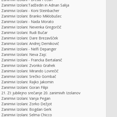
Zanimivi Izolani:Tadžedin in Adnan Salija
Zanimivi Izolani - Koni Steinbacher
Zanimivi Izolani: Branko Miklobušec
Zanimivi Izolani - Nada Morato
Zanimivi Izolani: Nevenka Gregorčič
Zanimivi Izolani: Rudi Bučar
Zanimivi Izolani: Dare Brezavšček
Zanimivi Izolani: Andrej Dernikovič
Zanimivi Izolani - Nelfi Depanger
Zanimivi Izolani: Neva Zajc
Zanimivi Izolani - Francka Bertalanič
Zanimivi Izolani: Zvonko Grahek
Zanimivi Izolani: Mirando Lovrečič
Zanimivi Izolani: Srečko Gombač
Zanimivi Izolani: Rajko Jakomin
Zanimivi Izolani: Goran Filipi
21. ZI: jubilejno srečanje 20. zanimivih Izolanov
Zanimivi Izolani: Vanja Pegan
Zanimivi Izolani: Zorko Dežjot
Zanimivi Izolani: Bogdan Gerk
Zanimivi Izolani: Selma Chicco