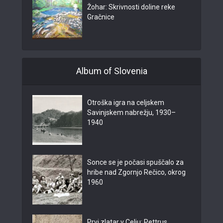
Žohar: Skrivnosti doline reke
Gračnice
Album of Slovenia
Otroška igra na celjskem
Savinjskem nabrežju, 1930–
1940
Sonce se je počasi spuščalo za
hribe nad Zgornjo Rečico, okrog
1960
Prvi zlatar v Celju: Pettrus