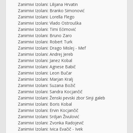
Zanimivi Izolani: Lilijana Hrvatin
Zanimivi Izolani: Branko Simonović
Zanimivi Izolani: Lorella Flego
Zanimivi Izolani: Vlado Ostrouška
Zanimivi Izolani: Timi Ećimović
Zanimivi Izolani: Bruno Zaro
Zanimivi Izolani: Robert Turk
Zanimivi Izolani: Drago Mislej - Mef
Zanimivi Izolani: Andrej Jereb
Zanimivi Izolani: Janez Kobal
Zanimivi Izolani: Agnese Babič
Zanimivi Izolani: Leon Bučar
Zanimivi Izolani: Marjan Kralj
Zanimivi Izolani: Suzana Božič
Zanimivi Izolani: Sandra Kocjančič
Zanimivi Izolani: Ženski pevski zbor Sinji galeb
Zanimivi Izolani: Boris Kobal
Zanimivi Izolani: Ervin Kocjančič
Zanimivi Izolani: Srdjan Živulović
Zanimivi Izolani: Zvonka Radojevič
Zanimivi Izolani: Ivica Evačič - Ivek