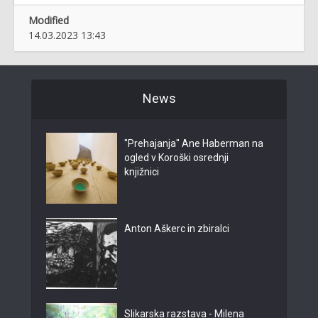
Modified
14.03.2023 13:43
News
"Prehajanja" Ane Haberman na
ogled v Koroški osrednji
knjižnici
Anton Aškerc in zbiralci
Slikarska razstava - Milena