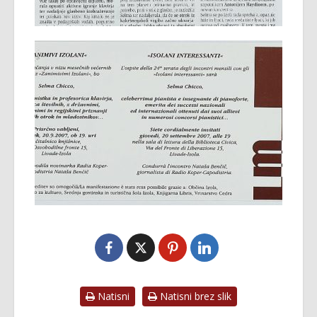
Natisni
Natisni brez slik