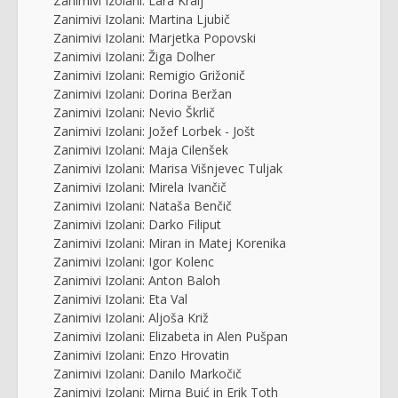
Zanimivi Izolani: Lara Kralj
Zanimivi Izolani: Martina Ljubič
Zanimivi Izolani: Marjetka Popovski
Zanimivi Izolani: Žiga Dolher
Zanimivi Izolani: Remigio Grižonič
Zanimivi Izolani: Dorina Beržan
Zanimivi Izolani: Nevio Škrlič
Zanimivi Izolani: Jožef Lorbek - Jošt
Zanimivi Izolani: Maja Cilenšek
Zanimivi Izolani: Marisa Višnjevec Tuljak
Zanimivi Izolani: Mirela Ivančič
Zanimivi Izolani: Nataša Benčič
Zanimivi Izolani: Darko Filiput
Zanimivi Izolani: Miran in Matej Korenika
Zanimivi Izolani: Igor Kolenc
Zanimivi Izolani: Anton Baloh
Zanimivi Izolani: Eta Val
Zanimivi Izolani: Aljoša Križ
Zanimivi Izolani: Elizabeta in Alen Pušpan
Zanimivi Izolani: Enzo Hrovatin
Zanimivi Izolani: Danilo Markočič
Zanimivi Izolani: Mirna Buić in Erik Toth