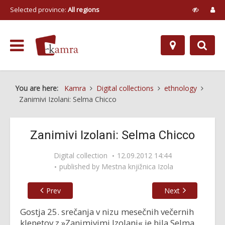
Selected province:
All regions
You are here:
Kamra
Digital collections
ethnology
Zanimivi Izolani: Selma Chicco
Zanimivi Izolani: Selma Chicco
Digital collection
12.09.2012 14:44
published by
Mestna knjižnica Izola
Prev
Next
Gostja 25. srečanja v nizu mesečnih večernih
klepetov z »Zanimivimi Izolani« je bila Selma