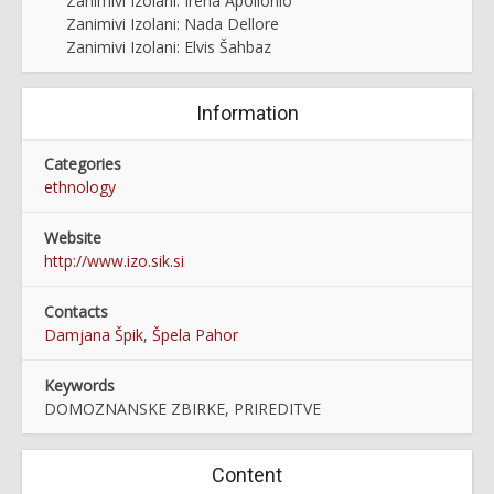
Zanimivi Izolani: Irena Apollonio
Zanimivi Izolani: Nada Dellore
Zanimivi Izolani: Elvis Šahbaz
Information
Categories
ethnology
Website
http://www.izo.sik.si
Contacts
Damjana Špik
,
Špela Pahor
Keywords
DOMOZNANSKE ZBIRKE, PRIREDITVE
Content