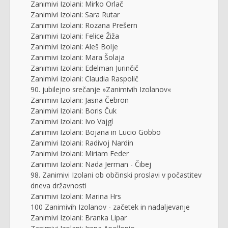
Zanimivi Izolani: Mirko Orlač
Zanimivi Izolani: Sara Rutar
Zanimivi Izolani: Rozana Prešern
Zanimivi Izolani: Felice Žiža
Zanimivi Izolani: Aleš Bolje
Zanimivi Izolani: Mara Šolaja
Zanimivi Izolani: Edelman Jurinčič
Zanimivi Izolani: Claudia Raspolič
90. jubilejno srečanje »Zanimivih Izolanov«
Zanimivi Izolani: Jasna Čebron
Zanimivi Izolani: Boris Čuk
Zanimivi Izolani: Ivo Vajgl
Zanimivi Izolani: Bojana in Lucio Gobbo
Zanimivi Izolani: Radivoj Nardin
Zanimivi Izolani: Miriam Feder
Zanimivi Izolani: Nada Jerman - Čibej
98. Zanimivi Izolani ob občinski proslavi v počastitev
dneva državnosti
Zanimivi Izolani: Marina Hrs
100 Zanimivih Izolanov - začetek in nadaljevanje
Zanimivi Izolani: Branka Lipar