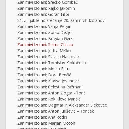
Zanimivi Izolani: Srečko Gombač
Zanimivi Izolani: Rajko Jakomin
Zanimivi Izolani: Goran Filipi
21. ZI: jubilejno srečanje 20. zanimivih Izolanov
Zanimivi Izolani: Vanja Pegan
Zanimivi Izolani: Zorko Dežjot
Zanimivi Izolani: Bogdan Gerk
Zanimivi Izolani: Selma Chicco
Zanimivi Izolani: Judita Miško
Zanimivi Izolani: Slavica Nastovski
Zanimivi Izolani: Tomislav Klokočovnik
Zanimivi Izolani: Mojca Fatur
Zanimivi Izolani: Dora Benčič
Zanimivi Izolani: Klarisa Jovanović
Zanimivi Izolani: Celestina Ražman
Zanimivi Izolani: Anton Žlogar - Tonči
Zanimivi Izolani: Rok Kleva Ivančič
Zanimivi Izolani: Dagmar in Aleksander Slekovec
Zanimivi Izolani: Anton Juriševič – Tonček
Zanimivi Izolani: Ana Rodin
Zanimivi Izolani: Marjan Motoh