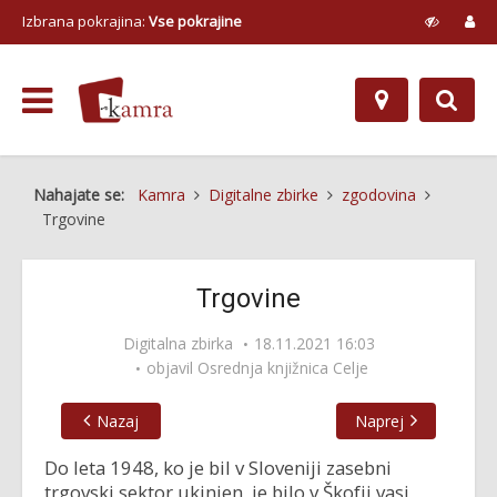
Izbrana pokrajina:
Vse pokrajine
Nahajate se:
Kamra
Digitalne zbirke
zgodovina
Trgovine
Trgovine
Digitalna zbirka
18.11.2021 16:03
objavil
Osrednja knjižnica Celje
Nazaj
Naprej
Do leta 1948, ko je bil v Sloveniji zasebni
trgovski sektor ukinjen, je bilo v Škofji vasi,