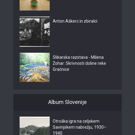
Anton Aškerc in zbiralci
Slikarska razstava - Milena
Žohar: Skrivnosti doline reke
Gračnice
Album Slovenije
Otroška igra na celjskem
Savinjskem nabrežju, 1930–
1940