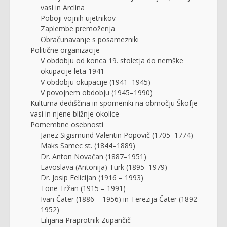
vasi in Arclina
Poboji vojnih ujetnikov
Zaplembe premoženja
Obračunavanje s posamezniki
Politične organizacije
V obdobju od konca 19. stoletja do nemške
okupacije leta 1941
V obdobju okupacije (1941–1945)
V povojnem obdobju (1945–1990)
Kulturna dediščina in spomeniki na območju Škofje
vasi in njene bližnje okolice
Pomembne osebnosti
Janez Sigismund Valentin Popovič (1705–1774)
Maks Samec st. (1844–1889)
Dr. Anton Novačan (1887–1951)
Lavoslava (Antonija) Turk (1895–1979)
Dr. Josip Felicijan (1916 – 1993)
Tone Tržan (1915 – 1991)
Ivan Čater (1886 – 1956) in Terezija Čater (1892 –
1952)
Lilijana Praprotnik Zupančič