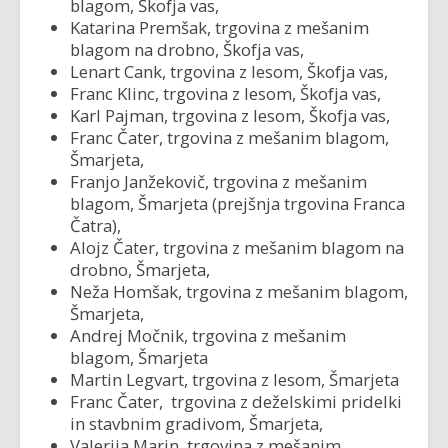
blagom, Škofja vas,
Katarina Premšak, trgovina z mešanim
blagom na drobno, Škofja vas,
Lenart Cank, trgovina z lesom, Škofja vas,
Franc Klinc, trgovina z lesom, Škofja vas,
Karl Pajman, trgovina z lesom, Škofja vas,
Franc Čater, trgovina z mešanim blagom,
Šmarjeta,
Franjo Janžekovič, trgovina z mešanim
blagom, Šmarjeta (prejšnja trgovina Franca
Čatra),
Alojz Čater, trgovina z mešanim blagom na
drobno, Šmarjeta,
Neža Homšak, trgovina z mešanim blagom,
Šmarjeta,
Andrej Močnik, trgovina z mešanim
blagom, Šmarjeta
Martin Legvart, trgovina z lesom, Šmarjeta
Franc Čater, trgovina z deželskimi pridelki
in stavbnim gradivom, Šmarjeta,
Valerija Marin, trgovina z mešanim