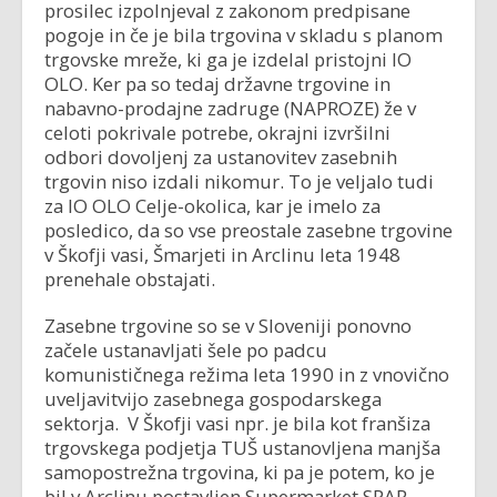
prosilec izpolnjeval z zakonom predpisane
pogoje in če je bila trgovina v skladu s planom
trgovske mreže, ki ga je izdelal pristojni IO
OLO. Ker pa so tedaj državne trgovine in
nabavno-prodajne zadruge (NAPROZE) že v
celoti pokrivale potrebe, okrajni izvršilni
odbori dovoljenj za ustanovitev zasebnih
trgovin niso izdali nikomur. To je veljalo tudi
za IO OLO Celje-okolica, kar je imelo za
posledico, da so vse preostale zasebne trgovine
v Škofji vasi, Šmarjeti in Arclinu leta 1948
prenehale obstajati.
Zasebne trgovine so se v Sloveniji ponovno
začele ustanavljati šele po padcu
komunističnega režima leta 1990 in z vnovično
uveljavitvijo zasebnega gospodarskega
sektorja. V Škofji vasi npr. je bila kot franšiza
trgovskega podjetja TUŠ ustanovljena manjša
samopostrežna trgovina, ki pa je potem, ko je
bil v Arclinu postavljen Supermarket SPAR,