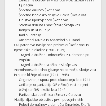
Združenje borcev za vrednote NOB Škofja vas in
Ljubečna
Športno društvo Škofja vas
Športno kinološko društvo Celeia Škofja vas
Društvo upokojencev Škofja vas
Strelska družina Franc Šteklič Škofja vas
Konjeniški klub Celje
Radio Fantasy
Ansambel Mikola in Ansambel 5 + Band
Okupatorjevo nasilje nad prebivalci Škofje vasi in
njene bližnje okolice (1941–1945)
Tragedija družine Dobrotinšek z Dobrotina pri
Vojniku
Tragedija družine Vrečko iz Škofje vasi
Narodnoosvobodilno gibanje na območju Škofje vasi
in njene bližnje okolice (1941–1945)
Organiziranje upora proti okupatorju leta 1941
Uničenje organizacije OF v Škofji vasi in njeni
bližnji ter širši okolici leta 1942
Partizanska bolnišnica »Zima« v Cerovcu
Nasilje »ljudske oblasti« v prvih povojnih letih
Poboji domačinov z območja Šmarjete, Škofje