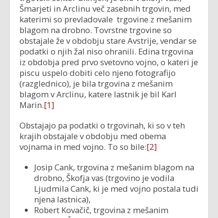
Šmarjeti in Arclinu več zasebnih trgovin, med
katerimi so prevladovale trgovine z mešanim
blagom na drobno. Tovrstne trgovine so
obstajale že v obdobju stare Avstrije, vendar se
podatki o njih žal niso ohranili. Edina trgovina
iz obdobja pred prvo svetovno vojno, o kateri je
piscu uspelo dobiti celo njeno fotografijo
(razglednico), je bila trgovina z mešanim
blagom v Arclinu, katere lastnik je bil Karl
Marin.
[1]
Obstajajo pa podatki o trgovinah, ki so v teh
krajih obstajale v obdobju med obema
vojnama in med vojno. To so bile:
[2]
Josip Cank, trgovina z mešanim blagom na
drobno, Škofja vas (trgovino je vodila
Ljudmila Cank, ki je med vojno postala tudi
njena lastnica),
Robert Kovačič, trgovina z mešanim