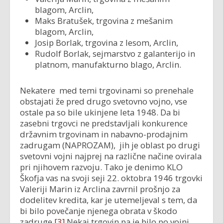
blagom, Arclin,
Maks Bratušek, trgovina z mešanim
blagom, Arclin,
Josip Borlak, trgovina z lesom, Arclin,
Rudolf Borlak, sejmarstvo z galanterijo in
platnom, manufakturno blago, Arclin.
Nekatere med temi trgovinami so prenehale
obstajati že pred drugo svetovno vojno, vse
ostale pa so bile ukinjene leta 1948. Da bi
zasebni trgovci ne predstavljali konkurence
državnim trgovinam in nabavno-prodajnim
zadrugam (NAPROZAM), jih je oblast po drugi
svetovni vojni najprej na različne načine ovirala
pri njihovem razvoju. Tako je denimo KLO
Škofja vas na svoji seji 22. oktobra 1946 trgovki
Valeriji Marin iz Arclina zavrnil prošnjo za
dodelitev kredita, kar je utemeljeval s tem, da
bi bilo povečanje njenega obrata v škodo
zadruge.
[3]
Nekaj trgovin pa je bilo po vojni