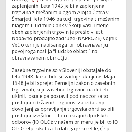
zaplenjenih. Leta 1945 je bila zaplenjena
trgovina z mešanim blagom Alojza Čatra v
Šmarjeti, leta 1946 pa tudi trgovina z mešanim
blagom Ljudmile Cank v Škofji vasi. Imetje
obeh zaplenjenih trgovin je prešlo v last
Nabavno-prodajne zadruge (NAPROZE) Vojnik.
Več o tem je napisanega pri obravnavanju
povojnega nasilja “ljudske oblasti” na
obravnavanem območju.
Zasebne trgovine so v Sloveniji obstajale do
leta 1948, ko so bile še zadnje ukinjene. Maja
1948 je bil sprejet Temeljni zakon o zasebnih
trgovinah, ki je zasebne trgovine na debelo
ukinil, ostale pa postavil pod nadzor za to
pristojnih državnih organov. Za izdajanje
dovoljenj za opravljanje trgovske obrti so bili
pristojni izvršilni odbori okrajnih ljudskih
odborov (IO OLO); v našem primeru je bil to IO
OLO Celje-okolica. Izdati ga je smel le, če je