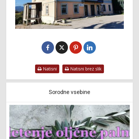
Natisni
Natisni brez slik
Sorodne vsebine