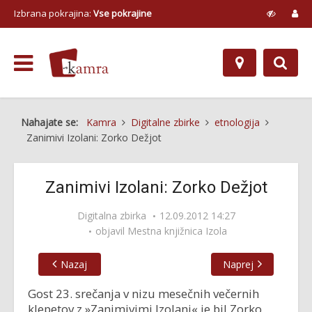
Izbrana pokrajina:
Vse pokrajine
Nahajate se:
Kamra
Digitalne zbirke
etnologija
Zanimivi Izolani: Zorko Dežjot
Zanimivi Izolani: Zorko Dežjot
Digitalna zbirka
12.09.2012 14:27
objavil
Mestna knjižnica Izola
Nazaj
Naprej
Gost 23. srečanja v nizu mesečnih večernih
klepetov z »Zanimivimi Izolani« je bil Zorko