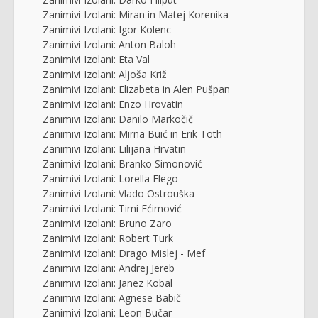
Zanimivi Izolani: Miran in Matej Korenika
Zanimivi Izolani: Igor Kolenc
Zanimivi Izolani: Anton Baloh
Zanimivi Izolani: Eta Val
Zanimivi Izolani: Aljoša Križ
Zanimivi Izolani: Elizabeta in Alen Pušpan
Zanimivi Izolani: Enzo Hrovatin
Zanimivi Izolani: Danilo Markočič
Zanimivi Izolani: Mirna Buić in Erik Toth
Zanimivi Izolani: Lilijana Hrvatin
Zanimivi Izolani: Branko Simonović
Zanimivi Izolani: Lorella Flego
Zanimivi Izolani: Vlado Ostrouška
Zanimivi Izolani: Timi Ećimović
Zanimivi Izolani: Bruno Zaro
Zanimivi Izolani: Robert Turk
Zanimivi Izolani: Drago Mislej - Mef
Zanimivi Izolani: Andrej Jereb
Zanimivi Izolani: Janez Kobal
Zanimivi Izolani: Agnese Babič
Zanimivi Izolani: Leon Bučar