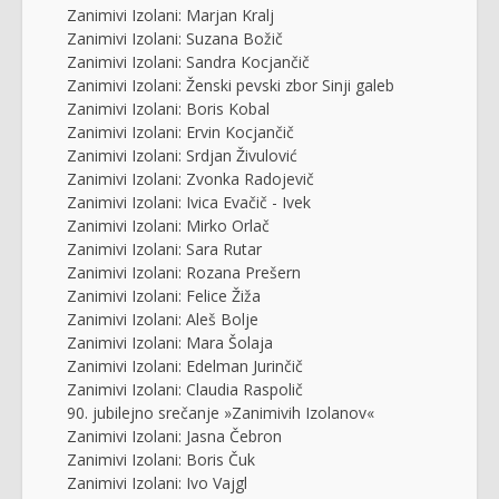
Zanimivi Izolani: Marjan Kralj
Zanimivi Izolani: Suzana Božič
Zanimivi Izolani: Sandra Kocjančič
Zanimivi Izolani: Ženski pevski zbor Sinji galeb
Zanimivi Izolani: Boris Kobal
Zanimivi Izolani: Ervin Kocjančič
Zanimivi Izolani: Srdjan Živulović
Zanimivi Izolani: Zvonka Radojevič
Zanimivi Izolani: Ivica Evačič - Ivek
Zanimivi Izolani: Mirko Orlač
Zanimivi Izolani: Sara Rutar
Zanimivi Izolani: Rozana Prešern
Zanimivi Izolani: Felice Žiža
Zanimivi Izolani: Aleš Bolje
Zanimivi Izolani: Mara Šolaja
Zanimivi Izolani: Edelman Jurinčič
Zanimivi Izolani: Claudia Raspolič
90. jubilejno srečanje »Zanimivih Izolanov«
Zanimivi Izolani: Jasna Čebron
Zanimivi Izolani: Boris Čuk
Zanimivi Izolani: Ivo Vajgl