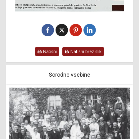
Natisni
Natisni brez slik
Sorodne vsebine