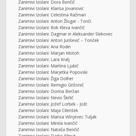
Zanimivi Izolani: Dora Benčič
Zanimivi Izolani: Klarisa Jovanović
Zanimivi Izolani: Celestina Ražman
Zanimivi Izolani: Anton Žlogar - Tonči
Zanimivi Izolani: Rok Kleva Ivančič
Zanimivi Izolani: Dagmar in Aleksander Slekovec
Zanimivi Izolani: Anton Juriševič – Tonček
Zanimivi Izolani: Ana Rodin
Zanimivi Izolani: Marjan Motoh
Zanimivi Izolani: Lara Kralj
Zanimivi Izolani: Martina Ljubič
Zanimivi Izolani: Marjetka Popovski
Zanimivi Izolani: Žiga Dolher
Zanimivi Izolani: Remigio Grižonič
Zanimivi Izolani: Dorina Beržan
Zanimivi Izolani: Nevio Škrlič
Zanimivi Izolani: Jožef Lorbek - Jošt
Zanimivi Izolani: Maja Cilenšek
Zanimivi Izolani: Marisa Višnjevec Tuljak
Zanimivi Izolani: Mirela Ivančič
Zanimivi Izolani: Nataša Benčič
Zanimivi Izolani: Darko Filiput