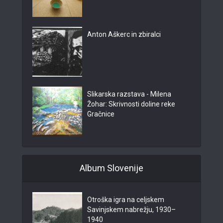
Anton Aškerc in zbiralci
Slikarska razstava - Milena
Žohar: Skrivnosti doline reke
Gračnice
Album Slovenije
Otroška igra na celjskem
Savinjskem nabrežju, 1930–
1940