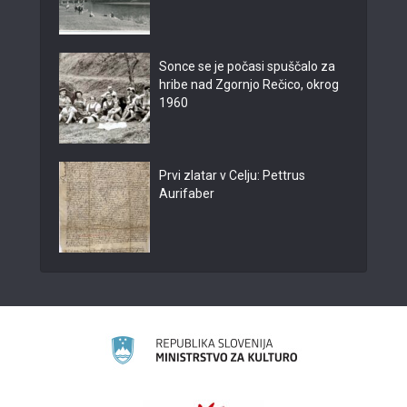
Sonce se je počasi spuščalo za
hribe nad Zgornjo Rečico, okrog
1960
Prvi zlatar v Celju: Pettrus
Aurifaber