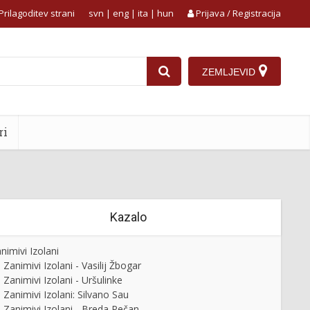
Prilagoditev strani
svn
|
eng
|
ita
|
hun
Prijava / Registracija
ZEMLJEVID
ri
Kazalo
nimivi Izolani
Zanimivi Izolani - Vasilij Žbogar
Zanimivi Izolani - Uršulinke
Zanimivi Izolani: Silvano Sau
Zanimivi Izolani - Breda Pečan