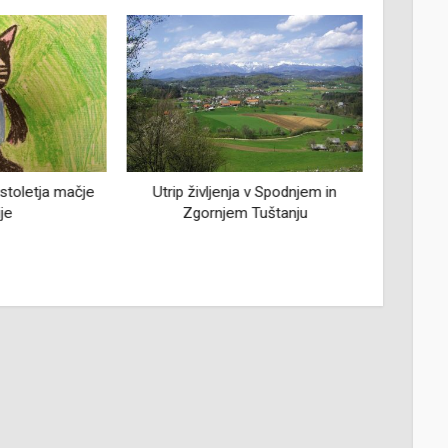
stoletja mačje
Utrip življenja v Spodnjem in
Bočki ž
je
Zgornjem Tuštanju