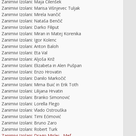
Zanimivi Izolani: Maja Cilenšek
Zanimivi Izolani: Marisa Višnjevec Tuljak
Zanimivi Izolani: Mirela Ivančič
Zanimivi Izolani: Nataša Benčič
Zanimivi Izolani: Darko Filiput
Zanimivi Izolani: Miran in Matej Korenika
Zanimivi Izolani: Igor Kolenc
Zanimivi Izolani: Anton Baloh
Zanimivi Izolani: Eta Val
upnik Alojzij Cilenšek -
Kovran – satirična priloga
Zanimivi Izolani: Aljoša Križ
zbirka razglednic
Murske krajine
Zanimivi Izolani: Elizabeta in Alen Pušpan
Zanimivi Izolani: Enzo Hrovatin
Zanimivi Izolani: Danilo Markočič
Zanimivi Izolani: Mirna Buić in Erik Toth
Zanimivi Izolani: Lilijana Hrvatin
Zanimivi Izolani: Branko Simonović
Zanimivi Izolani: Lorella Flego
Zanimivi Izolani: Vlado Ostrouška
Zanimivi Izolani: Timi Ećimović
Zanimivi Izolani: Bruno Zaro
Zanimivi Izolani: Robert Turk
Zanimivi Izolani: Drago Mislej - Mef