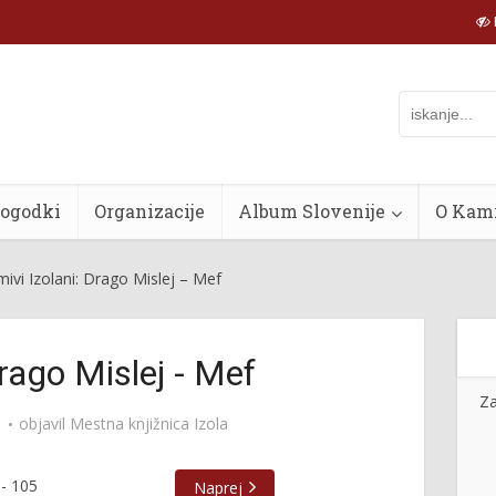
dogodki
Organizacije
Album Slovenije
O Kam
mivi Izolani: Drago Mislej – Mef
Drago Mislej - Mef
Za
objavil
Mestna knjižnica Izola
-
105
Naprej