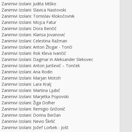
Zanimivi Izolani: Judita Miško
Zanimivi Izolani: Slavica Nastovski
Zanimivi Izolani: Tomislav Klokočovnik
Zanimivi Izolani: Mojca Fatur
Zanimivi Izolani: Dora Benčič
Zanimivi Izolani: Klarisa Jovanović
Zanimivi Izolani: Celestina Ražman
Zanimivi Izolani: Anton Žlogar - Tonči
Zanimivi Izolani: Rok Kleva Ivančič
Zanimivi Izolani: Dagmar in Aleksander Slekovec
Zanimivi Izolani: Anton Juriševič – Tonček
Zanimivi Izolani: Ana Rodin
Zanimivi Izolani: Marjan Motoh
Zanimivi Izolani: Lara Kralj
Zanimivi Izolani: Martina Ljubič
Zanimivi Izolani: Marjetka Popovski
Zanimivi Izolani: Žiga Dolher
Zanimivi Izolani: Remigio Grižonič
Zanimivi Izolani: Dorina Beržan
Zanimivi Izolani: Nevio Škrlič
Zanimivi Izolani: Jožef Lorbek - Jošt