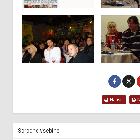
Natisni
Na
Sorodne vsebine