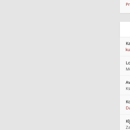
Pr
Ka
ku
Lo
Me
Av
Ks
Ko
Da
Kl
Za