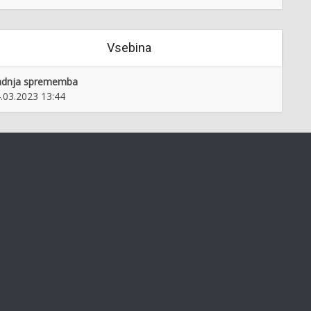
Vsebina
adnja sprememba
.03.2023 13:44