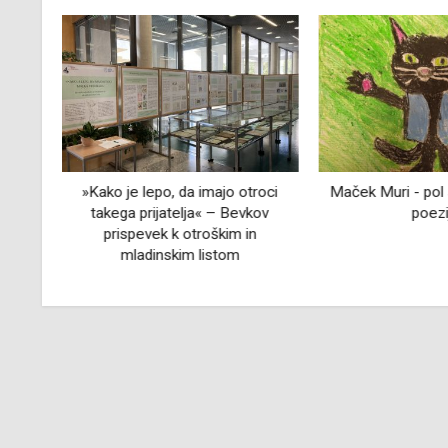
i
»Kako je lepo, da imajo otroci
Maček Muri - pol 
takega prijatelja« – Bevkov
poezi
prispevek k otroškim in
mladinskim listom