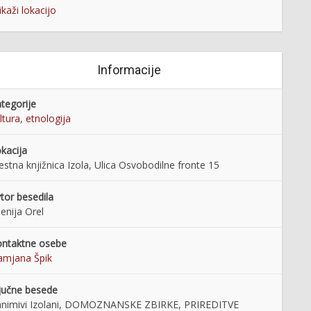
ikaži lokacijo
Informacije
tegorije
ltura
,
etnologija
kacija
stna knjižnica Izola, Ulica Osvobodilne fronte 15
tor besedila
enija Orel
ntaktne osebe
mjana Špik
jučne besede
nimivi Izolani, DOMOZNANSKE ZBIRKE, PRIREDITVE