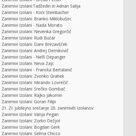
Zanimivi Izolani:Tadžedin in Adnan Salija
Zanimivi Izolani - Koni Steinbacher
Zanimivi Izolani: Branko Miklobušec
Zanimivi Izolani - Nada Morato
Zanimivi Izolani: Nevenka Gregorčič
Zanimivi Izolani: Rudi Bučar
Zanimivi Izolani: Dare Brezavšček
Zanimivi Izolani: Andrej Dernikovič
Zanimivi Izolani - Nelfi Depanger
Zanimivi Izolani: Neva Zajc
Zanimivi Izolani - Francka Bertalanič
Zanimivi Izolani: Zvonko Grahek
Zanimivi Izolani: Mirando Lovrečič
Zanimivi Izolani: Srečko Gombač
Zanimivi Izolani: Rajko Jakomin
Zanimivi Izolani: Goran Filipi
21. ZI: jubilejno srečanje 20. zanimivih Izolanov
Zanimivi Izolani: Vanja Pegan
Zanimivi Izolani: Zorko Dežjot
Zanimivi Izolani: Bogdan Gerk
Zanimivi Izolani: Selma Chicco