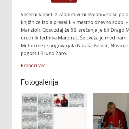
Večerni klepeti z »Zanimivimi Izolani« so se po d
knjižnice Izola preselili v mestno dnevno sobo –
Manzioli. Gost zdaj že 68. srečanja je bil Drago M
urednik tednika Mandrač. Še sveža je med nami n
Mefom se je pogovarjala Nataša Benčič, Novinark
pogostil Bruno Zaro.
Preberi več
Fotogalerija