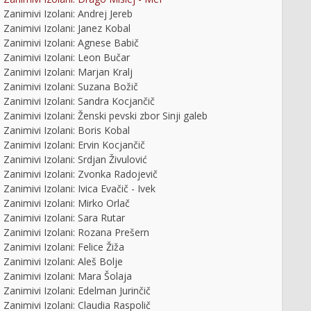
Zanimivi Izolani: Andrej Jereb
Zanimivi Izolani: Janez Kobal
Zanimivi Izolani: Agnese Babič
Zanimivi Izolani: Leon Bučar
Zanimivi Izolani: Marjan Kralj
Zanimivi Izolani: Suzana Božič
Zanimivi Izolani: Sandra Kocjančič
Zanimivi Izolani: Ženski pevski zbor Sinji galeb
Zanimivi Izolani: Boris Kobal
Zanimivi Izolani: Ervin Kocjančič
Zanimivi Izolani: Srdjan Živulović
Zanimivi Izolani: Zvonka Radojevič
Zanimivi Izolani: Ivica Evačič - Ivek
Zanimivi Izolani: Mirko Orlač
Zanimivi Izolani: Sara Rutar
Zanimivi Izolani: Rozana Prešern
Zanimivi Izolani: Felice Žiža
Zanimivi Izolani: Aleš Bolje
Zanimivi Izolani: Mara Šolaja
Zanimivi Izolani: Edelman Jurinčič
Zanimivi Izolani: Claudia Raspolič