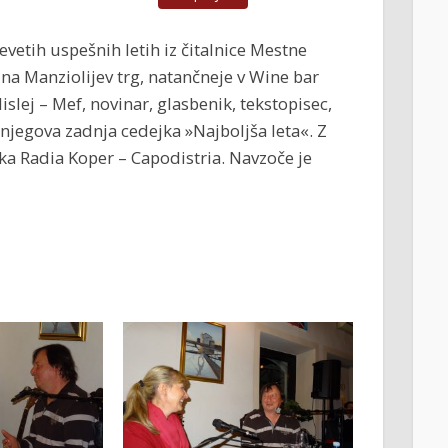
evetih uspešnih letih iz čitalnice Mestne
 na Manziolijev trg, natančneje v Wine bar
islej – Mef, novinar, glasbenik, tekstopisec,
jegova zadnja cedejka »Najboljša leta«. Z
a Radia Koper – Capodistria. Navzoče je