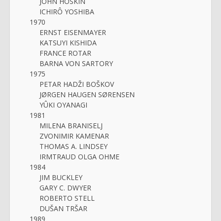
JOHN HOSKIN
ICHIRÔ YOSHIBA
1970
ERNST EISENMAYER
KATSUYI KISHIDA
FRANCE ROTAR
BARNA VON SARTORY
1975
PETAR HADŽI BOŠKOV
JØRGEN HAUGEN SØRENSEN
YÛKI OYANAGI
1981
MILENA BRANISELJ
ZVONIMIR KAMENAR
THOMAS A. LINDSEY
IRMTRAUD OLGA OHME
1984
JIM BUCKLEY
GARY C. DWYER
ROBERTO STELL
DUŠAN TRŠAR
1989