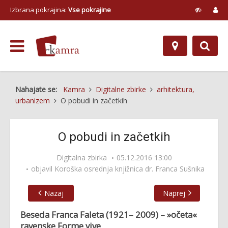
Izbrana pokrajina:
Vse pokrajine
Nahajate se:
Kamra
Digitalne zbirke
arhitektura,
urbanizem
O pobudi in začetkih
O pobudi in začetkih
Digitalna zbirka
05.12.2016 13:00
objavil
Koroška osrednja knjižnica dr. Franca Sušnika
Nazaj
Naprej
Beseda Franca Faleta (1921– 2009) – »očeta«
ravenske Forme vive