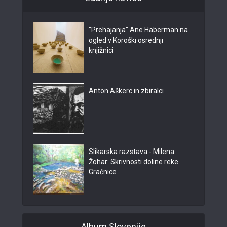
"Prehajanja" Ane Haberman na
ogled v Koroški osrednji
knjižnici
Anton Aškerc in zbiralci
Slikarska razstava - Milena
Žohar: Skrivnosti doline reke
Gračnice
Album Slovenije