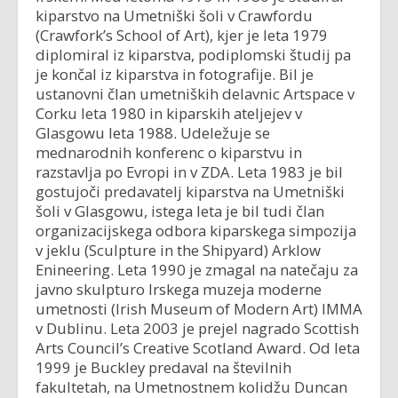
kiparstvo na Umetniški šoli v Crawfordu
(Crawfork’s School of Art), kjer je leta 1979
diplomiral iz kiparstva, podiplomski študij pa
je končal iz kiparstva in fotografije. Bil je
ustanovni član umetniških delavnic Artspace v
Corku leta 1980 in kiparskih ateljejev v
Glasgowu leta 1988. Udeležuje se
mednarodnih konferenc o kiparstvu in
razstavlja po Evropi in v ZDA. Leta 1983 je bil
gostujoči predavatelj kiparstva na Umetniški
šoli v Glasgowu, istega leta je bil tudi član
organizacijskega odbora kiparskega simpozija
v jeklu (Sculpture in the Shipyard) Arklow
Enineering. Leta 1990 je zmagal na natečaju za
javno skulpturo Irskega muzeja moderne
umetnosti (Irish Museum of Modern Art) IMMA
v Dublinu. Leta 2003 je prejel nagrado Scottish
Arts Council’s Creative Scotland Award. Od leta
1999 je Buckley predaval na številnih
fakultetah, na Umetnostnem kolidžu Duncan