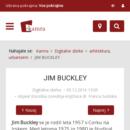
Izbrana pokrajina:
Vse pokrajine
Nahajate se:
Kamra
Digitalne zbirke
arhitektura,
urbanizem
JIM BUCKLEY
JIM BUCKLEY
Digitalna zbirka
05.12.2016 13:00
objavil
Koroška osrednja knjižnica dr. Franca Sušnika
Nazaj
Naprej
Jim Buckley
se je rodil leta 1957 v Corku na
Irskem. Med letoma 1975 in 1980 je študiral