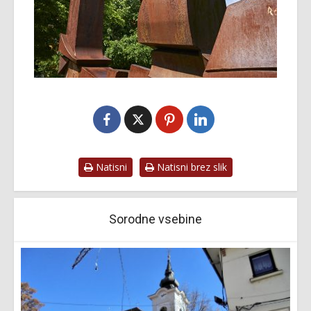
Natisni
Natisni brez slik
Sorodne vsebine