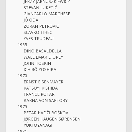
JERZY JARNUSZKIEWICZ
STEVAN LUKETIĆ
GIANCARLO MARCHESE
JÔ ODA
ZORAN PETROVIĆ
SLAVKO TIHEC
YVES TRUDEAU
1965
DINO BASALDELLA
WALDEMAR D'OREY
JOHN HOSKIN
ICHIRÔ YOSHIBA
1970
ERNST EISENMAYER
KATSUYI KISHIDA
FRANCE ROTAR
BARNA VON SARTORY
1975
PETAR HADŽI BOŠKOV
JØRGEN HAUGEN SØRENSEN
YÛKI OYANAGI
1981