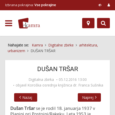
Izbrana pokrajina:
Vse pokrajine
Nahajate se:
Kamra
Digitalne zbirke
arhitektura,
urbanizem
DUŠAN TRŠAR
DUŠAN TRŠAR
Digitalna zbirka
05.12.2016 13:00
objavil
Koroška osrednja knjižnica dr. Franca Sušnika
Nazaj
Naprej
Dušan Tršar
se je rodil 18. januarja 1937 v
Planini pri Postojni/Rakeku. Leta 1953 je