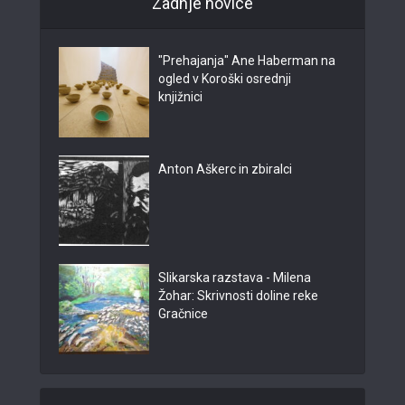
Zadnje novice
"Prehajanja" Ane Haberman na
ogled v Koroški osrednji
knjižnici
Anton Aškerc in zbiralci
Slikarska razstava - Milena
Žohar: Skrivnosti doline reke
Gračnice