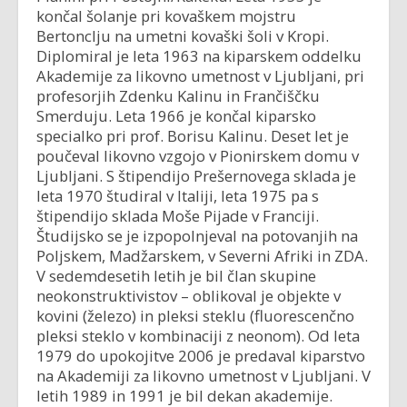
končal šolanje pri kovaškem mojstru
Bertonclju na umetni kovaški šoli v Kropi.
Diplomiral je leta 1963 na kiparskem oddelku
Akademije za likovno umetnost v Ljubljani, pri
profesorjih Zdenku Kalinu in Frančiščku
Smerduju. Leta 1966 je končal kiparsko
specialko pri prof. Borisu Kalinu. Deset let je
poučeval likovno vzgojo v Pionirskem domu v
Ljubljani. S štipendijo Prešernovega sklada je
leta 1970 študiral v Italiji, leta 1975 pa s
štipendijo sklada Moše Pijade v Franciji.
Študijsko se je izpopolnjeval na potovanjih na
Poljskem, Madžarskem, v Severni Afriki in ZDA.
V sedemdesetih letih je bil član skupine
neokonstruktivistov – oblikoval je objekte v
kovini (železo) in pleksi steklu (fluorescenčno
pleksi steklo v kombinaciji z neonom). Od leta
1979 do upokojitve 2006 je predaval kiparstvo
na Akademiji za likovno umetnost v Ljubljani. V
letih 1989 in 1991 je bil dekan akademije.