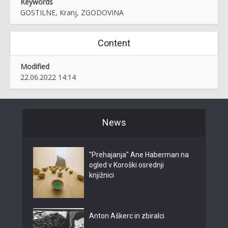
Keywords
GOSTILNE, Kranj, ZGODOVINA
Content
Modified
22.06.2022 14:14
News
"Prehajanja" Ane Haberman na
ogled v Koroški osrednji
knjižnici
Anton Aškerc in zbiralci