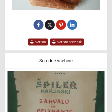
Natisni
Natisni brez slik
Sorodne vsebine