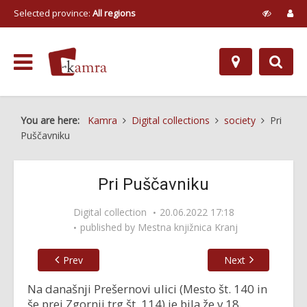
Selected province:
All regions
You are here:
Kamra
Digital collections
society
Pri
Puščavniku
Pri Puščavniku
Digital collection
20.06.2022 17:18
published by
Mestna knjižnica Kranj
Prev
Next
Na današnji Prešernovi ulici (Mesto št. 140 in
še prej Zgornji trg št. 114) je bila že v 18.