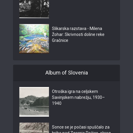
Slikarska razstava - Milena
Žohar: Skrivnosti doline reke
Gračnice
Album of Slovenia
Otroška igra na celjskem
Savinjskem nabrežju, 1930–
1940
Sonce se je počasi spuščalo za