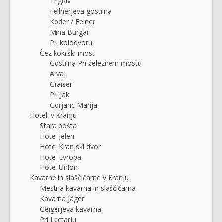
Triglav
Fellnerjeva gostilna
Koder / Felner
Miha Burgar
Pri kolodvoru
Čez kokrški most
Gostilna Pri železnem mostu
Arvaj
Graiser
Pri Jak'
Gorjanc Marija
Hoteli v Kranju
Stara pošta
Hotel Jelen
Hotel Kranjski dvor
Hotel Evropa
Hotel Union
Kavarne in slaščičarne v Kranju
Mestna kavarna in slaščičarna
Kavarna Jäger
Geigerjeva kavarna
Pri Lectarju