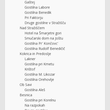
Gaštej
Gostilna Labore
Gostilna Benedik
Pri Faktorju
Druge gostilne v Stražišču
Nad Stražiščem
Hotel na Šmarjetni gori
Smučarski dom na Joštu
Gostilna Pr' Končovc'
Gostilna Rudolf Benedičič
Kokrica in Predoslje
Lakner
Gostilna pri Kmetu
Krištof
Gostilna M. Likozar
Gostilna Orehovlje
Ob Savi
Gostilna Aleš
Besnica
Gostilna pri Korelnu
Na razpokah