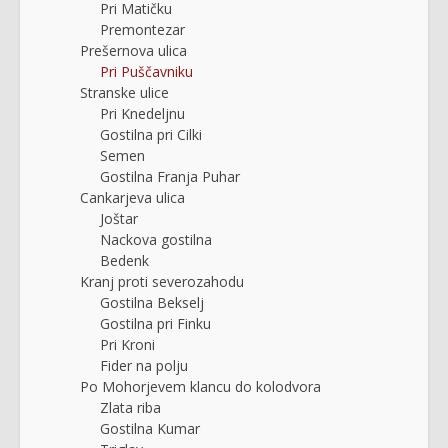
Pri Matičku
Premontezar
Prešernova ulica
Pri Puščavniku
Stranske ulice
Pri Knedeljnu
Gostilna pri Cilki
Semen
Gostilna Franja Puhar
Cankarjeva ulica
Joštar
Nackova gostilna
Bedenk
Kranj proti severozahodu
Gostilna Bekselj
Gostilna pri Finku
Pri Kroni
Fider na polju
Po Mohorjevem klancu do kolodvora
Zlata riba
Gostilna Kumar