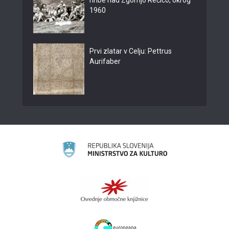
hribe nad Zgornjo Rečico, okrog
1960
Prvi zlatar v Celju: Pettrus
Aurifaber