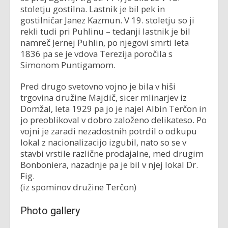
stoletju gostilna. Lastnik je bil pek in
gostilničar Janez Kazmun. V 19. stoletju so ji
rekli tudi pri Puhlinu – tedanji lastnik je bil
namreč Jernej Puhlin, po njegovi smrti leta
1836 pa se je vdova Terezija poročila s
Simonom Puntigamom.
Pred drugo svetovno vojno je bila v hiši
trgovina družine Majdič, sicer mlinarjev iz
Domžal, leta 1929 pa jo je najel Albin Terčon in
jo preoblikoval v dobro založeno delikateso. Po
vojni je zaradi nezadostnih potrdil o odkupu
lokal z nacionalizacijo izgubil, nato so se v
stavbi vrstile različne prodajalne, med drugim
Bonboniera, nazadnje pa je bil v njej lokal Dr.
Fig.
(iz spominov družine Terčon)
Photo gallery