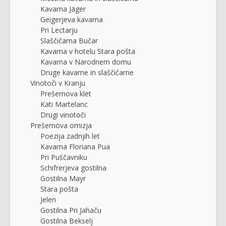
Kavarna Jäger
Geigerjeva kavarna
Pri Lectarju
Slaščičarna Bučar
Kavarna v hotelu Stara pošta
Kavarna v Narodnem domu
Druge kavarne in slaščičarne
Vinotoči v Kranju
Prešernova klet
Kati Martelanc
Drugi vinotoči
Prešernova omizja
Poezija zadnjih let
Kavarna Floriana Pua
Pri Puščavniku
Schifrerjeva gostilna
Gostilna Mayr
Stara pošta
Jelen
Gostilna Pri Jahaču
Gostilna Bekselj