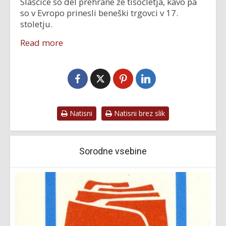
Slaščice so del prehrane že tisočletja, kavo pa
so v Evropo prinesli beneški trgovci v 17.
stoletju.
Read more
Natisni
Natisni brez slik
Sorodne vsebine