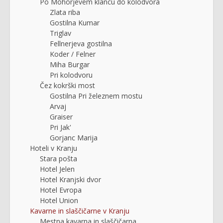
Po Mohorjevem klancu do kolodvora
Zlata riba
Gostilna Kumar
Triglav
Fellnerjeva gostilna
Koder / Felner
Miha Burgar
Pri kolodvoru
Čez kokrški most
Gostilna Pri železnem mostu
Arvaj
Graiser
Pri Jak'
Gorjanc Marija
Hoteli v Kranju
Stara pošta
Hotel Jelen
Hotel Kranjski dvor
Hotel Evropa
Hotel Union
Kavarne in slaščičarne v Kranju
Mestna kavarna in slaščičarna