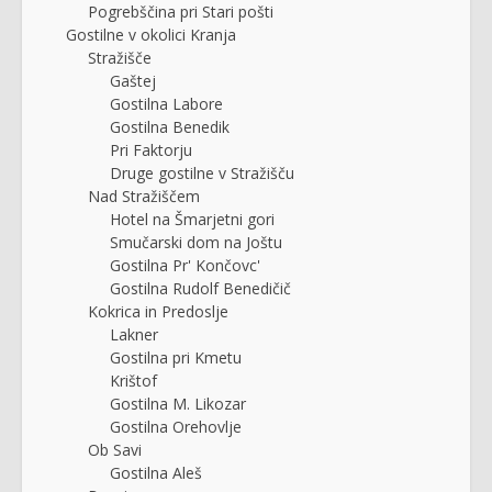
Pogrebščina pri Stari pošti
Gostilne v okolici Kranja
Stražišče
Gaštej
Gostilna Labore
Gostilna Benedik
Pri Faktorju
Druge gostilne v Stražišču
Nad Stražiščem
Hotel na Šmarjetni gori
Smučarski dom na Joštu
Gostilna Pr' Končovc'
Gostilna Rudolf Benedičič
Kokrica in Predoslje
Lakner
Gostilna pri Kmetu
Krištof
Gostilna M. Likozar
Gostilna Orehovlje
Ob Savi
Gostilna Aleš