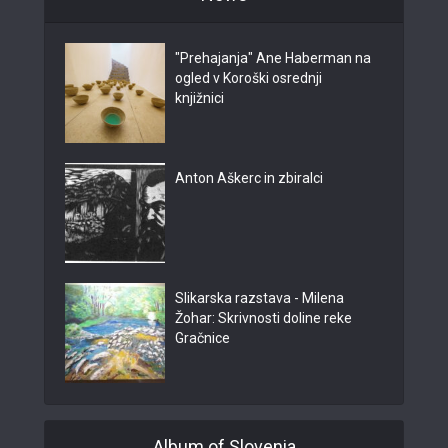
"Prehajanja" Ane Haberman na
ogled v Koroški osrednji
knjižnici
Anton Aškerc in zbiralci
Slikarska razstava - Milena
Žohar: Skrivnosti doline reke
Gračnice
Album of Slovenia