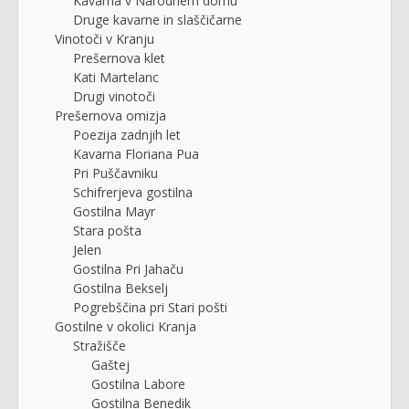
Kavarna v Narodnem domu
Druge kavarne in slaščičarne
Vinotoči v Kranju
Prešernova klet
Kati Martelanc
Drugi vinotoči
Prešernova omizja
Poezija zadnjih let
Kavarna Floriana Pua
Pri Puščavniku
Schifrerjeva gostilna
Gostilna Mayr
Stara pošta
Jelen
Gostilna Pri Jahaču
Gostilna Bekselj
Pogrebščina pri Stari pošti
Gostilne v okolici Kranja
Stražišče
Gaštej
Gostilna Labore
Gostilna Benedik