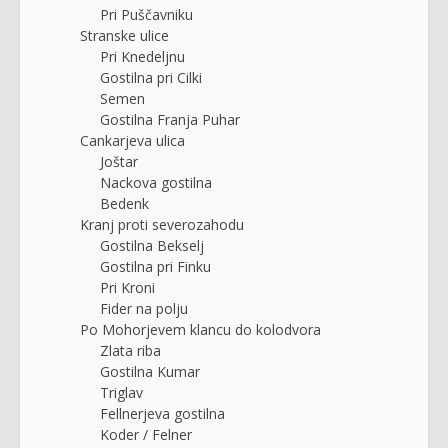
Pri Puščavniku
Stranske ulice
Pri Knedeljnu
Gostilna pri Cilki
Semen
Gostilna Franja Puhar
Cankarjeva ulica
Joštar
Nackova gostilna
Bedenk
Kranj proti severozahodu
Gostilna Bekselj
Gostilna pri Finku
Pri Kroni
Fider na polju
Po Mohorjevem klancu do kolodvora
Zlata riba
Gostilna Kumar
Triglav
Fellnerjeva gostilna
Koder / Felner