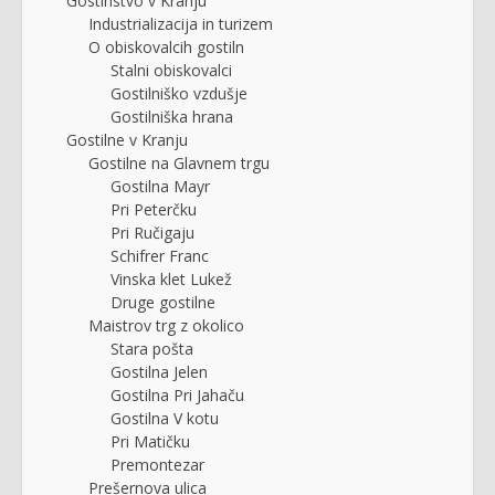
Gostinstvo v Kranju
Industrializacija in turizem
O obiskovalcih gostiln
Stalni obiskovalci
Gostilniško vzdušje
Gostilniška hrana
Gostilne v Kranju
Gostilne na Glavnem trgu
Gostilna Mayr
Pri Peterčku
Pri Ručigaju
Schifrer Franc
Vinska klet Lukež
Druge gostilne
Maistrov trg z okolico
Stara pošta
Gostilna Jelen
Gostilna Pri Jahaču
Gostilna V kotu
Pri Matičku
Premontezar
Prešernova ulica