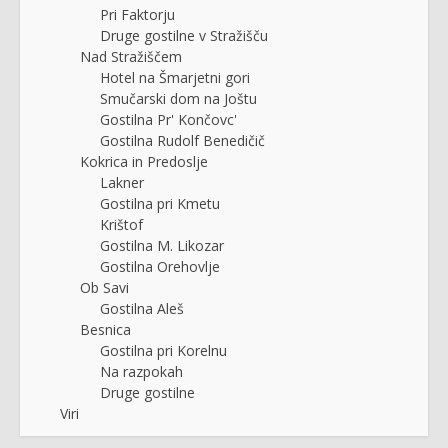
Pri Faktorju
Druge gostilne v Stražišču
Nad Stražiščem
Hotel na Šmarjetni gori
Smučarski dom na Joštu
Gostilna Pr' Končovc'
Gostilna Rudolf Benedičič
Kokrica in Predoslje
Lakner
Gostilna pri Kmetu
Krištof
Gostilna M. Likozar
Gostilna Orehovlje
Ob Savi
Gostilna Aleš
Besnica
Gostilna pri Korelnu
Na razpokah
Druge gostilne
Viri