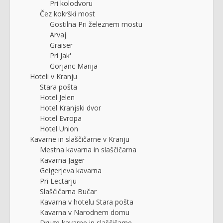
Pri kolodvoru
Čez kokrški most
Gostilna Pri železnem mostu
Arvaj
Graiser
Pri Jak'
Gorjanc Marija
Hoteli v Kranju
Stara pošta
Hotel Jelen
Hotel Kranjski dvor
Hotel Evropa
Hotel Union
Kavarne in slaščičarne v Kranju
Mestna kavarna in slaščičarna
Kavarna Jäger
Geigerjeva kavarna
Pri Lectarju
Slaščičarna Bučar
Kavarna v hotelu Stara pošta
Kavarna v Narodnem domu
Druge kavarne in slaščičarne