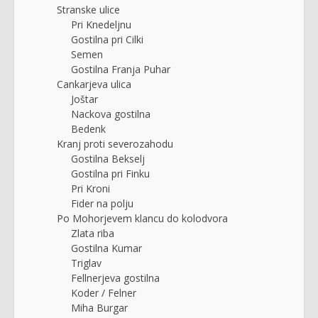
Stranske ulice
Pri Knedeljnu
Gostilna pri Cilki
Semen
Gostilna Franja Puhar
Cankarjeva ulica
Joštar
Nackova gostilna
Bedenk
Kranj proti severozahodu
Gostilna Bekselj
Gostilna pri Finku
Pri Kroni
Fider na polju
Po Mohorjevem klancu do kolodvora
Zlata riba
Gostilna Kumar
Triglav
Fellnerjeva gostilna
Koder / Felner
Miha Burgar