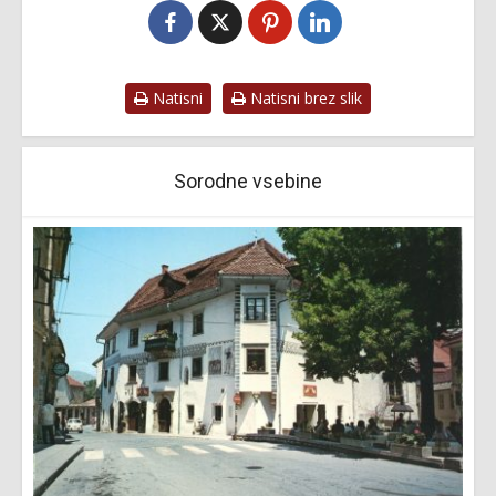
Natisni
Natisni brez slik
Sorodne vsebine