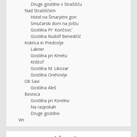
Druge gostilne v Stražišču
Nad Stražiščem
Hotel na Šmarjetni gori
Smučarski dom na Joštu
Gostilna Pr' Končovc'
Gostilna Rudolf Benedičič
Kokrica in Predoslje
Lakner
Gostilna pri Kmetu
Krištof
Gostilna M. Likozar
Gostilna Orehovlje
Ob Savi
Gostilna Aleš
Besnica
Gostilna pri Korelnu
Na razpokah
Druge gostilne
Viri