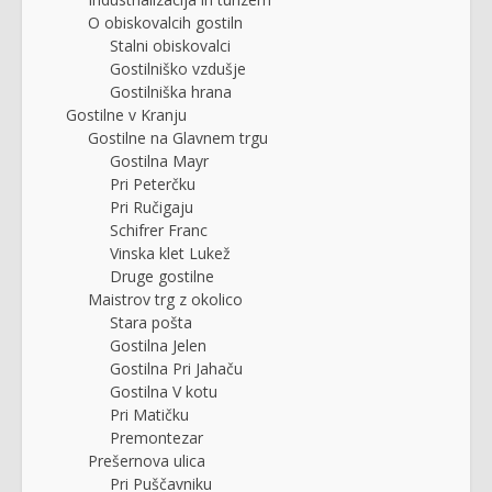
O obiskovalcih gostiln
Stalni obiskovalci
Gostilniško vzdušje
Gostilniška hrana
Gostilne v Kranju
Gostilne na Glavnem trgu
Gostilna Mayr
Pri Peterčku
Pri Ručigaju
Schifrer Franc
Vinska klet Lukež
Druge gostilne
Maistrov trg z okolico
Stara pošta
Gostilna Jelen
Gostilna Pri Jahaču
Gostilna V kotu
Pri Matičku
Premontezar
Prešernova ulica
Pri Puščavniku