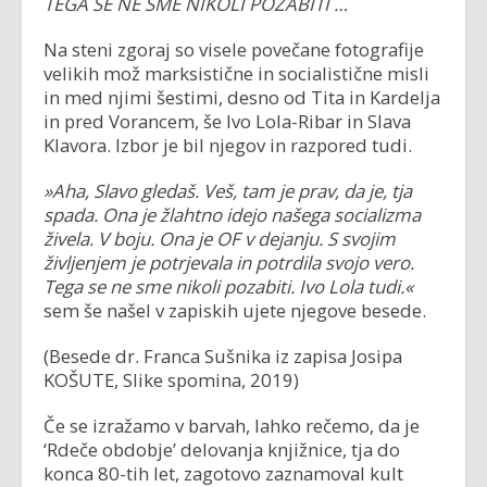
TEGA SE NE SME NIKOLI POZABITI …
Na steni zgoraj so visele povečane fotografije
velikih mož marksistične in socialistične misli
in med njimi šestimi, desno od Tita in Kardelja
in pred Vorancem, še Ivo Lola-Ribar in Slava
Klavora. Izbor je bil njegov in razpored tudi.
»Aha, Slavo gledaš. Veš, tam je prav, da je, tja
spada. Ona je žlahtno idejo našega socializma
živela. V boju. Ona je OF v dejanju. S svojim
življenjem je potrjevala in potrdila svojo vero.
Tega se ne sme nikoli pozabiti. Ivo Lola tudi.«
sem še našel v zapiskih ujete njegove besede.
(Besede dr. Franca Sušnika iz zapisa Josipa
KOŠUTE, Slike spomina, 2019)
Če se izražamo v barvah, lahko rečemo, da je
‘Rdeče obdobje’ delovanja knjižnice, tja do
konca 80-tih let, zagotovo zaznamoval kult