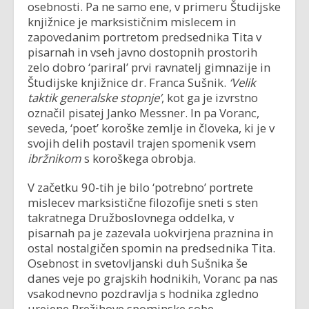
osebnosti. Pa ne samo ene, v primeru Študijske
knjižnice je marksističnim mislecem in
zapovedanim portretom predsednika Tita v
pisarnah in vseh javno dostopnih prostorih
zelo dobro ‘pariral’ prvi ravnatelj gimnazije in
Študijske knjižnice dr. Franca Sušnik.
‘Velik
taktik generalske stopnje’
, kot ga je izvrstno
označil pisatej Janko Messner. In pa Voranc,
seveda, ‘poet’ koroške zemlje in človeka, ki je v
svojih delih postavil trajen spomenik vsem
ibržnikom
s koroškega obrobja.
V začetku 90-tih je bilo ‘potrebno’ portrete
mislecev marksistične filozofije sneti s sten
takratnega Družboslovnega oddelka, v
pisarnah pa je zazevala uokvirjena praznina in
ostal nostalgičen spomin na predsednika Tita.
Osebnost in svetovljanski duh Sušnika še
danes veje po grajskih hodnikih, Voranc pa nas
vsakodnevno pozdravlja s hodnika zgledno
urejene Prežihove spominske sobe.