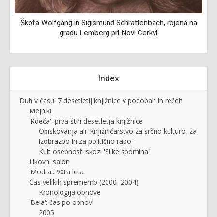
Škofa Wolfgang in Sigismund Schrattenbach, rojena na
gradu Lemberg pri Novi Cerkvi
Index
Duh v času: 7 desetletij knjižnice v podobah in rečeh
Mejniki
'Rdeča': prva štiri desetletja knjižnice
Obiskovanja ali 'Knjižničarstvo za srčno kulturo, za
izobrazbo in za politično rabo'
Kult osebnosti skozi 'Slike spomina'
Likovni salon
'Modra': 90ta leta
Čas velikih sprememb (2000–2004)
Kronologija obnove
'Bela': čas po obnovi
2005