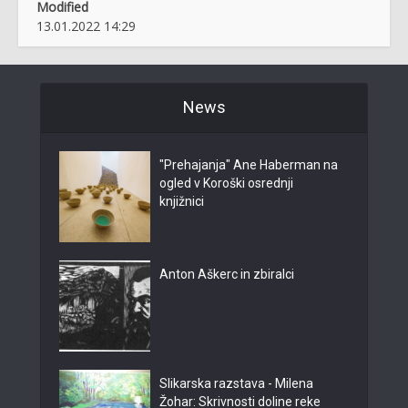
Modified
13.01.2022 14:29
News
"Prehajanja" Ane Haberman na
ogled v Koroški osrednji
knjižnici
Anton Aškerc in zbiralci
Slikarska razstava - Milena
Žohar: Skrivnosti doline reke