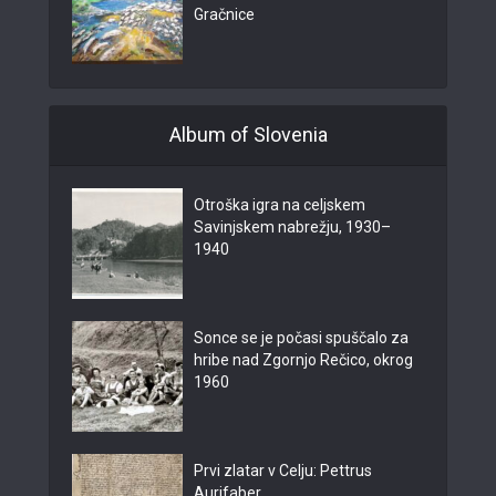
Gračnice
Album of Slovenia
Otroška igra na celjskem
Savinjskem nabrežju, 1930–
1940
Sonce se je počasi spuščalo za
hribe nad Zgornjo Rečico, okrog
1960
Prvi zlatar v Celju: Pettrus
Aurifaber