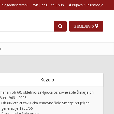
Prilagoditev strani
svn
|
eng
|
ita
|
hun
Prijava / Registracija
ZEMLJEVID
ri
Kazalo
manah ob 60. obletnici zaključka osnovne šole Šmarje pri
lšah 1963 - 2023
Ob 60-letnici zaključka osnovne šole Šmarje pri Jelšah
generacije 1955/56
Prav vesel v šolo grem …