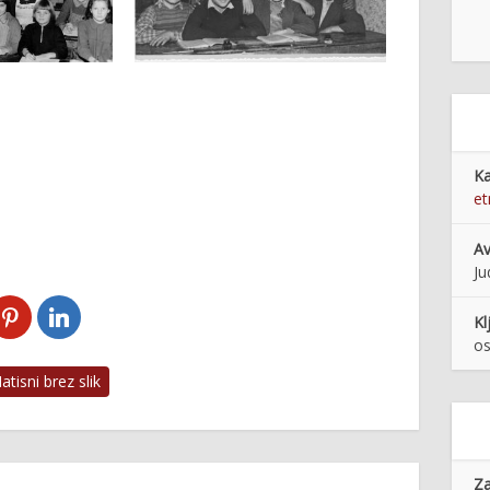
Ka
et
Av
Ju
Kl
os
tisni brez slik
Z