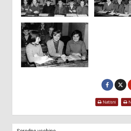
Natisni
Na
Sorodne vsebine