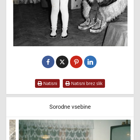
Natisni
Natisni brez slik
Sorodne vsebine