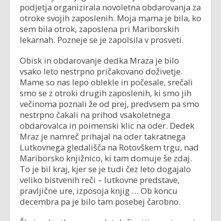
podjetja organizirala novoletna obdarovanja za
otroke svojih zaposlenih. Moja mama je bila, ko
sem bila otrok, zaposlena pri Mariborskih
lekarnah. Pozneje se je zapolsila v prosveti.
Obisk in obdarovanje dedka Mraza je bilo
vsako leto nestrpno pričakovano doživetje.
Mame so nas lepo oblekle in počesale, srečali
smo se z otroki drugih zaposlenih, ki smo jih
večinoma poznali že od prej, predvsem pa smo
nestrpno čakali na prihod vsakoletnega
obdarovalca in poimenski klic na oder. Dedek
Mraz je namreč prihajal na oder takratnega
Lutkovnega gledališča na Rotovškem trgu, nad
Mariborsko knjižnico, ki tam domuje še zdaj.
To je bil kraj, kjer se je tudi čez leto dogajalo
veliko bistvenih reči – lutkovne predstave,
pravljične ure, izposoja knjig … Ob koncu
decembra pa je bilo tam posebej čarobno.