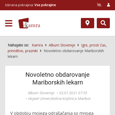
Izbrana pokrajina:
Vse pokrajine
Nahajate se:
Kamra
Album Slovenije
Igre, prosti čas,
prireditve, prazniki
Novoletno obdarovanje Mariborskih
lekarn
Novoletno obdarovanje
Mariborskih lekarn
Album Slovenije
02.01.2021 07:35
objavil
Univerzitetna knjižnica Maribor
V obdobju mojega odrašačanja so mnoga