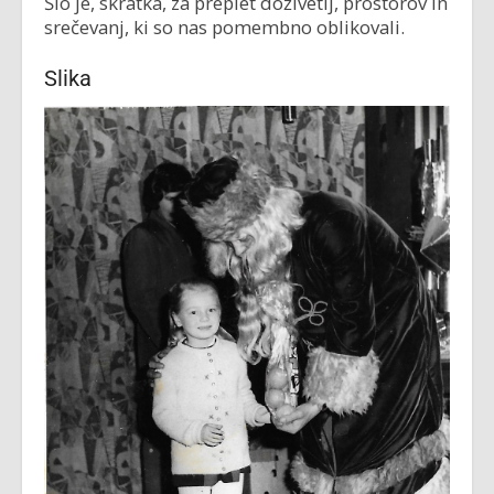
Šlo je, skratka, za preplet doživetij, prostorov in
srečevanj, ki so nas pomembno oblikovali.
Slika