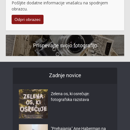
Pošljite dodatne informacije vnašalcu na spodnjem
obrazcu.
Odpri obrazec
Prispevajte svojo fotografijo
Zadnje novice
Zelena os, ki osrečuje:
fotografska razstava
"Prehajanja" Ane Haberman na