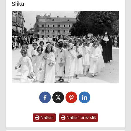
Slika
Natisni
Natisni brez slik