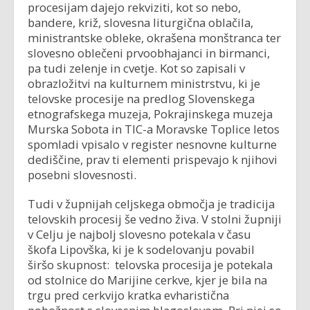
procesijam dajejo rekviziti, kot so nebo,
bandere, križ, slovesna liturgična oblačila,
ministrantske obleke, okrašena monštranca ter
slovesno oblečeni prvoobhajanci in birmanci,
pa tudi zelenje in cvetje. Kot so zapisali v
obrazložitvi na kulturnem ministrstvu, ki je
telovske procesije na predlog Slovenskega
etnografskega muzeja, Pokrajinskega muzeja
Murska Sobota in TIC-a Moravske Toplice letos
spomladi vpisalo v register nesnovne kulturne
dediščine, prav ti elementi prispevajo k njihovi
posebni slovesnosti.
Tudi v župnijah celjskega območja je tradicija
telovskih procesij še vedno živa. V stolni župniji
v Celju je najbolj slovesno potekala v času
škofa Lipovška, ki je k sodelovanju povabil
širšo skupnost: telovska procesija je potekala
od stolnice do Marijine cerkve, kjer je bila na
trgu pred cerkvijo kratka evharistična