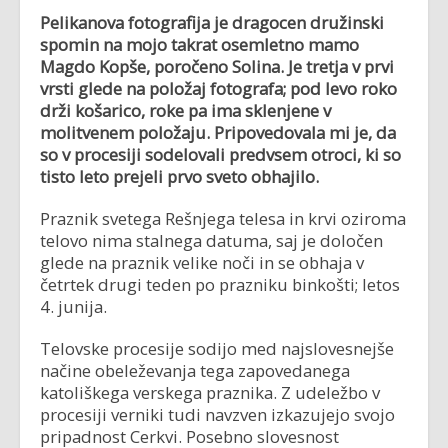
Pelikanova fotografija je dragocen družinski
spomin na mojo takrat osemletno mamo
Magdo Kopše, poročeno Solina. Je tretja v prvi
vrsti glede na položaj fotografa; pod levo roko
drži košarico, roke pa ima sklenjene v
molitvenem položaju. Pripovedovala mi je, da
so v procesiji sodelovali predvsem otroci, ki so
tisto leto prejeli prvo sveto obhajilo.
Praznik svetega Rešnjega telesa in krvi oziroma
telovo nima stalnega datuma, saj je določen
glede na praznik velike noči in se obhaja v
četrtek drugi teden po prazniku binkošti; letos
4. junija.
Telovske procesije sodijo med najslovesnejše
načine obeleževanja tega zapovedanega
katoliškega verskega praznika. Z udeležbo v
procesiji verniki tudi navzven izkazujejo svojo
pripadnost Cerkvi. Posebno slovesnost