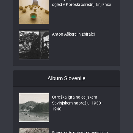
ogled v Koroški osrednji knjižnici
Anton Aškerc in zbiralci
Album Slovenije
Otroška igra na celjskem
Savinjskem nabrežju, 1930–
1940
Sonce se je počasi spuščalo za