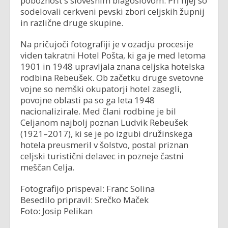
pobožnost s slovesnim blagoslovom. Pri njej so
sodelovali cerkveni pevski zbori celjskih župnij
in različne druge skupine.
Na pričujoči fotografiji je v ozadju procesije
viden takratni Hotel Pošta, ki ga je med letoma
1901 in 1948 upravljala znana celjska hotelska
rodbina Rebeušek. Ob začetku druge svetovne
vojne so nemški okupatorji hotel zasegli,
povojne oblasti pa so ga leta 1948
nacionalizirale. Med člani rodbine je bil
Celjanom najbolj poznan Ludvik Rebeušek
(1921–2017), ki se je po izgubi družinskega
hotela preusmeril v šolstvo, postal priznan
celjski turistični delavec in pozneje častni
meščan Celja.
Fotografijo prispeval: Franc Solina
Besedilo pripravil: Srečko Maček
Foto: Josip Pelikan