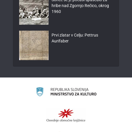
hribe nad Zgornjo Rečico, okrog
1960
Prvi zlatar v Celju: Pettrus
Aurifaber