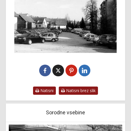
Natisni
Natisni brez slik
Sorodne vsebine