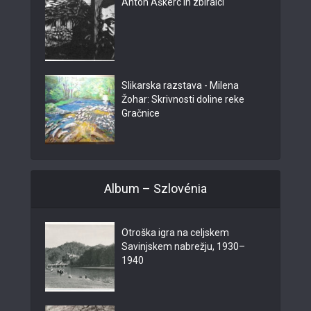
Anton Aškerc in zbiralci
Slikarska razstava - Milena
Žohar: Skrivnosti doline reke
Gračnice
Album – Szlovénia
Otroška igra na celjskem
Savinjskem nabrežju, 1930–
1940