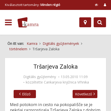
Kiválasztott tartomány:
Minden régió
Ön itt van:
Kamra
Digitális gyűjtemények
történelem
Tršarjeva Zaloka
Tršarjeva Zaloka
Digitális gyűjtemény
13.05.2010 11:09
közzétette
Cankarjeva knjižnica Vrhnika
Előző
Következő
Med potokom in cesto na pokopališče se je
nekdaj razprostirala Tršarjeva Zaloka z dobrim