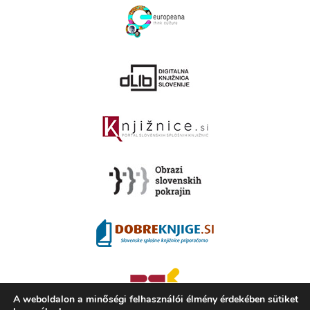
A weboldalon a minőségi felhasználói élmény érdekében sütiket