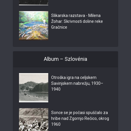
Slikarska razstava - Milena
Žohar: Skrivnosti doline reke
Gračnice
Album – Szlovénia
Otroška igra na celjskem
Savinjskem nabrežju, 1930–
1940
Sonce se je počasi spuščalo za
hribe nad Zgornjo Rečico, okrog
1960