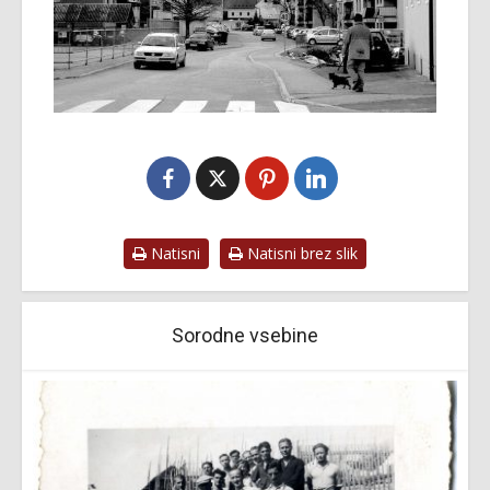
Natisni
Natisni brez slik
Sorodne vsebine