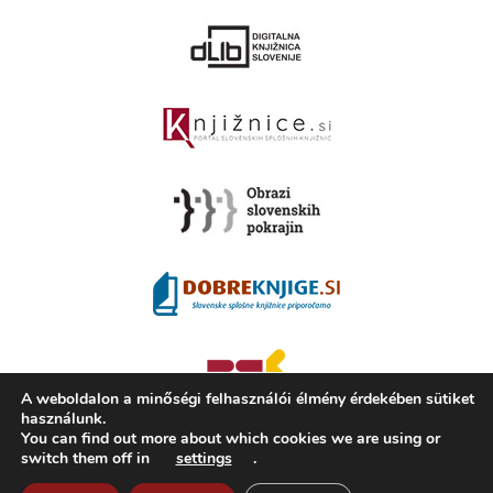
A weboldalon a minőségi felhasználói élmény érdekében sütiket
használunk.
You can find out more about which cookies we are using or
switch them off in
settings
.
2008 - 2026 ©
KAMRA
, Production: TrueCAD d.o.o.