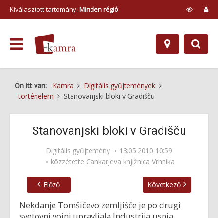
Kiválasztott tartomány:
Minden régió
Ön itt van:
Kamra
Digitális gyűjtemények
történelem
Stanovanjski bloki v Gradišču
Stanovanjski bloki v Gradišču
Digitális gyűjtemény
13.05.2010 10:59
közzétette
Cankarjeva knjižnica Vrhnika
Előző
Következő
Nekdanje Tomšičevo zemljišče je po drugi
svetovni vojni upravljala Industrija usnja