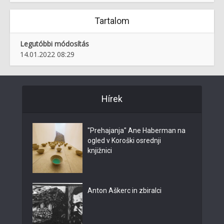
Tartalom
Legutóbbi módosítás
14.01.2022 08:29
Hírek
"Prehajanja" Ane Haberman na
ogled v Koroški osrednji
knjižnici
Anton Aškerc in zbiralci