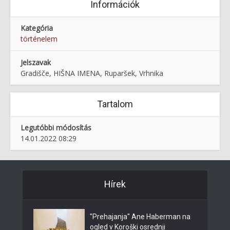
Információk
Kategória
történelem
Jelszavak
Gradišče, HIŠNA IMENA, Ruparšek, Vrhnika
Tartalom
Legutóbbi módosítás
14.01.2022 08:29
Hírek
"Prehajanja" Ane Haberman na
ogled v Koroški osrednji