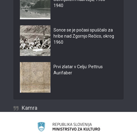
1940
Sonce se je počasi spuščalo za
hribe nad Zgornjo Rečico, okrog
1960
Prvi zlatar v Celju: Pettrus
Aurifaber
Kamra