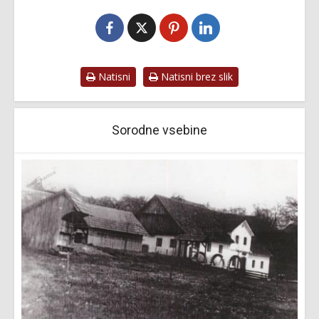
Natisni
Natisni brez slik
Sorodne vsebine