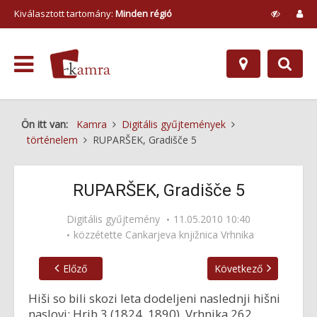
Kiválasztott tartomány:
Minden régió
Ön itt van:
Kamra
Digitális gyűjtemények
történelem
RUPARŠEK, Gradišče 5
RUPARŠEK, Gradišče 5
Digitális gyűjtemény
11.05.2010 10:40
közzétette
Cankarjeva knjižnica Vrhnika
Előző
Következő
Hiši so bili skozi leta dodeljeni naslednji hišni
naslovi: Hrib 3 (1824, 1890), Vrhnika 262