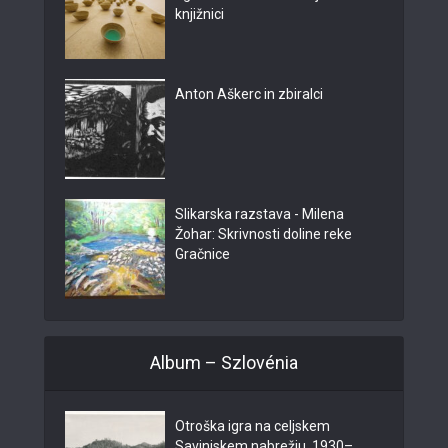
knjižnici
Anton Aškerc in zbiralci
Slikarska razstava - Milena
Žohar: Skrivnosti doline reke
Gračnice
Album – Szlovénia
Otroška igra na celjskem
Savinjskem nabrežju, 1930–