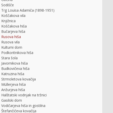
Sodišče
Trg Louisa Adamiča (1898-1951)
Koščakova vila
Knjižnica
Koščakova hiša
Bučarjeva hiša
Rusova hiša
Rusova vila
Kulturni dom
Podkoritnikova hiša
Stara šola
Javornikova hiša
Budkovičeva hiša
Katruzina hiša
Strmoletova kovačija
Müllerjeva hiša
Anžurjeva hiša
Halštatski vodnjak na tržnici
Gasilski dom
Vodičarjeva hiša in gostilna
Štefančičeva kovačija