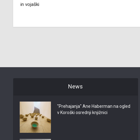
ški
News
"Prehajanja" Ane Haberman na ogled
v Koroški osrednji knjižnici