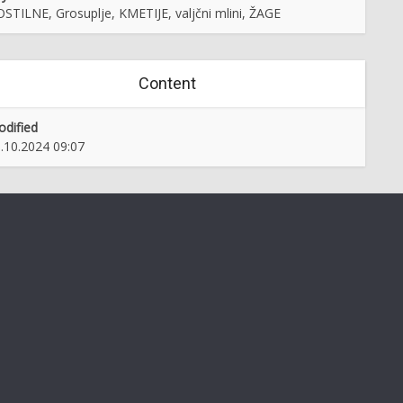
STILNE, Grosuplje, KMETIJE, valjčni mlini, ŽAGE
Content
dified
.10.2024 09:07