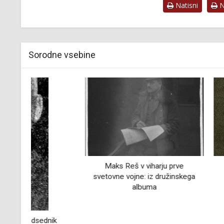
Natisni
Na
Sorodne vsebine
Maks Reš v viharju prve
Kralj Aleksand
svetovne vojne: iz družinskega
albuma
k