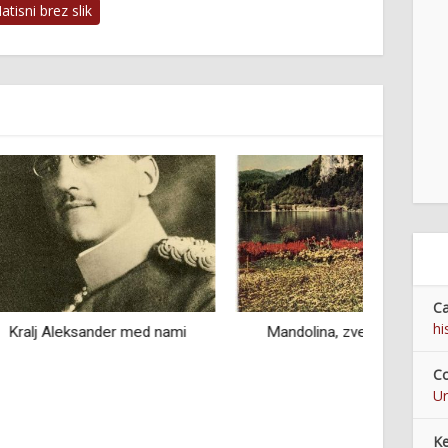
tisni brez slik
Ca
hi
er med nami
Mandolina, zvezde in Bled
Elizabe
med
Co
Ur
K