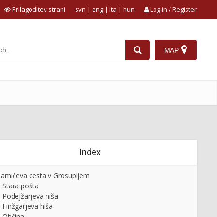
Prilagoditev strani
svn
|
eng
|
ita
|
hun
Log in / Register
MAP
Index
amičeva cesta v Grosupljem
Stara pošta
Podejžarjeva hiša
Finžgarjeva hiša
Občina