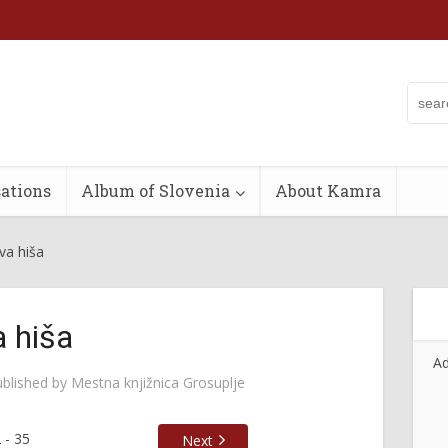
ations
Album of Slovenia
About Kamra
va hiša
 hiša
Ad
ublished by
Mestna knjižnica Grosuplje
2
-
35
Next