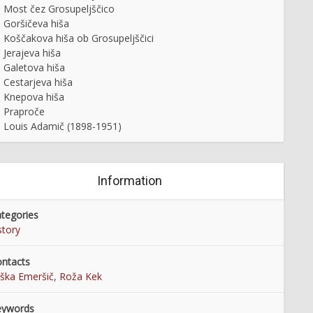
Most čez Grosupeljščico
Goršičeva hiša
Koščakova hiša ob Grosupeljščici
Jerajeva hiša
Galetova hiša
Cestarjeva hiša
Knepova hiša
Praproče
Louis Adamič (1898-1951)
Information
tegories
story
ta Obolenska - plemkinja
Vzdrževalne službe v Industriji
 knjižnimi policami
usnja Vrhnika
ntacts
ška Emeršič
,
Roža Kek
eywords