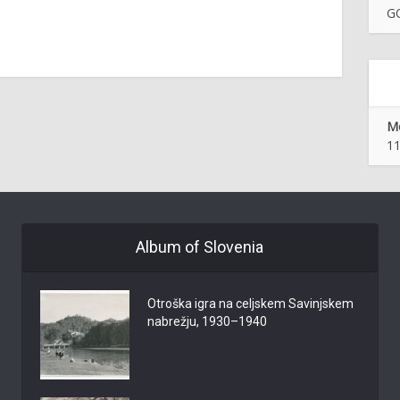
GO
Mo
11
Album of Slovenia
Otroška igra na celjskem Savinjskem
nabrežju, 1930–1940