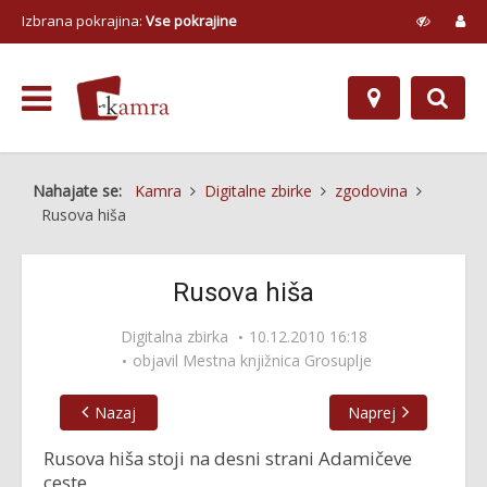
Izbrana pokrajina:
Vse pokrajine
Nahajate se:
Kamra
Digitalne zbirke
zgodovina
Rusova hiša
Rusova hiša
Digitalna zbirka
10.12.2010 16:18
objavil
Mestna knjižnica Grosuplje
Nazaj
Naprej
Rusova hiša stoji na desni strani Adamičeve
ceste.