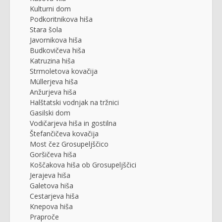
Kulturni dom
Podkoritnikova hiša
Stara šola
Javornikova hiša
Budkovičeva hiša
Katruzina hiša
Strmoletova kovačija
Müllerjeva hiša
Anžurjeva hiša
Halštatski vodnjak na tržnici
Gasilski dom
Vodičarjeva hiša in gostilna
Štefančičeva kovačija
Most čez Grosupeljščico
Goršičeva hiša
Koščakova hiša ob Grosupeljščici
Jerajeva hiša
Galetova hiša
Cestarjeva hiša
Knepova hiša
Praproče