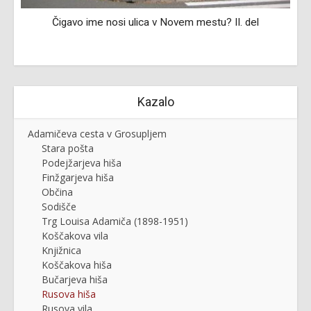
Čigavo ime nosi ulica v Novem mestu? II. del
Kazalo
Adamičeva cesta v Grosupljem
Stara pošta
Podejžarjeva hiša
Finžgarjeva hiša
Občina
Sodišče
Trg Louisa Adamiča (1898-1951)
Koščakova vila
Knjižnica
Koščakova hiša
Bučarjeva hiša
Rusova hiša
Rusova vila