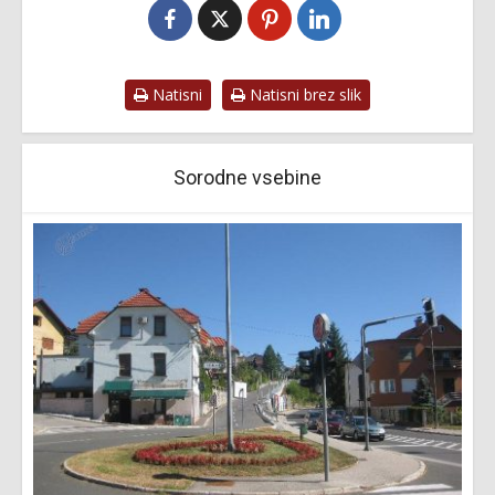
Natisni
Natisni brez slik
Sorodne vsebine