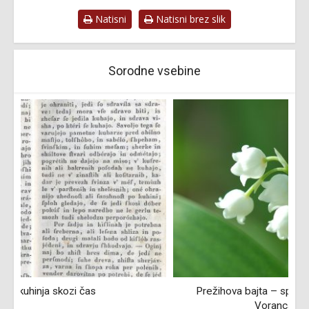
Natisni
Natisni brez slik
Sorodne vsebine
Prežihova bajta – spominski muzej Prežihovega
Voranca (1979–2019)