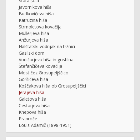
Stara šola
Javornikova hiša
Budkovičeva hiša
Katruzina hiša
Strmoletova kovačija
Müllerjeva hiša
Anžurjeva hiša
Halštatski vodnjak na tržnici
Gasilski dom
Vodičarjeva hiša in gostilna
Štefančičeva kovačija
Most čez Grosupeljščico
Goršičeva hiša
Koščakova hiša ob Grosupeljščici
Jerajeva hiša
Galetova hiša
Cestarjeva hiša
Knepova hiša
Praproče
Louis Adamič (1898-1951)