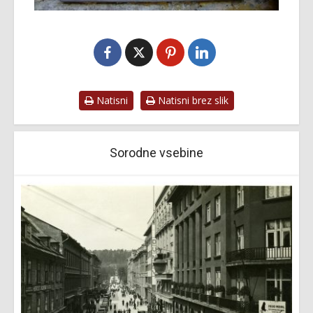
Natisni
Natisni brez slik
Sorodne vsebine