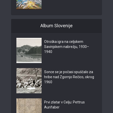
Album Slovenije
Otroška igra na celjskem
Savinjskem nabrežju, 1930–
1940
Sonce se je počasi spuščalo za
hribe nad Zgornjo Rečico, okrog
1960
Prvi zlatar v Celju: Pettrus
Aurifaber