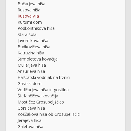
Bučarjeva hiša
Rusova hiša
Rusova vila
Kulturni dom
Podkoritnikova hiša
Stara šola
Javornikova hiša
Budkovičeva hiša
Katruzina hiša
Strmoletova kovačija
Müllerjeva hiša
Anžurjeva hiša
Halštatski vodnjak na tržnici
Gasilski dom
Vodičarjeva hiša in gostilna
Štefančičeva kovačija
Most čez Grosupeljščico
Goršičeva hiša
Koščakova hiša ob Grosupeljščici
Jerajeva hiša
Galetova hiša