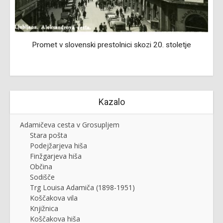
h
Promet v slovenski prestolnici skozi 20. stoletje
Kazalo
Adamičeva cesta v Grosupljem
Stara pošta
Podejžarjeva hiša
Finžgarjeva hiša
Občina
Sodišče
Trg Louisa Adamiča (1898-1951)
Koščakova vila
Knjižnica
Koščakova hiša