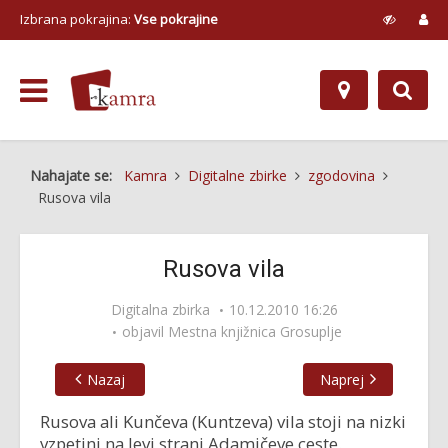
Izbrana pokrajina:
Vse pokrajine
Nahajate se:
Kamra
Digitalne zbirke
zgodovina
Rusova vila
Rusova vila
Digitalna zbirka
10.12.2010 16:26
objavil
Mestna knjižnica Grosuplje
Nazaj
Naprej
Rusova ali Kunčeva (Kuntzeva) vila stoji na nizki
vzpetini na levi strani Adamičeve ceste.