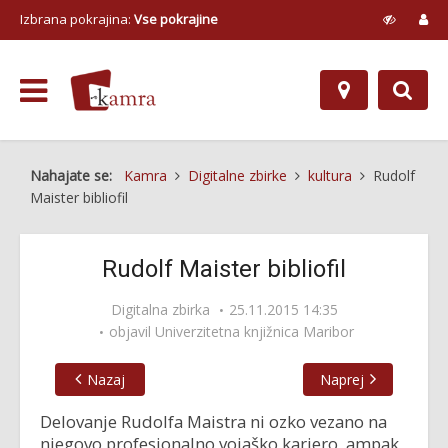
Izbrana pokrajina:
Vse pokrajine
Nahajate se:
Kamra
Digitalne zbirke
kultura
Rudolf
Maister bibliofil
Rudolf Maister bibliofil
Digitalna zbirka
25.11.2015 14:35
objavil
Univerzitetna knjižnica Maribor
Nazaj
Naprej
Delovanje Rudolfa Maistra ni ozko vezano na
njegovo profesionalno vojaško kariero, ampak