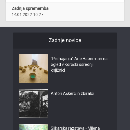
Zadnja sprememba
14.01.2022 10:27
Zadnje novice
"Prehajanja" Ane Haberman na
ogled v Koroški osrednji
knjižnici
Anton Aškerc in zbiralci
Slikarska razstava - Milena