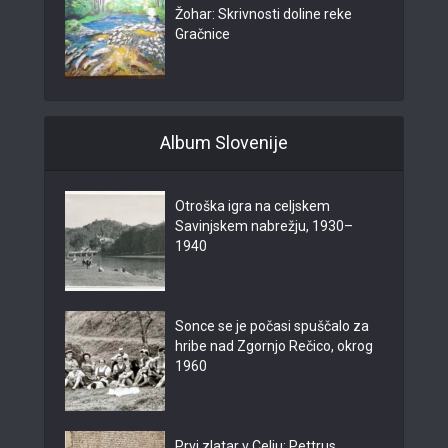
Žohar: Skrivnosti doline reke
Gračnice
Album Slovenije
Otroška igra na celjskem
Savinjskem nabrežju, 1930–
1940
Sonce se je počasi spuščalo za
hribe nad Zgornjo Rečico, okrog
1960
Prvi zlatar v Celju: Pettrus