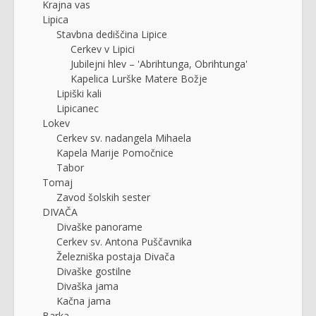
Krajna vas
Lipica
Stavbna dediščina Lipice
Cerkev v Lipici
Jubilejni hlev – 'Abrihtunga, Obrihtunga'
Kapelica Lurške Matere Božje
Lipiški kali
Lipicanec
Lokev
Cerkev sv. nadangela Mihaela
Kapela Marije Pomočnice
Tabor
Tomaj
Zavod šolskih sester
DIVAČA
Divaške panorame
Cerkev sv. Antona Puščavnika
Železniška postaja Divača
Divaške gostilne
Divaška jama
Kačna jama
Barka