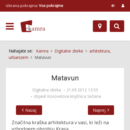
Izbrana pokrajina:
Vse pokrajine
Nahajate se:
Kamra
Digitalne zbirke
arhitektura,
urbanizem
Matavun
Matavun
Digitalna zbirka
21.09.2012 13:55
objavil
Kosovelova knjižnica Sežana
Nazaj
Naprej
Značilna kraška arhitektura v vasi, ki leži na
vzhodnem obrobju Krasa