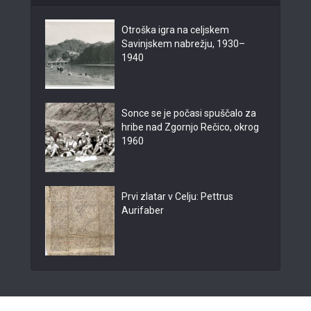
Otroška igra na celjskem
Savinjskem nabrežju, 1930–
1940
Sonce se je počasi spuščalo za
hribe nad Zgornjo Rečico, okrog
1960
Prvi zlatar v Celju: Pettrus
Aurifaber