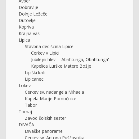
Avber
Dobravlje
Dolnje Ležeče
Dutovlje
Kopriva
Krajna vas
Lipica
Stavbna dediščina Lipice
Cerkev v Lipici
Jubilejni hlev – 'Abrihtunga, Obrihtunga'
Kapelica Lurške Matere Božje
Lipiški kali
Lipicanec
Lokev
Cerkev sv. nadangela Mihaela
Kapela Marije Pomočnice
Tabor
Tomaj
Zavod šolskih sester
DIVAČA
Divaške panorame
Cerkev sv. Antona Puščavnika