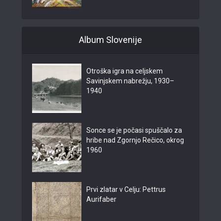
Album Slovenije
Otroška igra na celjskem
Savinjskem nabrežju, 1930–
1940
Sonce se je počasi spuščalo za
hribe nad Zgornjo Rečico, okrog
1960
Prvi zlatar v Celju: Pettrus
Aurifaber