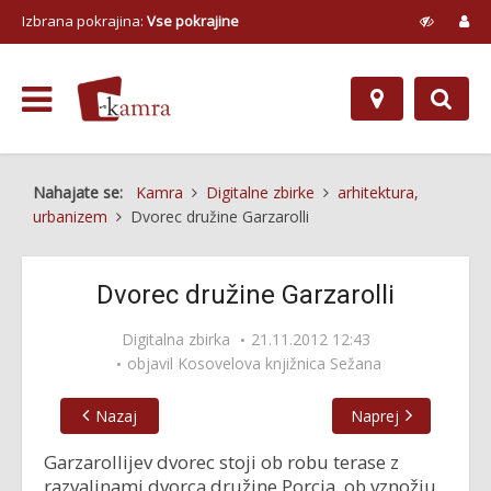
Izbrana pokrajina:
Vse pokrajine
Nahajate se:
Kamra
Digitalne zbirke
arhitektura,
urbanizem
Dvorec družine Garzarolli
Dvorec družine Garzarolli
Digitalna zbirka
21.11.2012 12:43
objavil
Kosovelova knjižnica Sežana
Nazaj
Naprej
Garzarollijev dvorec stoji ob robu terase z
razvalinami dvorca družine Porcia, ob vznožju