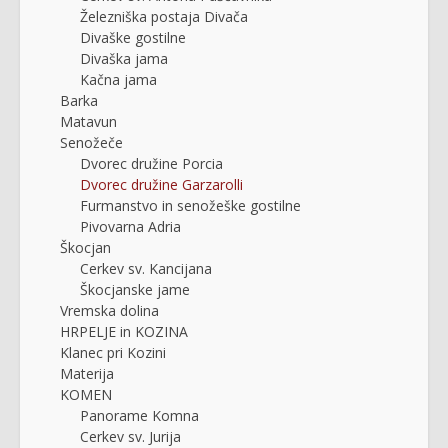
Železniška postaja Divača
Divaške gostilne
Divaška jama
Kačna jama
Barka
Matavun
Senožeče
Dvorec družine Porcia
Dvorec družine Garzarolli
Furmanstvo in senožeške gostilne
Pivovarna Adria
Škocjan
Cerkev sv. Kancijana
Škocjanske jame
Vremska dolina
HRPELJE in KOZINA
Klanec pri Kozini
Materija
KOMEN
Panorame Komna
Cerkev sv. Jurija