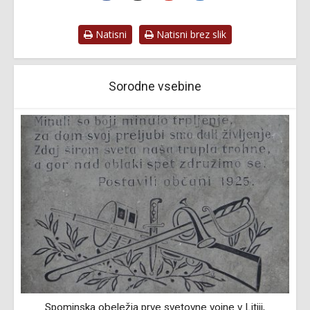
Natisni
Natisni brez slik
Sorodne vsebine
Spominska obeležja prve svetovne vojne v Litiji,
Z