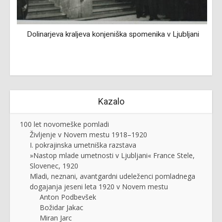
Dolinarjeva kraljeva konjeniška spomenika v Ljubljani
R
Kazalo
100 let novomeške pomladi
Življenje v Novem mestu 1918–1920
I. pokrajinska umetniška razstava
»Nastop mlade umetnosti v Ljubljani« France Stele,
Slovenec, 1920
Mladi, neznani, avantgardni udeleženci pomladnega
dogajanja jeseni leta 1920 v Novem mestu
Anton Podbevšek
Božidar Jakac
Miran Jarc