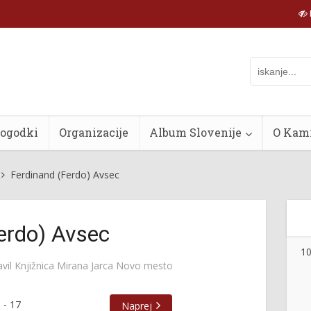
dogodki
Organizacije
Album Slovenije
O Kam
Ferdinand (Ferdo) Avsec
erdo) Avsec
10
avil
Knjižnica Mirana Jarca Novo mesto
5
-
17
Naprej