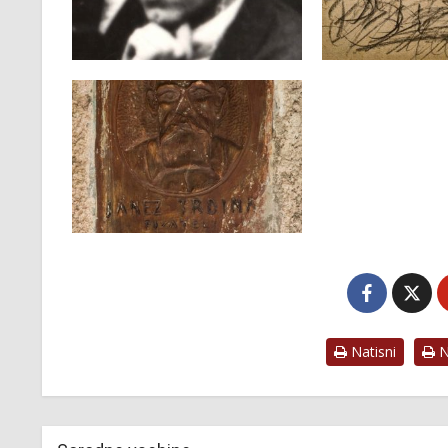
Natisni
Na