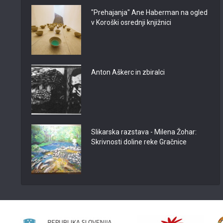
"Prehajanja" Ane Haberman na ogled
v Koroški osrednji knjižnici
Anton Aškerc in zbiralci
Slikarska razstava - Milena Žohar:
Skrivnosti doline reke Gračnice