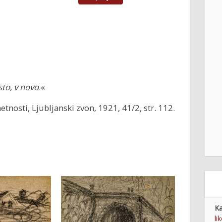
isto, v novo
.«
nosti, Ljubljanski zvon, 1921, 41/2, str. 112.
Ka
li