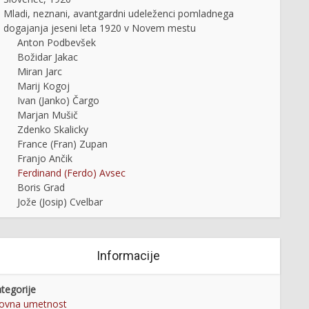
Mladi, neznani, avantgardni udeleženci pomladnega
dogajanja jeseni leta 1920 v Novem mestu
Anton Podbevšek
Božidar Jakac
Miran Jarc
Marij Kogoj
Ivan (Janko) Čargo
Marjan Mušič
Zdenko Skalicky
France (Fran) Zupan
Franjo Ančik
Ferdinand (Ferdo) Avsec
Boris Grad
Jože (Josip) Cvelbar
Informacije
tegorije
kovna umetnost