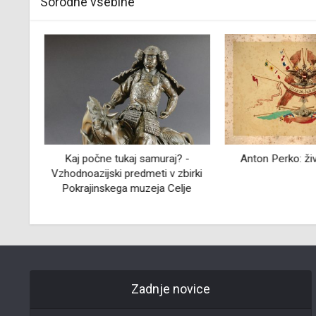
Sorodne vsebine
lne
Kaj počne tukaj samuraj? -
Anton Perko: živ
arja
Vzhodnoazijski predmeti v zbirki
Pokrajinskega muzeja Celje
Zadnje novice