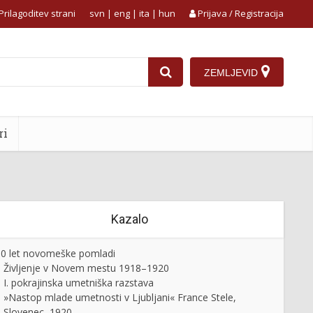
Prilagoditev strani
svn
|
eng
|
ita
|
hun
Prijava / Registracija
ZEMLJEVID
ri
Kazalo
0 let novomeške pomladi
Življenje v Novem mestu 1918–1920
I. pokrajinska umetniška razstava
»Nastop mlade umetnosti v Ljubljani« France Stele,
Slovenec, 1920