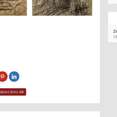
Z
13
tisni brez slik