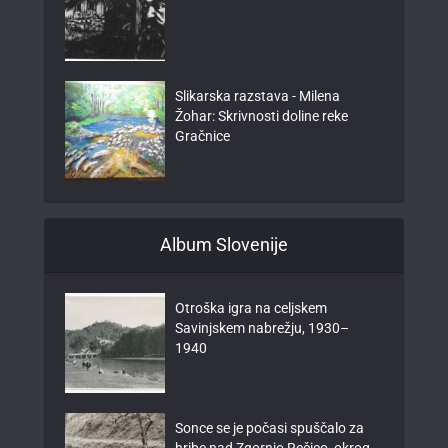
Slikarska razstava - Milena
Žohar: Skrivnosti doline reke
Gračnice
Album Slovenije
Otroška igra na celjskem
Savinjskem nabrežju, 1930–
1940
Sonce se je počasi spuščalo za
hribe nad Zgornjo Rečico, okrog