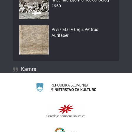
1960
Prvi zlatar v Celju: Pettrus
Aurifaber
Kamra