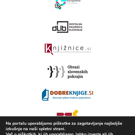
Na portalu uporabljamo piškotke za zagotavljanje najboljše
izkušnje na naši spletni strani.
Več o piškotkih, ki jih uporabljamo, lahko izveste ali jih