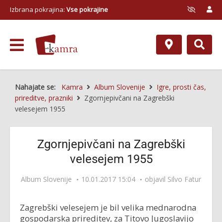
Izbrana pokrajina:
Vse pokrajine
Nahajate se:
Kamra
Album Slovenije
Igre, prosti čas,
prireditve, prazniki
Zgornjepivčani na Zagrebški
velesejem 1955
Zgornjepivčani na Zagrebški
velesejem 1955
Album Slovenije
10.01.2017 15:04
objavil
Silvo Fatur
Zagrebški velesejem je bil velika mednarodna
gospodarska prireditev, za Titovo Jugoslavijo