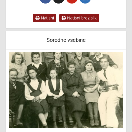
Natisni
Natisni brez slik
Sorodne vsebine