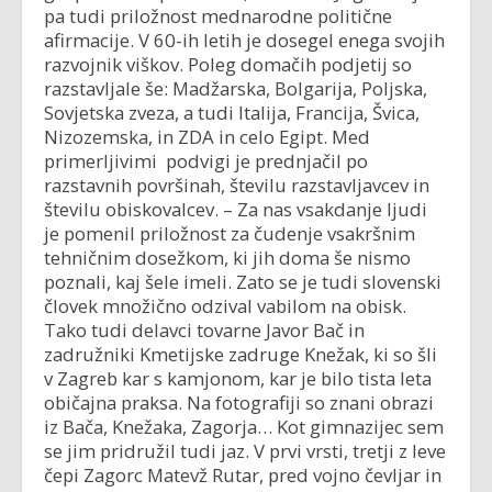
pa tudi priložnost mednarodne politične
afirmacije. V 60-ih letih je dosegel enega svojih
razvojnik viškov. Poleg domačih podjetij so
razstavljale še: Madžarska, Bolgarija, Poljska,
Sovjetska zveza, a tudi Italija, Francija, Švica,
Nizozemska, in ZDA in celo Egipt. Med
primerljivimi podvigi je prednjačil po
razstavnih površinah, številu razstavljavcev in
številu obiskovalcev. – Za nas vsakdanje ljudi
je pomenil priložnost za čudenje vsakršnim
tehničnim dosežkom, ki jih doma še nismo
poznali, kaj šele imeli. Zato se je tudi slovenski
človek množično odzival vabilom na obisk.
Tako tudi delavci tovarne Javor Bač in
zadružniki Kmetijske zadruge Knežak, ki so šli
v Zagreb kar s kamjonom, kar je bilo tista leta
običajna praksa. Na fotografiji so znani obrazi
iz Bača, Knežaka, Zagorja… Kot gimnazijec sem
se jim pridružil tudi jaz. V prvi vrsti, tretji z leve
čepi Zagorc Matevž Rutar, pred vojno čevljar in