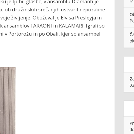
oki) je ljubil glasbo; v ansamblu Diamanti je
Ma
 je ob družinskih srečanjih ustvaril nepozabne
Ob
oje življenje. Oboževal je Elvisa Presleyja in
Po
ik ansamblov FARAONI in KALAMARI. Igrali so
ni v Portorožu in po Obali, kjer so ansambel
Ča
ok
Z
03
Pr
do