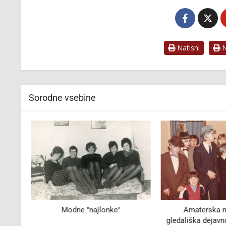
Natisni
Na
Sorodne vsebine
1937
Modne "najlonke"
Amaterska m
gledališka dejavno