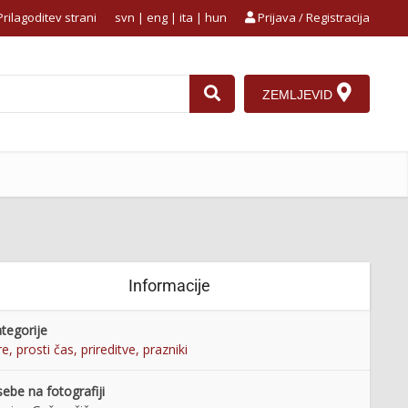
rilagoditev strani
svn
|
eng
|
ita
|
hun
Prijava / Registracija
ZEMLJEVID
Informacije
tegorije
re, prosti čas, prireditve, prazniki
ebe na fotografiji