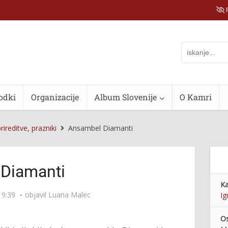
P
odki
Organizacije
Album Slovenije
O Kamri
prireditve, prazniki
Ansambel Diamanti
Diamanti
Ka
19:39
objavil
Luana Malec
Ig
Os