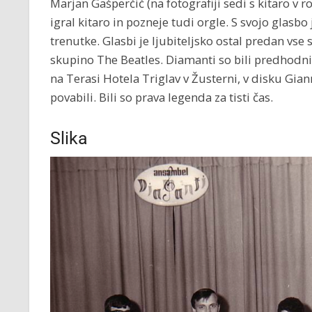
Marjan Gašperčič (na fotografiji sedi s kitaro v r
igral kitaro in pozneje tudi orgle. S svojo glasbo
trenutke. Glasbi je ljubiteljsko ostal predan vse sv
skupino The Beatles. Diamanti so bili predhodn
na Terasi Hotela Triglav v Žusterni, v disku Gian
povabili. Bili so prava legenda za tisti čas.
Slika