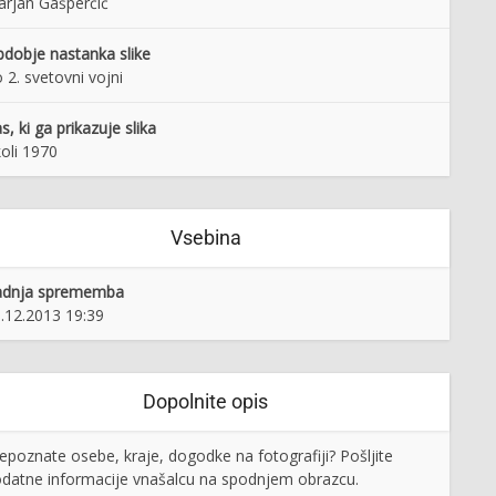
rjan Gašperčič
dobje nastanka slike
 2. svetovni vojni
s, ki ga prikazuje slika
oli 1970
Vsebina
adnja sprememba
.12.2013 19:39
Dopolnite opis
epoznate osebe, kraje, dogodke na fotografiji? Pošljite
datne informacije vnašalcu na spodnjem obrazcu.