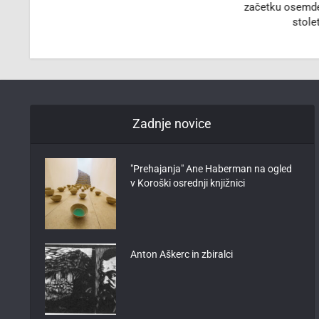
začetku osemdes
stole
Zadnje novice
"Prehajanja" Ane Haberman na ogled
v Koroški osrednji knjižnici
Anton Aškerc in zbiralci