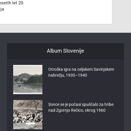
etih let 20.
tja
Album Slovenije
Otroška igra na celjskem Savinjskem
nabrežju, 1930–1940
Sonce se je počasi spuščalo za hribe
nad Zgornjo Rečico, okrog 1960