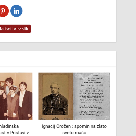
tisni brez slik
ladinska
Ignacij Orožen : spomin na zlato
st v Pristavi v
sveto mašo