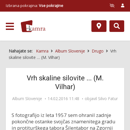
Izbrana pokrajina:
Vse pokrajine
Nahajate se:
Kamra
Album Slovenije
Drugo
Vrh
skaline silovite … (M. Vilhar)
Vrh skaline silovite ... (M.
Vilhar)
Album Slovenije
14.02.2016 11:48
objavil
Silvo Fatur
S fotografijo iz leta 1957 sem ohranil zadnje
pokončne ostanke svojčas znamenitega gradu
in protiturškega tabora Šilentabor na Zgornji