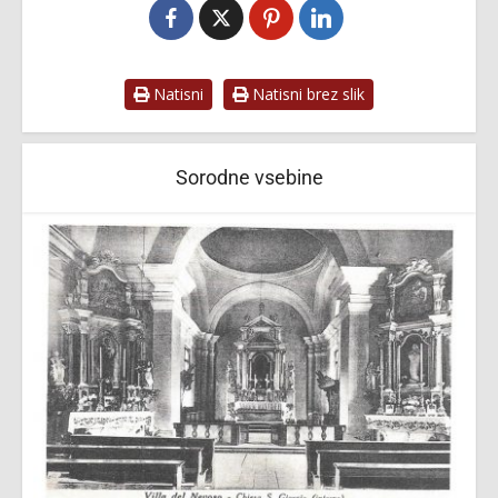
Natisni
Natisni brez slik
Sorodne vsebine