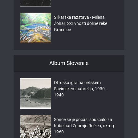
Slikarska razstava - Milena
Žohar: Skrivnosti doline reke
Gračnice
Album Slovenije
Otroška igra na celjskem
Savinjskem nabrežju, 1930–
1940
Sonce se je počasi spuščalo za
hribe nad Zgornjo Rečico, okrog
1960