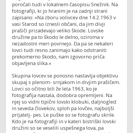
poročali tudi v lokalnem časopisu Snežnik. Na
fotografiji, ki jo hranim je na zadnji strani
zapisano: »Na zboru volivcev dne 14.2.1963 v
vasi Starod so iznesli občani, da jim divji
prašiči prizadevajo veliko škode. Lovske
družine pa to škodo le delno, oziroma v
nezadostni meri povrnejo. Da pa se nekateri
lovci tudi resno zanimajo kako odstraniti
prekomerno škodo, nam zgovorno priča
objavljena slika.«
Skupina lovcev se ponosno nastavlja objektivu
skupaj s plenom- srnjakom in divjim prašičem.
Lovci so očitno bili že leta 1963, ko je
fotografija nastala, dodobra opremljeni. Na
njej so vidni tipični lovski klobuki, daljnogled
in seveda človekov, sploh pa lovčev, najboljši
prijatelj- pes. Le puške so se fotografu skrile.
Kdo je na fotografiji in v kateri bistriški lovski
družini so se veselili uspešnega lova, pa