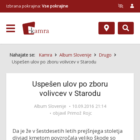
Izbrana pokrajina:
Vse pokrajine
Nahajate se:
Kamra
Album Slovenije
Drugo
Uspešen ulov po zboru volivcev v Starodu
Uspešen ulov po zboru
volivcev v Starodu
Album Slovenije
10.09.2016 21:14
objavil
Primož Rojc
Da je že v šestdesetih letih prejšnjega stoletja
divjad kmetom povzročala veliko škode so