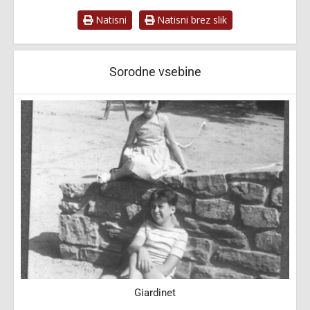
Natisni
Natisni brez slik
Sorodne vsebine
3
Giardinet