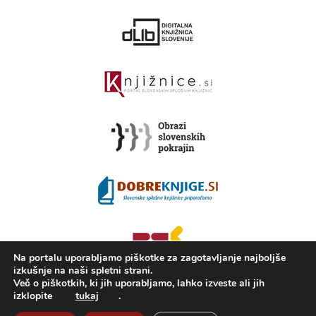
Na portalu uporabljamo piškotke za zagotavljanje najboljše
izkušnje na naši spletni strani.
Več o piškotkih, ki jih uporabljamo, lahko izveste ali jih
izklopite
tukaj
.
2008 - 2026 ©
Portal KAMRA
, Izdelava: TrueCAD d.o.o.