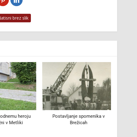
tisni brez slik
odnemu heroju
Postavljanje spomenika v
Oskrbov
 v Metliki
Brežicah
n