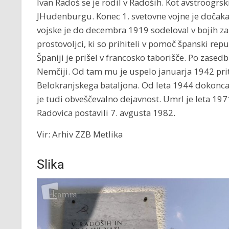
Ivan Radoš se je rodil v Radoših. Kot avstroogrsk
JHudenburgu. Konec 1. svetovne vojne je dočakal 
vojske je do decembra 1919 sodeloval v bojih za
prostovoljci, ki so prihiteli v pomoč španski rep
Španiji je prišel v francosko taborišče. Po zasedb
Nemčiji. Od tam mu je uspelo januarja 1942 prit
Belokranjskega bataljona. Od leta 1944 dokonca 
je tudi obveščevalno dejavnost. Umrl je leta 19
Radovica postavili 7. avgusta 1982.
Vir: Arhiv ZZB Metlika
Slika