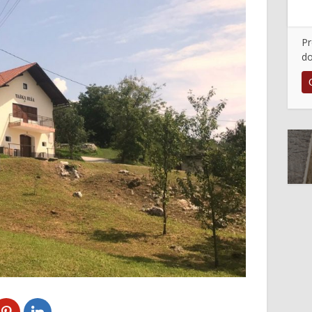
Pr
do