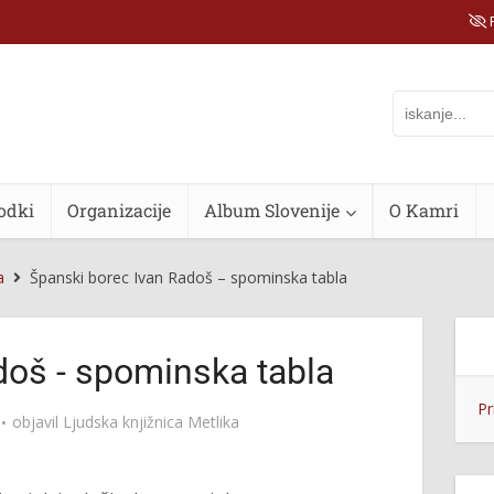
P
odki
Organizacije
Album Slovenije
O Kamri
a
Španski borec Ivan Radoš – spominska tabla
doš - spominska tabla
Pr
objavil
Ljudska knjižnica Metlika