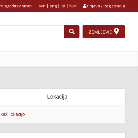
rilagoditev strani
svn
|
eng
|
ita
|
hun
Prijava / Registracija
ZEMLJEVID
Lokacija
ikaži lokacijo