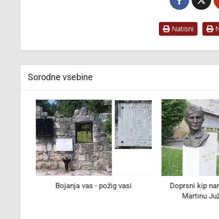
Natisni
Na
Sorodne vsebine
irska
Bojanja vas - požig vasi
Doprsni kip nar
Martinu Južni