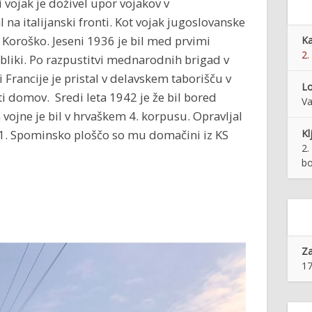
i vojak je doživel upor vojakov v
na italijanski fronti. Kot vojak jugoslovanske
 Koroško. Jeseni 1936 je bil med prvimi
Ka
2.
ubliki. Po razpustitvi mednarodnih brigad v
i Francije je pristal v delavskem taborišču v
Lo
i domov. Sredi leta 1942 je že bil bored
Va
vojne je bil v hrvaškem 4. korpusu. Opravljal
71. Spominsko ploščo so mu domačini iz KS
Kl
2.
bo
Z
17