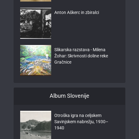
Anton Aškerc in zbiralci
Slikarska razstava - Milena
Žohar: Skrivnosti doline reke
Gračnice
Album Slovenije
Otroška igra na celjskem
Savinjskem nabrežju, 1930–
1940