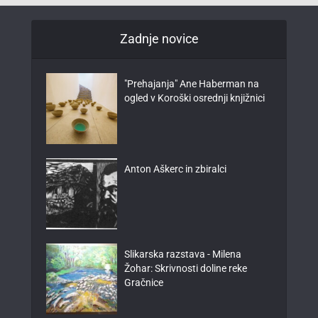
Zadnje novice
"Prehajanja" Ane Haberman na
ogled v Koroški osrednji knjižnici
Anton Aškerc in zbiralci
Slikarska razstava - Milena
Žohar: Skrivnosti doline reke
Gračnice