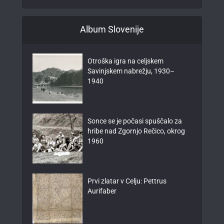
Album Slovenije
Otroška igra na celjskem
Savinjskem nabrežju, 1930–
1940
Sonce se je počasi spuščalo za
hribe nad Zgornjo Rečico, okrog
1960
Prvi zlatar v Celju: Pettrus
Aurifaber