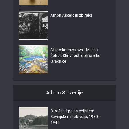
Anton Aškerc in zbiralci
Slikarska razstava - Milena
Žohar: Skrivnosti doline reke
Gračnice
Album Slovenije
Otroška igra na celjskem
Savinjskem nabrežju, 1930–
1940