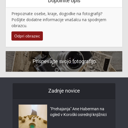
Dopolnite opis
Prepoznate osebe, kraje, dogodke na fotografiji?
Pošljite dodatne informacije vnašalcu na spodnjem
obrazcu.
Odpri obrazec
Prispevajte svojo fotografijo
Zadnje novice
"Prehajanja" Ane Haberman na
ogled v Koroški osrednji knjižnici