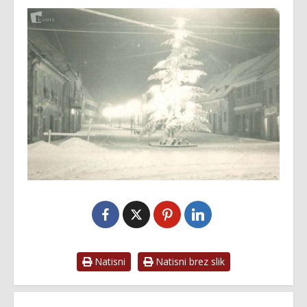
Natisni
Natisni brez slik