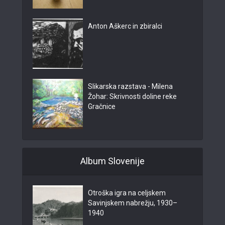
Anton Aškerc in zbiralci
Slikarska razstava - Milena
Žohar: Skrivnosti doline reke
Gračnice
Album Slovenije
Otroška igra na celjskem
Savinjskem nabrežju, 1930–
1940