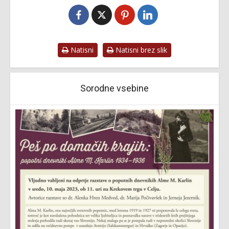
Natisni
Natisni brez slik
Sorodne vsebine