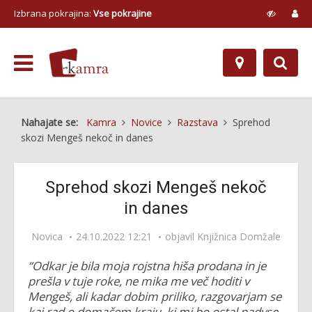
Izbrana pokrajina:
Vse pokrajine
Nahajate se:
Kamra
Novice
Razstava
Sprehod
skozi Mengeš nekoč in danes
Sprehod skozi Mengeš nekoč
in danes
Novica
24.10.2022 12:21
objavil
Knjižnica Domžale
“Odkar je bila moja rojstna hiša prodana in je
prešla v tuje roke, ne mika me več hoditi v
Mengeš, ali kadar dobim priliko, razgovarjam se
kaj rad o domačem kraju, ki mi bo ostal nadvse