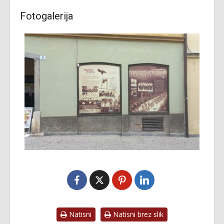
Fotogalerija
Natisni
Natisni brez slik