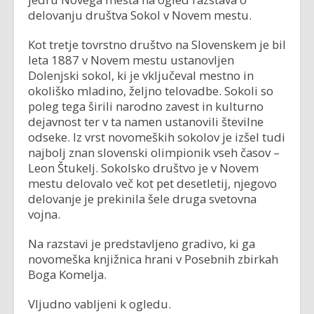
delovanju društva Sokol v Novem mestu.
Kot tretje tovrstno društvo na Slovenskem je bil
leta 1887 v Novem mestu ustanovljen
Dolenjski sokol, ki je vključeval mestno in
okoliško mladino, željno telovadbe. Sokoli so
poleg tega širili narodno zavest in kulturno
dejavnost ter v ta namen ustanovili številne
odseke. Iz vrst novomeških sokolov je izšel tudi
najbolj znan slovenski olimpionik vseh časov –
Leon Štukelj. Sokolsko društvo je v Novem
mestu delovalo več kot pet desetletij, njegovo
delovanje je prekinila šele druga svetovna
vojna.
Na razstavi je predstavljeno gradivo, ki ga
novomeška knjižnica hrani v Posebnih zbirkah
Boga Komelja.
Vljudno vabljeni k ogledu.