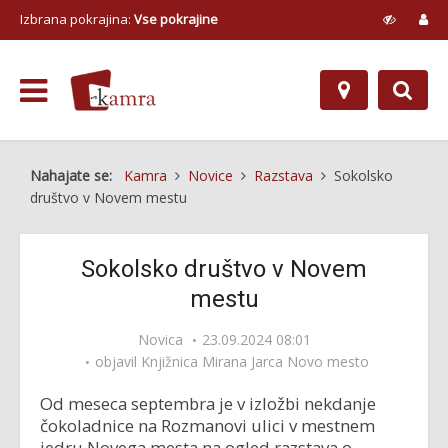
Izbrana pokrajina:
Vse pokrajine
Nahajate se:
Kamra
Novice
Razstava
Sokolsko
društvo v Novem mestu
Sokolsko društvo v Novem
mestu
Novica
23.09.2024 08:01
objavil
Knjižnica Mirana Jarca Novo mesto
Od meseca septembra je v izložbi nekdanje
čokoladnice na Rozmanovi ulici v mestnem
jedru Novega mesta na ogled razstava o