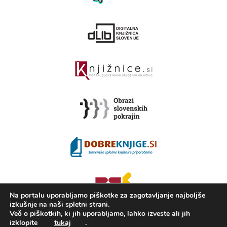
Na portalu uporabljamo piškotke za zagotavljanje najboljše
izkušnje na naši spletni strani.
Več o piškotkih, ki jih uporabljamo, lahko izveste ali jih
izklopite
tukaj
.
2008 - 2026 ©
Portal KAMRA
, Izdelava: TrueCAD d.o.o.