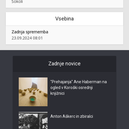
Sokoli
Vsebina
Zadnja sprememba
23.09.2024 08:01
Zadnje novice
"Prehajanja" Ane Haberman na
ogled v Koroški osrednji
knjižnici
Anton Aškerc in zbiralci