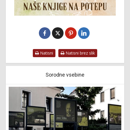
Natisni
Natisni brez slik
Sorodne vsebine