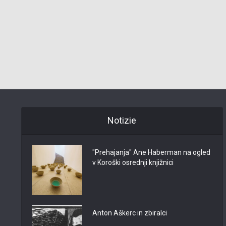
Notizie
"Prehajanja" Ane Haberman na ogled
v Koroški osrednji knjižnici
Anton Aškerc in zbiralci