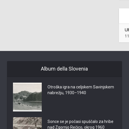
Ul
11
Album della Slovenia
Otroška igra na celjskem Savinjskem
nabrežju, 1930–1940
Sonce se je počasi spuščalo za hribe
nad Zgornjo Rečico, okrog 1960