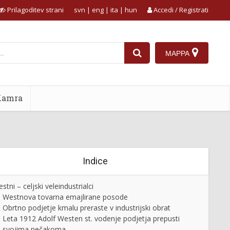
Prilagoditev strani
svn
|
eng
|
ita
|
hun
Accedi / Registrati
MAPPA
Kamra
Indice
stni – celjski veleindustrialci
Westnova tovarna emajlirane posode
Obrtno podjetje kmalu preraste v industrijski obrat
Leta 1912 Adolf Westen st. vodenje podjetja prepusti
svojima nečakoma