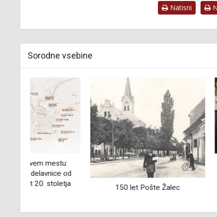
Natisni
Na
Sorodne vsebine
u:
Spomini na delo 
e od
tovarni ko
etja
150 let Pošte Žalec