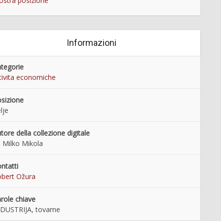
stra posizione
Informazioni
tegorie
tivita economiche
sizione
lje
tore della collezione digitale
. Milko Mikola
ntatti
ilna Špringer - Šeligo
Mlini na reki Vipavi in na njenih
bert Ožura
pritokih
role chiave
DUSTRIJA, tovarne