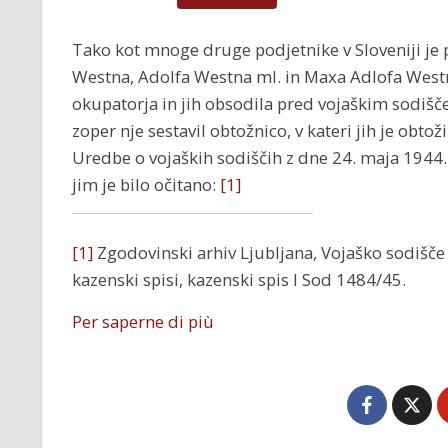
Tako kot mnoge druge podjetnike v Sloveniji je 
Westna, Adolfa Westna ml. in Maxa Adlofa West
okupatorja in jih obsodila pred vojaškim sodišče
zoper nje sestavil obtožnico, v kateri jih je obtož
Uredbe o vojaških sodiščih z dne 24. maja 1944. O
jim je bilo očitano:
[1]
[1]
Zgodovinski arhiv Ljubljana, Vojaško sodišče 
kazenski spisi, kazenski spis I Sod 1484/45.
Per saperne di più