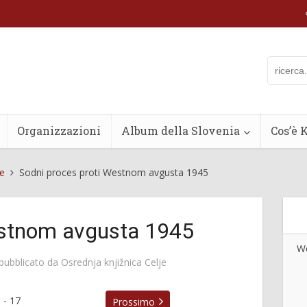
Organizzazioni
Album della Slovenia
Cos’è 
he
Sodni proces proti Westnom avgusta 1945
estnom avgusta 1945
We
pubblicato da
Osrednja knjižnica Celje
5
-
17
Prossimo