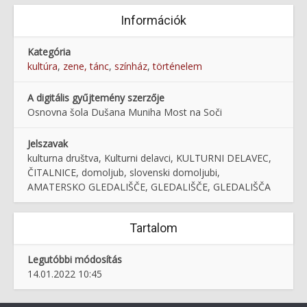
Információk
Kategória
kultúra
,
zene, tánc
,
színház
,
történelem
A digitális gyűjtemény szerzője
Osnovna šola Dušana Muniha Most na Soči
Jelszavak
kulturna društva, Kulturni delavci, KULTURNI DELAVEC,
ČITALNICE, domoljub, slovenski domoljubi,
AMATERSKO GLEDALIŠČE, GLEDALIŠČE, GLEDALIŠČA
Tartalom
Legutóbbi módosítás
14.01.2022 10:45