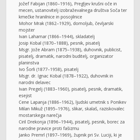
Jožef Fabijan (1860–1916), Pregljev krušni oče in
mecen, ustanovitelj izobraževalnega društva Soča ter
kmečke hranilnice in posojilnice
Mohor Mrak (1862–1929), domoljub, čevljarski
mojster
Ivan Laharnar (1866–1944), skladatelj
Josip Kobal (1870–1888), pesnik, pisatelj
Msgr. Jože Abram (1875–1938), duhovnik, publicist,
pisatelj, dramatik, narodni buditelj, organizator
planinstva
Ivo Šorli (1877–1958), pisatelj
Msgr. dr. Ignac Kobal (1878–1922), duhovnik in
narodni delavec
Ivan Pregelj (1883–1960), pisatelj, pesnik, dramatik,
esejist
Cene Lapanja (1886–1962), ljudski umetnik s Ponikev
Milan Mikuž (1895–1976), slikar, skalaš, raziskovalec
mostarskega narečja
Ciril Drekonja (1896–1944), pisatelj, pesnik, borec za
narodne pravice proti fašizmu
Janko Premrl (1897–1969), župnik pri Sv. Luciji, ki je