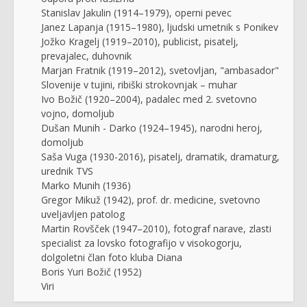
Stanislav Jakulin (1914–1979), operni pevec
Janez Lapanja (1915–1980), ljudski umetnik s Ponikev
Jožko Kragelj (1919–2010), publicist, pisatelj,
prevajalec, duhovnik
Marjan Fratnik (1919–2012), svetovljan, "ambasador"
Slovenije v tujini, ribiški strokovnjak – muhar
Ivo Božič (1920–2004), padalec med 2. svetovno
vojno, domoljub
Dušan Munih - Darko (1924–1945), narodni heroj,
domoljub
Saša Vuga (1930-2016), pisatelj, dramatik, dramaturg,
urednik TVS
Marko Munih (1936)
Gregor Mikuž (1942), prof. dr. medicine, svetovno
uveljavljen patolog
Martin Rovšček (1947–2010), fotograf narave, zlasti
specialist za lovsko fotografijo v visokogorju,
dolgoletni član foto kluba Diana
Boris Yuri Božič (1952)
Viri