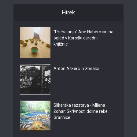
Hírek
"Prehajanja" Ane Haberman na
ogled v Koroški osrednji
knjižnici
Anton Aškerc in zbiralci
Slikarska razstava - Milena
Žohar: Skrivnosti doline reke
Gračnice