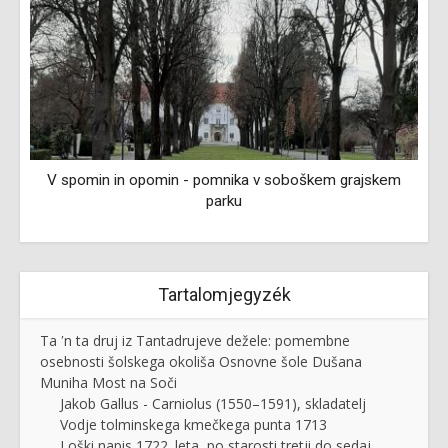
V spomin in opomin - pomnika v soboškem grajskem
parku
Tartalomjegyzék
Ta ʹn ta druj iz Tantadrujeve dežele: pomembne
osebnosti šolskega okoliša Osnovne šole Dušana
Muniha Most na Soči
Jakob Gallus - Carniolus (1550–1591), skladatelj
Vodje tolminskega kmečkega punta 1713
Loški napis 1722. leta, po starosti tretji do sedaj