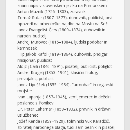
znani napis v slovenskem jeziku na Primorskem
Anton Muznik (1726–1803), zdravnik
Tomaž Rutar (1807–1877), duhovnik, publicist, prvi
opozoril na arheološke najdbe na Mostu na Soči
Janez Evangelist Červ (1809–1874), duhovnik in
narodni buditelj
Andrej Murovec (1815–1884), ljudski podobar in
kamnosek
Filip Jakob Kafol (1819–1864), duhovnik, pridigar,
misijonar, publicist
Alojzij Carli (1846–1891), pisatelj, publicist, poliglot
Andrej Kragelj (1853–1901), klasični filolog,
prevajalec, publicist
Janez Lipušček (1855–1934), "urmohar" in orglarski
mojster
Ivan Lapanja (1857–1945), zemljemerec in deželni
poslanec s Ponikev
Dr. Peter Laharnar (1858–1932), pravnik in državni
uslužbenec
Jožef Kenda (1859–1929), tolminski Vuk Karadžič,
zbiratelj narodnega blaga, tudi sam pesnik in pisatelj