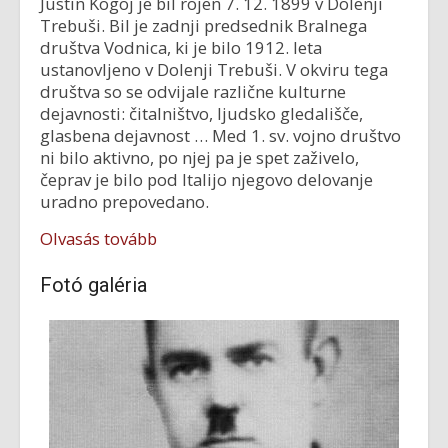
Justin Kogoj je bil rojen 7. 12. 1899 v Dolenji
Trebuši. Bil je zadnji predsednik Bralnega
društva Vodnica, ki je bilo 1912. leta
ustanovljeno v Dolenji Trebuši. V okviru tega
društva so se odvijale različne kulturne
dejavnosti: čitalništvo, ljudsko gledališče,
glasbena dejavnost … Med 1. sv. vojno društvo
ni bilo aktivno, po njej pa je spet zaživelo,
čeprav je bilo pod Italijo njegovo delovanje
uradno prepovedano.
Olvasás tovább
Fotó galéria