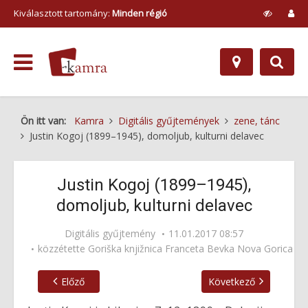
Kiválasztott tartomány:
Minden régió
Ön itt van:
Kamra
Digitális gyűjtemények
zene, tánc
Justin Kogoj (1899–1945), domoljub, kulturni delavec
Justin Kogoj (1899–1945),
domoljub, kulturni delavec
Digitális gyűjtemény
11.01.2017 08:57
közzétette
Goriška knjižnica Franceta Bevka Nova Gorica
Előző
Következő