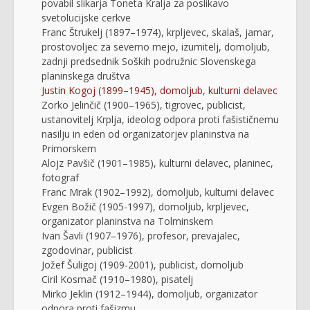
povabil slikarja Toneta Kralja za poslikavo
svetolucijske cerkve
Franc Štrukelj (1897–1974), krpljevec, skalaš, jamar,
prostovoljec za severno mejo, izumitelj, domoljub,
zadnji predsednik Soških podružnic Slovenskega
planinskega društva
Justin Kogoj (1899–1945), domoljub, kulturni delavec
Zorko Jelinčič (1900–1965), tigrovec, publicist,
ustanovitelj Krplja, ideolog odpora proti fašističnemu
nasilju in eden od organizatorjev planinstva na
Primorskem
Alojz Pavšič (1901–1985), kulturni delavec, planinec,
fotograf
Franc Mrak (1902–1992), domoljub, kulturni delavec
Evgen Božič (1905-1997), domoljub, krpljevec,
organizator planinstva na Tolminskem
Ivan Šavli (1907–1976), profesor, prevajalec,
zgodovinar, publicist
Jožef Šuligoj (1909-2001), publicist, domoljub
Ciril Kosmač (1910–1980), pisatelj
Mirko Jeklin (1912–1944), domoljub, organizator
odpora proti fašizmu