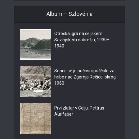
Album – Szlovénia
Otroška igra na celjskem
Savinjskem nabrežju, 1930–
1940
Sonce se je počasi spuščalo za
hribe nad Zgornjo Rečico, okrog
1960
Prvi zlatar v Celju: Pettrus
Aurifaber