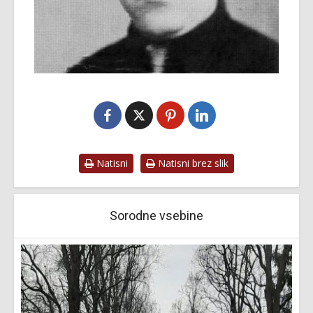
Natisni
Natisni brez slik
Sorodne vsebine