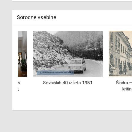
Sorodne vsebine
a v
Sevniških 40 iz leta 1981
Šindra – pozabl
ka;
kritina Ribni
ča