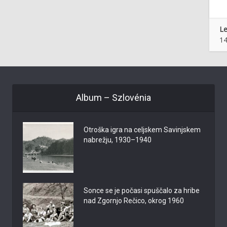
Le
14
Album – Szlovénia
Otroška igra na celjskem Savinjskem
nabrežju, 1930–1940
Sonce se je počasi spuščalo za hribe
nad Zgornjo Rečico, okrog 1960