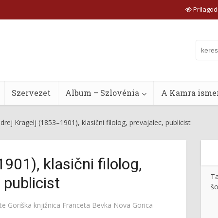
Prilagodi
Szervezet
Album – Szlovénia
A Kamra ismer
drej Kragelj (1853–1901), klasični filolog, prevajalec, publicist
01), klasični filolog,
Ta
 publicist
šo
tte
Goriška knjižnica Franceta Bevka Nova Gorica