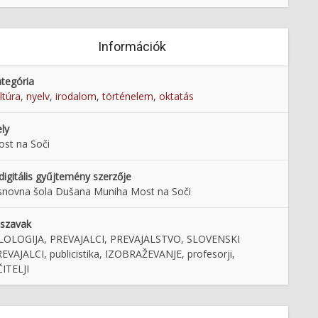
Információk
tegória
ltúra
,
nyelv
,
irodalom
,
történelem
,
oktatás
ly
st na Soči
digitális gyűjtemény szerzője
novna šola Dušana Muniha Most na Soči
lszavak
ILOLOGIJA, PREVAJALCI, PREVAJALSTVO, SLOVENSKI
EVAJALCI, publicistika, IZOBRAŽEVANJE, profesorji,
ITELJI