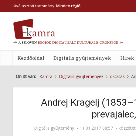
Kiválasztott tartomány:
Minden régió
Kezdőoldal
Digitális gyűjtemények
Hírek
Ön itt van:
Kamra
Digitális gyűjtemények
oktatás
An
Andrej Kragelj (1853–19
prevajalec,
Digitális gyűjtemény
11.01.2017 08:57
közzéte