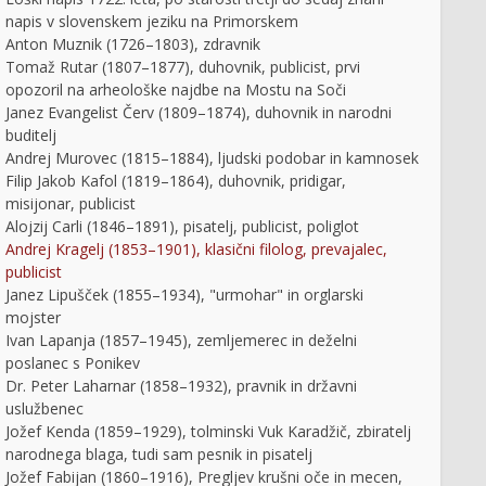
napis v slovenskem jeziku na Primorskem
Anton Muznik (1726–1803), zdravnik
Tomaž Rutar (1807–1877), duhovnik, publicist, prvi
opozoril na arheološke najdbe na Mostu na Soči
Janez Evangelist Červ (1809–1874), duhovnik in narodni
buditelj
Andrej Murovec (1815–1884), ljudski podobar in kamnosek
Filip Jakob Kafol (1819–1864), duhovnik, pridigar,
misijonar, publicist
Alojzij Carli (1846–1891), pisatelj, publicist, poliglot
Andrej Kragelj (1853–1901), klasični filolog, prevajalec,
publicist
Janez Lipušček (1855–1934), "urmohar" in orglarski
mojster
Ivan Lapanja (1857–1945), zemljemerec in deželni
poslanec s Ponikev
Dr. Peter Laharnar (1858–1932), pravnik in državni
uslužbenec
Jožef Kenda (1859–1929), tolminski Vuk Karadžič, zbiratelj
narodnega blaga, tudi sam pesnik in pisatelj
Jožef Fabijan (1860–1916), Pregljev krušni oče in mecen,