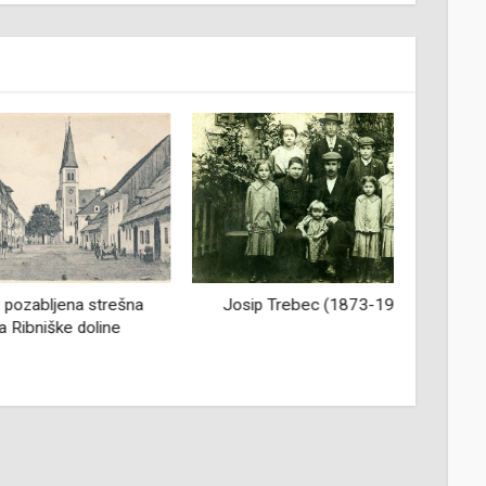
jena strešna
Josip Trebec (1873-1938)
Gledali
ške doline
dolini 