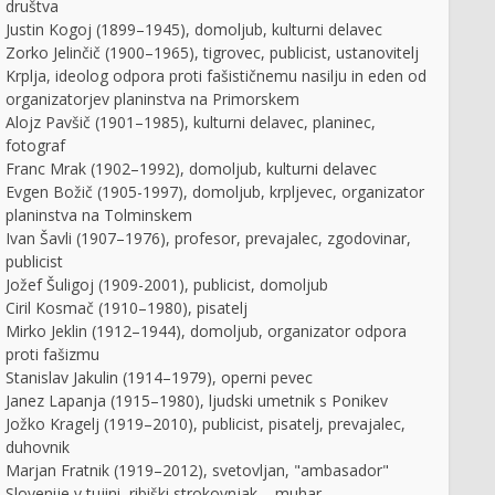
društva
Justin Kogoj (1899–1945), domoljub, kulturni delavec
Zorko Jelinčič (1900–1965), tigrovec, publicist, ustanovitelj
Krplja, ideolog odpora proti fašističnemu nasilju in eden od
organizatorjev planinstva na Primorskem
Alojz Pavšič (1901–1985), kulturni delavec, planinec,
fotograf
Franc Mrak (1902–1992), domoljub, kulturni delavec
Evgen Božič (1905-1997), domoljub, krpljevec, organizator
planinstva na Tolminskem
Ivan Šavli (1907–1976), profesor, prevajalec, zgodovinar,
publicist
Jožef Šuligoj (1909-2001), publicist, domoljub
Ciril Kosmač (1910–1980), pisatelj
Mirko Jeklin (1912–1944), domoljub, organizator odpora
proti fašizmu
Stanislav Jakulin (1914–1979), operni pevec
Janez Lapanja (1915–1980), ljudski umetnik s Ponikev
Jožko Kragelj (1919–2010), publicist, pisatelj, prevajalec,
duhovnik
Marjan Fratnik (1919–2012), svetovljan, "ambasador"
Slovenije v tujini, ribiški strokovnjak – muhar