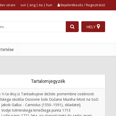
tev strani
svn
|
eng
|
ita
|
hun
Bejelentkezés / Regisztráció
HELY
tetése
Tartalomjegyzék
 ʹn ta druj iz Tantadrujeve dežele: pomembne osebnosti
lskega okoliša Osnovne šole Dušana Muniha Most na Soči
Jakob Gallus - Carniolus (1550–1591), skladatelj
Vodje tolminskega kmečkega punta 1713
Loški napis 1722. leta, po starosti tretji do sedaj znani