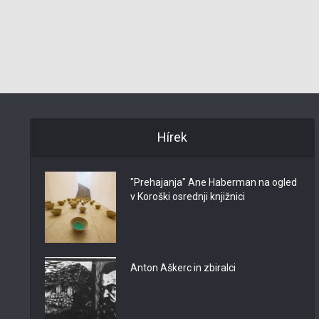
Hírek
"Prehajanja" Ane Haberman na ogled
v Koroški osrednji knjižnici
Anton Aškerc in zbiralci