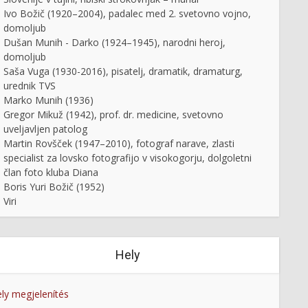
Ivo Božič (1920–2004), padalec med 2. svetovno vojno,
domoljub
Dušan Munih - Darko (1924–1945), narodni heroj,
domoljub
Saša Vuga (1930-2016), pisatelj, dramatik, dramaturg,
urednik TVS
Marko Munih (1936)
Gregor Mikuž (1942), prof. dr. medicine, svetovno
uveljavljen patolog
Martin Rovšček (1947–2010), fotograf narave, zlasti
specialist za lovsko fotografijo v visokogorju, dolgoletni
član foto kluba Diana
Boris Yuri Božič (1952)
Viri
Hely
ly megjelenítés