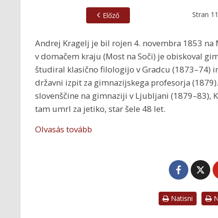
Stran
1
Előző
Andrej Kragelj je bil rojen 4. novembra 1853 na M
v domačem kraju (Most na Soči) je obiskoval gim
študiral klasično filologijo v Gradcu (1873–74) i
državni izpit za gimnazijskega profesorja (1879).
slovenščine na gimnaziji v Ljubljani (1879–83), 
tam umrl za jetiko, star šele 48 let.
Olvasás tovább
Natisni
Na