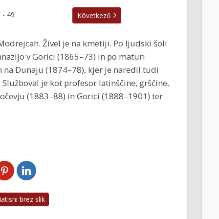
1
-
49
Következő
odrejcah. Živel je na kmetiji. Po ljudski šoli
nazijo v Gorici (1865–73) in po maturi
n na Dunaju (1874–78), kjer je naredil tudi
 Služboval je kot profesor latinščine, grščine,
Kočevju (1883–88) in Gorici (1888–1901) ter
tisni brez slik