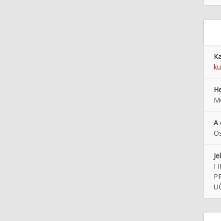
Ka
ku
He
Mo
A 
Os
Je
F
PR
UČ