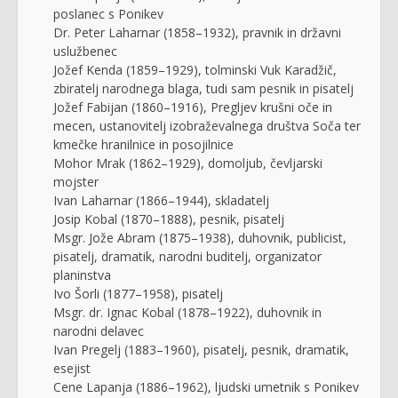
poslanec s Ponikev
Dr. Peter Laharnar (1858–1932), pravnik in državni
uslužbenec
Jožef Kenda (1859–1929), tolminski Vuk Karadžič,
zbiratelj narodnega blaga, tudi sam pesnik in pisatelj
Jožef Fabijan (1860–1916), Pregljev krušni oče in
mecen, ustanovitelj izobraževalnega društva Soča ter
kmečke hranilnice in posojilnice
Mohor Mrak (1862–1929), domoljub, čevljarski
mojster
Ivan Laharnar (1866–1944), skladatelj
Josip Kobal (1870–1888), pesnik, pisatelj
Msgr. Jože Abram (1875–1938), duhovnik, publicist,
pisatelj, dramatik, narodni buditelj, organizator
planinstva
Ivo Šorli (1877–1958), pisatelj
Msgr. dr. Ignac Kobal (1878–1922), duhovnik in
narodni delavec
Ivan Pregelj (1883–1960), pisatelj, pesnik, dramatik,
esejist
Cene Lapanja (1886–1962), ljudski umetnik s Ponikev