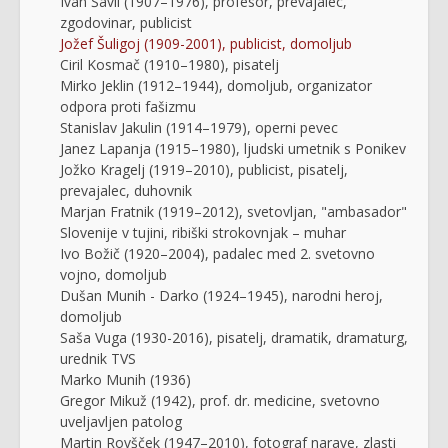
Ivan Šavli (1907–1976), profesor, prevajalec,
zgodovinar, publicist
Jožef Šuligoj (1909-2001), publicist, domoljub
Ciril Kosmač (1910–1980), pisatelj
Mirko Jeklin (1912–1944), domoljub, organizator
odpora proti fašizmu
Stanislav Jakulin (1914–1979), operni pevec
Janez Lapanja (1915–1980), ljudski umetnik s Ponikev
Jožko Kragelj (1919–2010), publicist, pisatelj,
prevajalec, duhovnik
Marjan Fratnik (1919–2012), svetovljan, "ambasador"
Slovenije v tujini, ribiški strokovnjak – muhar
Ivo Božič (1920–2004), padalec med 2. svetovno
vojno, domoljub
Dušan Munih - Darko (1924–1945), narodni heroj,
domoljub
Saša Vuga (1930-2016), pisatelj, dramatik, dramaturg,
urednik TVS
Marko Munih (1936)
Gregor Mikuž (1942), prof. dr. medicine, svetovno
uveljavljen patolog
Martin Rovšček (1947–2010), fotograf narave, zlasti