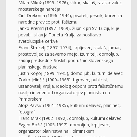
Milan Mikuž (1895–1976), slikar, skalaš, raziskovalec
mostarskega narečja
Ciril Drekonja (1896–1944), pisatelj, pesnik, borec za
narodne pravice proti fašizmu
Janko Premrl (1897–1969), župnik pri Sv. Luciji, ki je
povabil slikarja Toneta Kralja za poslikavo
svetolucijske cerkve
Franc Štrukelj (1897–1974), krpljevec, skalaš, jamar,
prostovoljec za severno mejo, izumitelj, domoljub,
zadnji predsednik Soških podružnic Slovenskega
planinskega društva
Justin Kogoj (1899–1945), domoljub, kulturni delavec
Zorko Jelinčič (1900–1965), tigrovec, publicist,
ustanovitelj Krplja, ideolog odpora proti fašističnemu
nasilju in eden od organizatorjev planinstva na
Primorskem
Alojz Pavšič (1901–1985), kulturni delavec, planinec,
fotograf
Franc Mrak (1902–1992), domoljub, kulturni delavec
Evgen Božič (1905-1997), domoljub, krpljevec,
organizator planinstva na Tolminskem