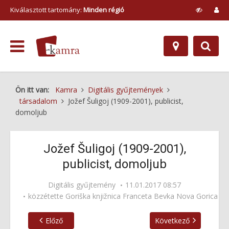
Kiválasztott tartomány:
Minden régió
Ön itt van:
Kamra
Digitális gyűjtemények
társadalom
Jožef Šuligoj (1909-2001), publicist,
domoljub
Jožef Šuligoj (1909-2001),
publicist, domoljub
Digitális gyűjtemény
11.01.2017 08:57
közzétette
Goriška knjižnica Franceta Bevka Nova Gorica
Előző
Következő