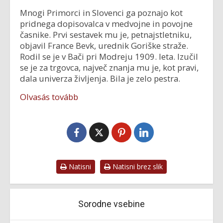
Mnogi Primorci in Slovenci ga poznajo kot
pridnega dopisovalca v medvojne in povojne
časnike. Prvi sestavek mu je, petnajstletniku,
objavil France Bevk, urednik Goriške straže.
Rodil se je v Bači pri Modreju 1909. leta. Izučil
se je za trgovca, največ znanja mu je, kot pravi,
dala univerza življenja. Bila je zelo pestra.
Olvasás tovább
Natisni
Natisni brez slik
Sorodne vsebine