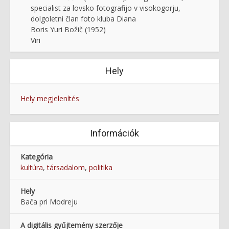
specialist za lovsko fotografijo v visokogorju,
dolgoletni član foto kluba Diana
Boris Yuri Božič (1952)
Viri
Hely
Hely megjelenítés
Információk
Kategória
kultúra
,
társadalom
,
politika
Hely
Bača pri Modreju
A digitális gyűjtemény szerzője