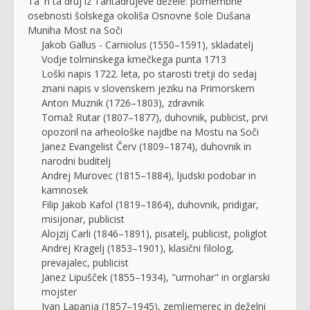
Ta ʹn ta druj iz Tantadrujeve dežele: pomembne
osebnosti šolskega okoliša Osnovne šole Dušana
Muniha Most na Soči
Jakob Gallus - Carniolus (1550–1591), skladatelj
Vodje tolminskega kmečkega punta 1713
Loški napis 1722. leta, po starosti tretji do sedaj
znani napis v slovenskem jeziku na Primorskem
Anton Muznik (1726–1803), zdravnik
Tomaž Rutar (1807–1877), duhovnik, publicist, prvi
opozoril na arheološke najdbe na Mostu na Soči
Janez Evangelist Červ (1809–1874), duhovnik in
narodni buditelj
Andrej Murovec (1815–1884), ljudski podobar in
kamnosek
Filip Jakob Kafol (1819–1864), duhovnik, pridigar,
misijonar, publicist
Alojzij Carli (1846–1891), pisatelj, publicist, poliglot
Andrej Kragelj (1853–1901), klasični filolog,
prevajalec, publicist
Janez Lipušček (1855–1934), "urmohar" in orglarski
mojster
Ivan Lapanja (1857–1945), zemljemerec in deželni