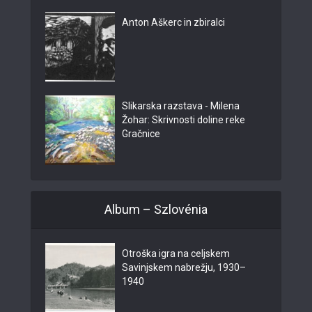
Anton Aškerc in zbiralci
Slikarska razstava - Milena
Žohar: Skrivnosti doline reke
Gračnice
Album – Szlovénia
Otroška igra na celjskem
Savinjskem nabrežju, 1930–
1940