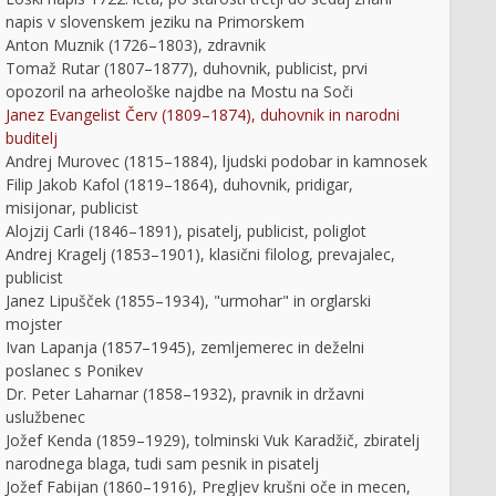
napis v slovenskem jeziku na Primorskem
Anton Muznik (1726–1803), zdravnik
Tomaž Rutar (1807–1877), duhovnik, publicist, prvi
opozoril na arheološke najdbe na Mostu na Soči
Janez Evangelist Červ (1809–1874), duhovnik in narodni
buditelj
Andrej Murovec (1815–1884), ljudski podobar in kamnosek
Filip Jakob Kafol (1819–1864), duhovnik, pridigar,
misijonar, publicist
Alojzij Carli (1846–1891), pisatelj, publicist, poliglot
Andrej Kragelj (1853–1901), klasični filolog, prevajalec,
publicist
Janez Lipušček (1855–1934), "urmohar" in orglarski
mojster
Ivan Lapanja (1857–1945), zemljemerec in deželni
poslanec s Ponikev
Dr. Peter Laharnar (1858–1932), pravnik in državni
uslužbenec
Jožef Kenda (1859–1929), tolminski Vuk Karadžič, zbiratelj
narodnega blaga, tudi sam pesnik in pisatelj
Jožef Fabijan (1860–1916), Pregljev krušni oče in mecen,