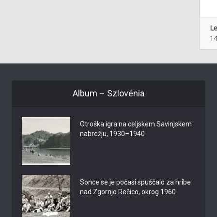
Le
14
Album – Szlovénia
Otroška igra na celjskem Savinjskem
nabrežju, 1930–1940
Sonce se je počasi spuščalo za hribe
nad Zgornjo Rečico, okrog 1960