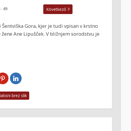
-
49
Következő
 Šentviška Gora, kjer je tudi vpisan v krstno
ge žene Ane Lipušček. V bližnjem sorodstvu je
tisni brez slik