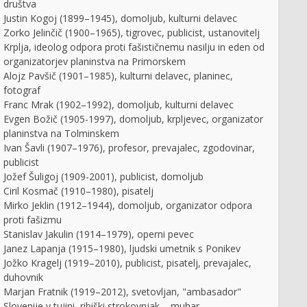
društva
Justin Kogoj (1899–1945), domoljub, kulturni delavec
Zorko Jelinčič (1900–1965), tigrovec, publicist, ustanovitelj
Krplja, ideolog odpora proti fašističnemu nasilju in eden od
organizatorjev planinstva na Primorskem
Alojz Pavšič (1901–1985), kulturni delavec, planinec,
fotograf
Franc Mrak (1902–1992), domoljub, kulturni delavec
Evgen Božič (1905-1997), domoljub, krpljevec, organizator
planinstva na Tolminskem
Ivan Šavli (1907–1976), profesor, prevajalec, zgodovinar,
publicist
Jožef Šuligoj (1909-2001), publicist, domoljub
Ciril Kosmač (1910–1980), pisatelj
Mirko Jeklin (1912–1944), domoljub, organizator odpora
proti fašizmu
Stanislav Jakulin (1914–1979), operni pevec
Janez Lapanja (1915–1980), ljudski umetnik s Ponikev
Jožko Kragelj (1919–2010), publicist, pisatelj, prevajalec,
duhovnik
Marjan Fratnik (1919–2012), svetovljan, "ambasador"
Slovenije v tujini, ribiški strokovnjak – muhar