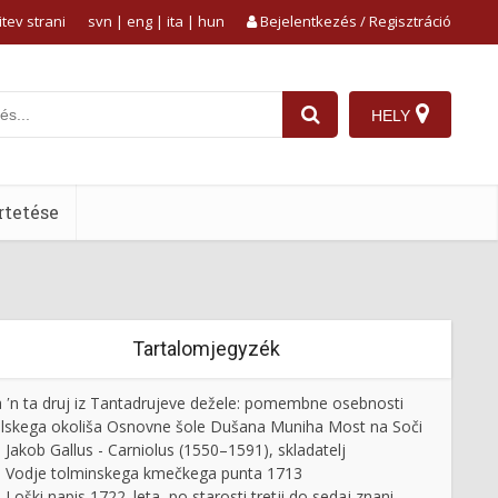
tev strani
svn
|
eng
|
ita
|
hun
Bejelentkezés / Regisztráció
HELY
tetése
Tartalomjegyzék
 ʹn ta druj iz Tantadrujeve dežele: pomembne osebnosti
lskega okoliša Osnovne šole Dušana Muniha Most na Soči
Jakob Gallus - Carniolus (1550–1591), skladatelj
Vodje tolminskega kmečkega punta 1713
Loški napis 1722. leta, po starosti tretji do sedaj znani