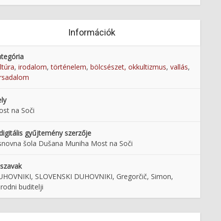
Információk
tegória
ltúra
,
irodalom
,
történelem
,
bölcsészet, okkultizmus
,
vallás
,
rsadalom
ly
st na Soči
digitális gyűjtemény szerzője
novna šola Dušana Muniha Most na Soči
lszavak
HOVNIKI, SLOVENSKI DUHOVNIKI, Gregorčič, Simon,
rodni buditelji