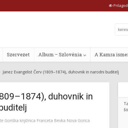
Prilagodi
Szervezet
Album – Szlovénia
A Kamra ismer
Janez Evangelist Červ (1809–1874), duhovnik in narodni buditelj
1809–1874), duhovnik in
Ta
buditelj
šo
tte
Goriška knjižnica Franceta Bevka Nova Gorica