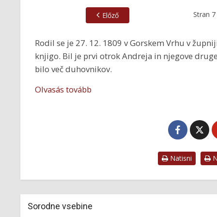
Stran
7
Előző
Rodil se je 27. 12. 1809 v Gorskem Vrhu v župniji
knjigo. Bil je prvi otrok Andreja in njegove dru
bilo več duhovnikov.
Olvasás tovább
Natisni
Na
Sorodne vsebine