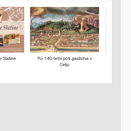
i gasilstva v
Fotograf in podjetnik Peter
Življe
u
Naglič