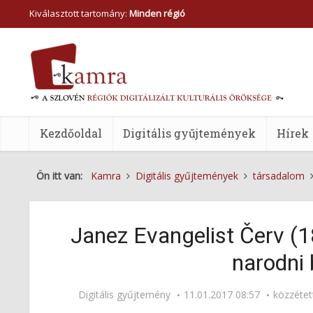
Kiválasztott tartomány:
Minden régió
Kezdőoldal
Digitális gyűjtemények
Hírek
Ön itt van:
Kamra
Digitális gyűjtemények
társadalom
Janez Evangelist Červ (
narodni 
Digitális gyűjtemény
11.01.2017 08:57
közzéte