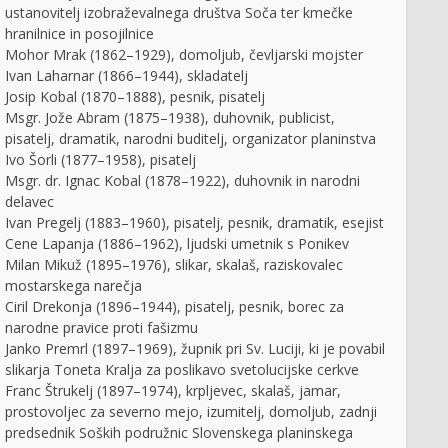
ustanovitelj izobraževalnega društva Soča ter kmečke
hranilnice in posojilnice
Mohor Mrak (1862–1929), domoljub, čevljarski mojster
Ivan Laharnar (1866–1944), skladatelj
Josip Kobal (1870–1888), pesnik, pisatelj
Msgr. Jože Abram (1875–1938), duhovnik, publicist,
pisatelj, dramatik, narodni buditelj, organizator planinstva
Ivo Šorli (1877–1958), pisatelj
Msgr. dr. Ignac Kobal (1878–1922), duhovnik in narodni
nje starega brežiškega
Cankarjeva Vrhnika z okolico
delavec
mostu
Ivan Pregelj (1883–1960), pisatelj, pesnik, dramatik, esejist
Cene Lapanja (1886–1962), ljudski umetnik s Ponikev
Milan Mikuž (1895–1976), slikar, skalaš, raziskovalec
mostarskega narečja
Ciril Drekonja (1896–1944), pisatelj, pesnik, borec za
narodne pravice proti fašizmu
Janko Premrl (1897–1969), župnik pri Sv. Luciji, ki je povabil
slikarja Toneta Kralja za poslikavo svetolucijske cerkve
Franc Štrukelj (1897–1974), krpljevec, skalaš, jamar,
prostovoljec za severno mejo, izumitelj, domoljub, zadnji
predsednik Soških podružnic Slovenskega planinskega