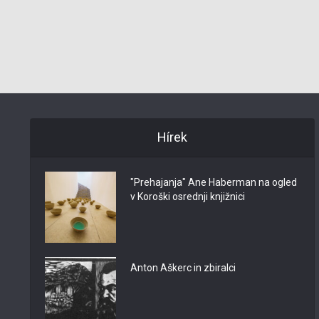
Hírek
"Prehajanja" Ane Haberman na ogled
v Koroški osrednji knjižnici
Anton Aškerc in zbiralci