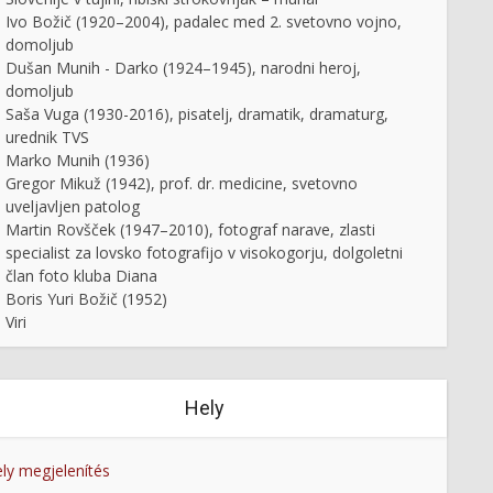
Ivo Božič (1920–2004), padalec med 2. svetovno vojno,
domoljub
Dušan Munih - Darko (1924–1945), narodni heroj,
domoljub
Saša Vuga (1930-2016), pisatelj, dramatik, dramaturg,
urednik TVS
Marko Munih (1936)
Gregor Mikuž (1942), prof. dr. medicine, svetovno
uveljavljen patolog
Martin Rovšček (1947–2010), fotograf narave, zlasti
specialist za lovsko fotografijo v visokogorju, dolgoletni
član foto kluba Diana
Boris Yuri Božič (1952)
Viri
Hely
ly megjelenítés