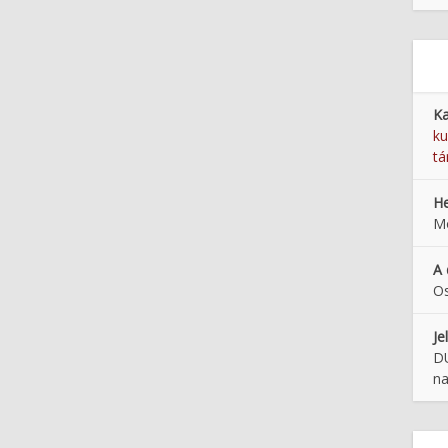
Ka
ku
tá
He
Mo
A 
Os
Je
DU
na