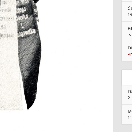
Ča
1
Re
Is
Di
Pr
Da
21
Mo
11