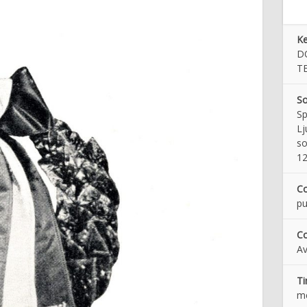
K
D
TE
So
Sp
Lj
so
12
Co
pu
Co
Av
T
m