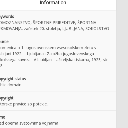
Information
eywords
OMOZNANSTVO, ŠPORTNE PRIREDITVE, ŠPORTNA
KMOVANJA, začetek 20. stoletja, LJUBLJANA, SOKOLSTVO
urce
omenica o 1. jugoslovenskem vsesokolskem zletu v
ubljani 1922. – Ljubljana : Založba jugoslovenskega
kolskega saveza ; V Ljubljani : Učiteljska tiskarna, 1923, str.
8.
pyright status
blic domain
pyright
torske pravice so potekle.
ime
ed obema svetovnima vojnama