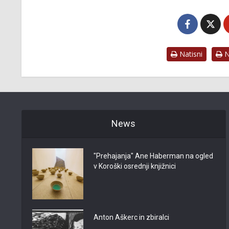
Natisni
Na
News
"Prehajanja" Ane Haberman na ogled
v Koroški osrednji knjižnici
Anton Aškerc in zbiralci