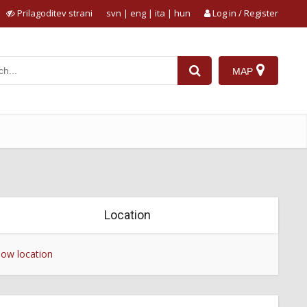
Prilagoditev strani
svn
|
eng
|
ita
|
hun
Log in / Register
MAP
Location
ow location