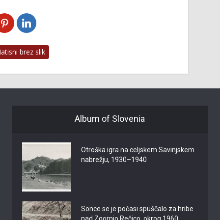
tisni brez slik
Album of Slovenia
Otroška igra na celjskem Savinjskem
nabrežju, 1930–1940
Sonce se je počasi spuščalo za hribe
nad Zgornjo Rečico, okrog 1960