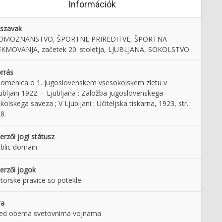
Információk
lszavak
OMOZNANSTVO, ŠPORTNE PRIREDITVE, ŠPORTNA
KMOVANJA, začetek 20. stoletja, LJUBLJANA, SOKOLSTVO
rrás
omenica o 1. jugoslovenskem vsesokolskem zletu v
ubljani 1922. – Ljubljana : Založba jugoslovenskega
kolskega saveza ; V Ljubljani : Učiteljska tiskarna, 1923, str.
8.
erzői jogi státusz
blic domain
erzői jogok
torske pravice so potekle.
ra
ed obema svetovnima vojnama