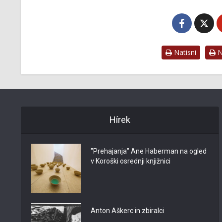
Natisni
Na
Hírek
"Prehajanja" Ane Haberman na ogled
v Koroški osrednji knjižnici
Anton Aškerc in zbiralci