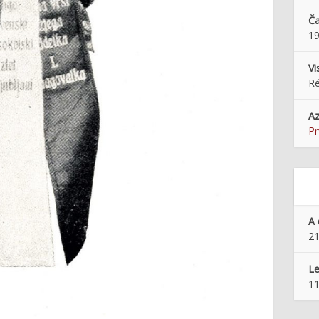
Ča
1
Vi
Ré
Az
Pr
A 
21
Le
11