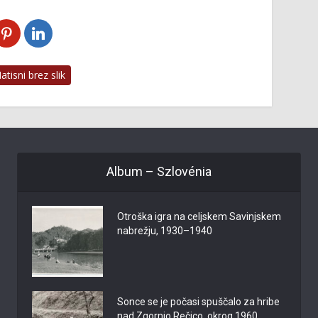
tisni brez slik
Album – Szlovénia
Otroška igra na celjskem Savinjskem
nabrežju, 1930–1940
Sonce se je počasi spuščalo za hribe
nad Zgornjo Rečico, okrog 1960