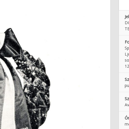
Je
D
TE
Fo
Sp
Lj
so
12
Sz
pu
Sz
Av
Ó
m