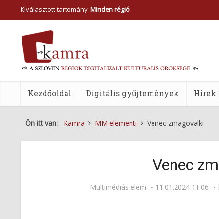
Kiválasztott tartomány:
Minden régió
Kezdőoldal
Digitális gyűjtemények
Hírek
Ön itt van:
Kamra
MM elementi
Venec zmagovalki
Venec zm
Multimédiás elem
11.01.2024 11:06