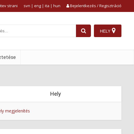
tev strani
svn
|
eng
|
ita
|
hun
Bejelentkezés / Regisztráció
HELY
tetése
Hely
ly megjelenítés