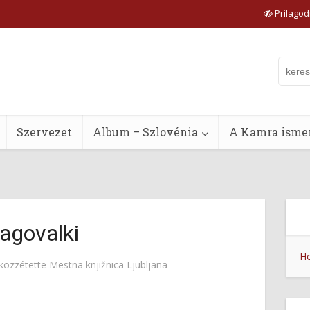
Prilagodi
Szervezet
Album – Szlovénia
A Kamra ismer
agovalki
He
közzétette
Mestna knjižnica Ljubljana